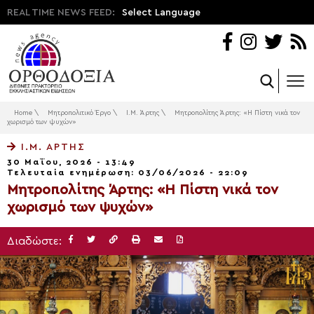
REAL TIME NEWS FEED:
Select Language
Home
\
Μητροπολιτικό Έργο
\
Ι.Μ. Άρτης
\
Μητροπολίτης Άρτης: «Η Πίστη νικά τον
χωρισμό των ψυχών»
Ι.Μ. ΆΡΤΗΣ
30 Μαΐου, 2026 - 13:49
Τελευταία ενημέρωση: 03/06/2026 - 22:09
Μητροπολίτης Άρτης: «Η Πίστη νικά τον
χωρισμό των ψυχών»
Διαδώστε: