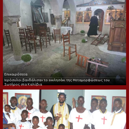
Επικαιρότητα
Ιερόσυλοι βανδάλισαν το εκκλησάκι της Μεταμορφώσεως του
Σωτήρος στα Καλύβια