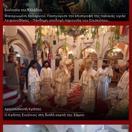
Εκκλησία της Ελλάδος
Φανερωμένη Χολαργού: Πανηγύρισε την επιστροφή της παλαιάς ιεράς
Λειψανοθήκης – Πάνδημη υποδοχή παρουσία του Επισκόπου
Χριστουπόλεως
Αρχιεπισκοπή Κρήτης
Ο Κρήτης Ευγένιος στη διπλή εορτή της Σάμου