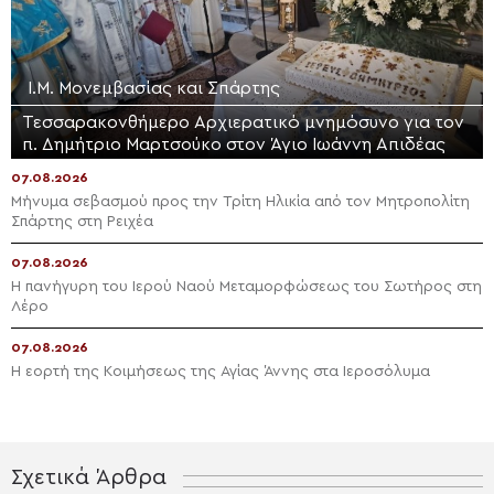
Ι.Μ. Μονεμβασίας και Σπάρτης
Τεσσαρακονθήμερο Αρχιερατικό μνημόσυνο για τον
π. Δημήτριο Μαρτσούκο στον Άγιο Ιωάννη Απιδέας
07.08.2026
Μήνυμα σεβασμού προς την Τρίτη Ηλικία από τον Μητροπολίτη
Σπάρτης στη Ρειχέα
07.08.2026
Η πανήγυρη του Ιερού Ναού Μεταμορφώσεως του Σωτήρος στη
Λέρο
07.08.2026
Η εορτή της Κοιμήσεως της Αγίας Άννης στα Ιεροσόλυμα
Σχετικά Άρθρα