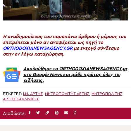
H αναδημοσίευση του παραπάνω άρθρου ή μέρους του
επιτρέπεται μόνο αν αναφέρεται ως πηγή το
ORTHODOXIANEWSAGENCY.GR
με ενεργό σύνδεσμο
στην εν λόγω καταχώρηση.
Ακολούθησε το ORTHODOXIANEWSAGENCY.gr
στο Google News και μάθε πρώτος όλες τις
ειδήσεις.
ΕΤΙΚΈΤΕΣ:
Ι.Μ. ΆΡΤΗΣ
,
ΜΗΤΡΟΠΟΛΊΤΗΣ ΆΡΤΗΣ
,
ΜΗΤΡΟΠΟΛΊΤΗΣ
ΆΡΤΗΣ ΚΑΛΛΊΝΙΚΟΣ
Διαδώστε: