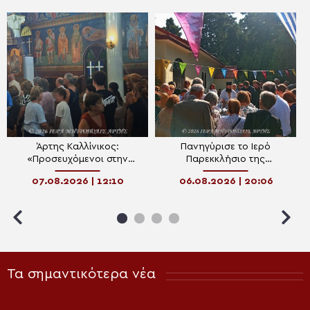
Άρτης Καλλίνικος:
Πανηγύρισε το Ιερό
«Προσευχόμενοι στην
Παρεκκλήσιο της
Παναγία, συναντάμε τον
Μεταμορφώσεως στις
07.08.2026 | 12:10
06.08.2026 | 20:06
Χριστό»
Κατασκηνώσεις Αρρένων
της Μητροπόλεως Άρτης
Τα σημαντικότερα νέα