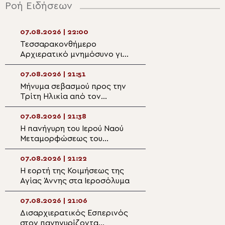
Ροή Ειδήσεων
07.08.2026 | 22:00
07.08.2026 | 20:3
Τεσσαρακονθήμερο
Ο Ύδρας Εφραίμ
Αρχιερατικό μνημόσυνο για
πανηγυρίζουσα ε
τον π. Δημήτριο Μαρτσούκο
Μεταμορφώσεως
στον Άγιο Ιωάννη Απιδέας
Σωτήρος στην Αί
07.08.2026 | 21:51
07.08.2026 | 20:
Μήνυμα σεβασμού προς την
Επίσκεψη του Υ
Τρίτη Ηλικία από τον
Ναυτιλίας και Ν
Μητροπολίτη Σπάρτης στη
Πολιτικής στον 
Ρειχέα
Λέρου
07.08.2026 | 21:38
07.08.2026 | 20:
Η πανήγυρη του Ιερού Ναού
Πρώτη Παράκλησ
Μεταμορφώσεως του
Ναό της Παναγία
Σωτήρος στη Λέρο
Κάστρου Λέρου
07.08.2026 | 21:22
07.08.2026 | 19:4
Η εορτή της Κοιμήσεως της
Ο Μητροπολίτης
Αγίας Άννης στα Ιεροσόλυμα
Αρκαλοχωρίου σ
για τα θύματα τη
ναζιστικής κατο
07.08.2026 | 21:06
07.08.2026 | 19:3
Εμπάρου
Δισαρχιερατικός Εσπερινός
Ο Μητροπολίτης 
στον πανηγυρίζοντα
στην Σκήτη Αγία