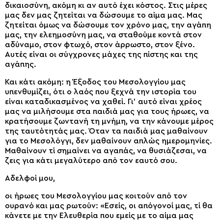
δικαιοσύνη, ακόμη κι αν αυτό έχει κόστος. Στις μέρες
μας δεν μας ζητείται να δώσουμε το αίμα μας. Μας
ζητείται όμως να δώσουμε τον χρόνο μας, την αγάπη
μας, την ελεημοσύνη μας, να σταθούμε κοντά στον
αδύναμο, στον φτωχό, στον άρρωστο, στον ξένο.
Αυτές είναι οι σύγχρονες μάχες της πίστης και της
αγάπης.
Και κάτι ακόμη: η Έξοδος του Μεσολογγίου μας
υπενθυμίζει, ότι ο λαός που ξεχνά την ιστορία του
είναι καταδικασμένος να χαθεί. Γι’ αυτό είναι χρέος
μας να μιλήσουμε στα παιδιά μας για τους ήρωες, να
κρατήσουμε ζωντανή τη μνήμη, να την κάνουμε μέρος
της ταυτότητάς μας. Όταν τα παιδιά μας μαθαίνουν
για το Μεσολόγγι, δεν μαθαίνουν απλώς ημερομηνίες.
Μαθαίνουν τί σημαίνει να αγαπάς, να θυσιάζεσαι, να
ζεις για κάτι μεγαλύτερο από τον εαυτό σου.
Αδελφοί μου,
οι ήρωες του Μεσολογγίου μας κοιτούν από τον
ουρανό και μας ρωτούν: «Εσείς, οι απόγονοί μας, τί θα
κάνετε με την Ελευθερία που εμείς με το αίμα μας