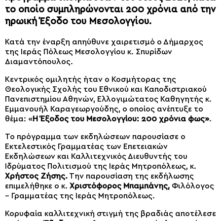
το οποίο συμπληρώνονται 200 χρόνια από την
ηρωική Έξοδο του Μεσολογγίου.
Κατά την έναρξη απηύθυνε χαιρετισμό ο Δήμαρχος
της Ιεράς Πόλεως Μεσολογγίου κ. Σπυρίδων
Διαμαντόπουλος.
Κεντρικός ομιλητής ήταν ο Κοσμήτορας της
Θεολογικής Σχολής του Εθνικού και Καποδιστριακού
Πανεπιστημίου Αθηνών, Ελλογιμώτατος Καθηγητής κ.
Εμμανουήλ Καραγεωργούδης, ο οποίος ανέπτυξε το
θέμα: «
Η Έξοδος του Μεσολογγίου: 200 χρόνια φως»
.
Το πρόγραμμα των εκδηλώσεων παρουσίασε ο
Εκτελεστικός Γραμματέας των Επετειακών
Εκδηλώσεων και Καλλιτεχνικός Διευθυντής του
Ιδρύματος Πολιτισμού της Ιεράς Μητροπόλεως, κ.
Χρήστος Ζήσης.
Την παρουσίαση της εκδήλωσης
επιμελήθηκε ο κ.
Χριστόφορος Μπαμπάνης,
Φιλόλογος
– Γραμματέας της Ιεράς Μητροπόλεως.
Κορυφαία καλλιτεχνική στιγμή της βραδιάς αποτέλεσε