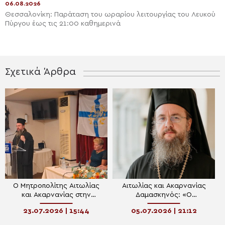
06.08.2026
Θεσσαλονίκη: Παράταση του ωραρίου λειτουργίας του Λευκού
Πύργου έως τις 21:00 καθημερινά
Σχετικά Άρθρα
Ο Μητροπολίτης Αιτωλίας
Αιτωλίας και Ακαρνανίας
και Ακαρνανίας στην
Δαμασκηνός: «Ο
παρουσίαση του βιβλίου
προορισμός μας είναι η
23.07.2026 | 15:44
05.07.2026 | 21:12
«Πολιορκουμένη Ιερά Πόλις»
διαρκής σχέση με τον
Δημιουργό Πατέρα μας»