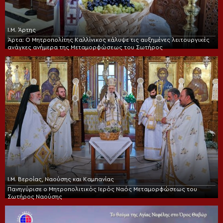
Ι.Μ. Άρτης
Άρτα: Ο Μητροπολίτης Καλλίνικος κάλυψε τις αυξημένες λειτουργικές
ανάγκες ανήμερα της Μεταμορφώσεως του Σωτήρος
Ι.Μ. Βεροίας, Ναούσης και Καμπανίας
Πανηγύρισε ο Μητροπολιτικός Ιερός Ναός Μεταμορφώσεως του
Σωτήρος Ναούσης