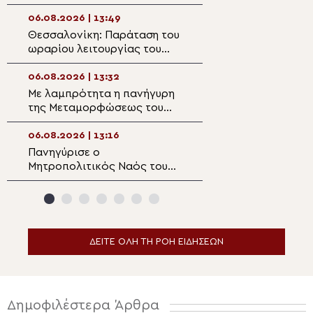
Σωτήρος στη Σαντορίνη
μεταμορφωτική
μέσα σε έναν κό
06.08.2026 | 13:49
06.08.2026 | 12:2
παραπαίει πνευμ
Θεσσαλονίκη: Παράταση του
Κατανυκτικός ύμ
ωραρίου λειτουργίας του
Μεταμόρφωση τ
Λευκού Πύργου έως τις
στον ομώνυμο ν
21:00 καθημερινά
Πλάκας
06.08.2026 | 13:32
06.08.2026 | 12:0
Με λαμπρότητα η πανήγυρη
Μήνυμα Μητροπο
της Μεταμορφώσεως του
Λαρίσης και Τυρ
Σωτήρος στην Καλαμαριά
Ιερωνύμου για τ
(ΦΩΤΟ)
Μεταμόρφωση τ
06.08.2026 | 13:16
06.08.2026 | 11:5
Πανηγύρισε ο
Ο Μητροπολίτης
Μητροπολιτικός Ναός του
Θεσσαλονίκης Φ
Σωτήρος στη Λάρνακα
στην Κατασκήνω
«ΘΕΟΣΚΕΠΑΣΤΗ
ΔΕΙΤΕ ΟΛΗ ΤΗ ΡΟΗ ΕΙΔΗΣΕΩΝ
Δημοφιλέστερα Άρθρα