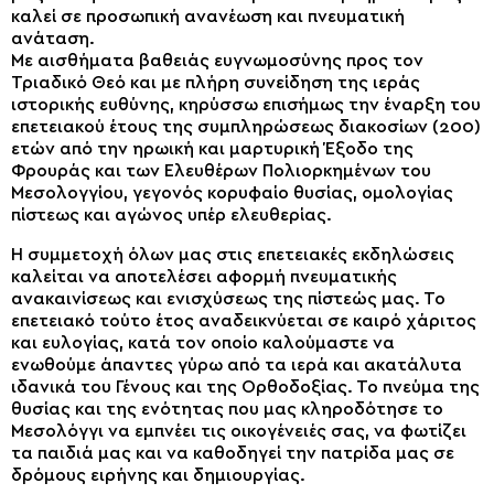
καλεί σε προσωπική ανανέωση και πνευματική
ανάταση.
Με αισθήματα βαθειάς ευγνωμοσύνης προς τον
Τριαδικό Θεό και με πλήρη συνείδηση της ιεράς
ιστορικής ευθύνης, κηρύσσω επισήμως την έναρξη του
επετειακού έτους της συμπληρώσεως διακοσίων (200)
ετών από την ηρωική και μαρτυρική Έξοδο της
Φρουράς και των Ελευθέρων Πολιορκημένων του
Μεσολογγίου, γεγονός κορυφαίο θυσίας, ομολογίας
πίστεως και αγώνος υπέρ ελευθερίας.
Η συμμετοχή όλων μας στις επετειακές εκδηλώσεις
καλείται να αποτελέσει αφορμή πνευματικής
ανακαινίσεως και ενισχύσεως της πίστεώς μας. Το
επετειακό τούτο έτος αναδεικνύεται σε καιρό χάριτος
και ευλογίας, κατά τον οποίο καλούμαστε να
ενωθούμε άπαντες γύρω από τα ιερά και ακατάλυτα
ιδανικά του Γένους και της Ορθοδοξίας. Το πνεύμα της
θυσίας και της ενότητας που μας κληροδότησε το
Μεσολόγγι να εμπνέει τις οικογένειές σας, να φωτίζει
τα παιδιά μας και να καθοδηγεί την πατρίδα μας σε
δρόμους ειρήνης και δημιουργίας.