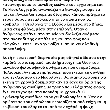
κατανοήσουμε το μέγεθος εκείνου του εγχειρήματος.
Το Μεσολόγγι μάς αναγκάζει να ξαναζυγίσουμε τα
πάντα. Ανακαλύπτουμε με δέος πως κάποια πράγματα
έχουν βάρος μεγαλύτερο από το σώμα που τα
κουβαλά. Η θεολογία της Εξόδου ζει μέσα στο βήμα,
μέσα στη φλόγα, μέσα στην επιλογή. Όταν ο
άνθρωπος φτάνει στο σημείο να διαλέξει ανάμεσα
στο σκοτάδι της ασφάλειας και στο φως που
πληγώνει, τότε μόνο γνωρίζει τί σημαίνει αληθινή
αποκάλυψη.
Αυτή η εσωτερική διεργασία μας οδηγεί αβίαστα στην
καρδιά του ιστορικού προβλήματος, ή μάλλον του
μεγάλου φιλοσοφικού αινίγματος που ονομάζουμε
Πολιορκία. Αν παρατηρήσουμε προσεκτικά τη συνθήκη
του εγκλεισμού στο Μεσολόγγι, θα διαπιστώσουμε ότι
εκείνη τη χρονιά δοκιμάστηκαν τα έσχατα όρια της
ανθρώπινης συνθήκης με τρόπο που ελάχιστες φορές
έχει καταγραφεί στα παγκόσμια χρονικά. Ο
εγκλεισμός συνήθως παράγει δουλοπρέπεια. Όταν ο
ορίζοντας του ανθρώπου περιορίζεται από τείχη και η
επιβίωσή του εξαρτάται από τον εχθρό, η ψυχή