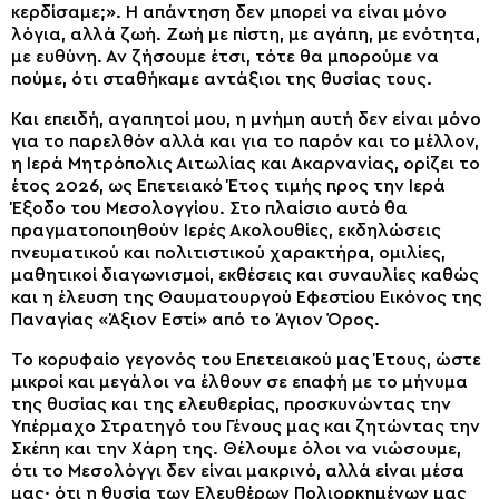
κερδίσαμε;». Η απάντηση δεν μπορεί να είναι μόνο
λόγια, αλλά ζωή. Ζωή με πίστη, με αγάπη, με ενότητα,
με ευθύνη. Αν ζήσουμε έτσι, τότε θα μπορούμε να
πούμε, ότι σταθήκαμε αντάξιοι της θυσίας τους.
Και επειδή, αγαπητοί μου, η μνήμη αυτή δεν είναι μόνο
για το παρελθόν αλλά και για το παρόν και το μέλλον,
η Ιερά Μητρόπολις Αιτωλίας και Ακαρνανίας, ορίζει το
έτος 2026, ως Επετειακό Έτος τιμής προς την Ιερά
Έξοδο του Μεσολογγίου. Στο πλαίσιο αυτό θα
πραγματοποιηθούν Ιερές Ακολουθίες, εκδηλώσεις
πνευματικού και πολιτιστικού χαρακτήρα, ομιλίες,
μαθητικοί διαγωνισμοί, εκθέσεις και συναυλίες καθώς
και η έλευση της Θαυματουργού Εφεστίου Εικόνος της
Παναγίας «Άξιον Εστί» από το Άγιον Όρος.
Το κορυφαίο γεγονός του Επετειακού μας Έτους, ώστε
μικροί και μεγάλοι να έλθουν σε επαφή με το μήνυμα
της θυσίας και της ελευθερίας, προσκυνώντας την
Υπέρμαχο Στρατηγό του Γένους μας και ζητώντας την
Σκέπη και την Χάρη της. Θέλουμε όλοι να νιώσουμε,
ότι το Μεσολόγγι δεν είναι μακρινό, αλλά είναι μέσα
μας· ότι η θυσία των Ελευθέρων Πολιορκημένων μας