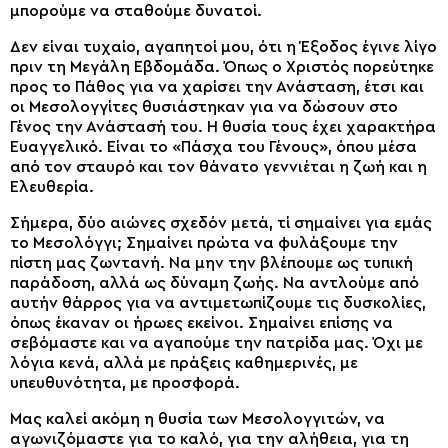
μπορούμε να σταθούμε δυνατοί.
Δεν είναι τυχαίο, αγαπητοί μου, ότι η Έξοδος έγινε λίγο
πριν τη Μεγάλη Εβδομάδα. Όπως ο Χριστός πορεύτηκε
προς το Πάθος για να χαρίσει την Ανάσταση, έτσι και
οι Μεσολογγίτες θυσιάστηκαν για να δώσουν στο
Γένος την Ανάστασή του. Η θυσία τους έχει χαρακτήρα
Ευαγγελικό. Είναι το «Πάσχα του Γένους», όπου μέσα
από τον σταυρό και τον θάνατο γεννιέται η ζωή και η
Ελευθερία.
Σήμερα, δύο αιώνες σχεδόν μετά, τί σημαίνει για εμάς
το Μεσολόγγι; Σημαίνει πρώτα να φυλάξουμε την
πίστη μας ζωντανή. Να μην την βλέπουμε ως τυπική
παράδοση, αλλά ως δύναμη ζωής. Να αντλούμε από
αυτήν θάρρος για να αντιμετωπίζουμε τις δυσκολίες,
όπως έκαναν οι ήρωες εκείνοι. Σημαίνει επίσης να
σεβόμαστε και να αγαπούμε την πατρίδα μας. Όχι με
λόγια κενά, αλλά με πράξεις καθημερινές, με
υπευθυνότητα, με προσφορά.
Μας καλεί ακόμη η θυσία των Μεσολογγιτών, να
αγωνιζόμαστε για το καλό, για την αλήθεια, για τη