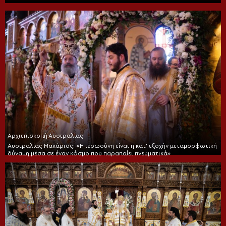
Αρχιεπισκοπή Αυστραλίας
Αυστραλίας Μακάριος: «Η ιερωσύνη είναι η κατ’ εξοχήν μεταμορφωτική
δύναμη μέσα σε έναν κόσμο που παραπαίει πνευματικά»