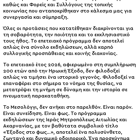
καθώς και Φορείς και Συλλόγους της τοπικής
κοινωνίας που ανταποκρίθηκαν στο κάλεσμα μας για
συνεργασία και σύμπραξη.
Όλες οι προτάσεις που κατατέθηκαν διακρίνονται για
τη σοβαρότητα, την ποιότητα και το εκκλησιαστικό
τους ήθος. Το επετειακό πρόγραμμα δεν αποτελεί
απλώς ένα σύνολο εκδηλώσεων, αλλά καρπό
συλλογικής προσπάθειας και κοινής διακονίας.
Το επετειακό έτος 2026, αφιερωμένο στη συμπλήρωση
200 ετών από την Ηρωική Έξοδο, δεν φιλοδοξεί
απλώς να τιμήσει ένα ιστορικό γεγονός. Φιλοδοξεί να
επαναφέρει στο σήμερα το νόημα της θυσίας, να
μετατρέψει τη μνήμη σε δύναμη και την ιστορία σε
πνευματική παρακαταθήκη.
Το Μεσολόγγι, δεν ανήκει στο παρελθόν. Είναι παρόν.
Είναι συνείδηση. Είναι φως. Το πρόγραμμα
εκδηλώσεων της Ιεράς Μητροπόλεως Αιτωλίας και
Ακαρνανίας, με τον βαθύτατα συμβολικό τίτλο
«Έξοδος στο φως…», αποτελεί ένα πολυσύνθετο,
ζωντανό και δυναμικό οδοιπορικό. Ένα προσκύνημα