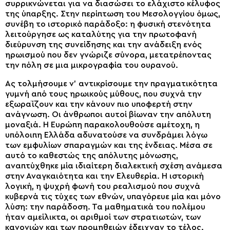
συρρικνώνεται για να διασώσει το ελάχιστο κέλυφος
της ύπαρξης. Στην περίπτωση του Μεσολογγίου όμως,
συνέβη το ιστορικό παράδοξο: η φυσική στενότητα
λειτούργησε ως καταλύτης για την πρωτοφανή
διεύρυνση της συνείδησης και την ανάδειξη ενός
ηρωισμού που δεν γνώριζε σύνορα, μετατρέποντας
την πόλη σε μια μικρογραφία του ουρανού.
Ας τολμήσουμε ν’ αντικρίσουμε την πραγματικότητα
γυμνή από τους ηρωικούς μύθους, που συχνά την
εξωραΐζουν και την κάνουν πιο υποφερτή στην
ανάγνωση. Οι άνθρωποι αυτοί βίωναν την απόλυτη
μοναξιά. Η Ευρώπη παρακολουθούσε αμέτοχη, η
υπόλοιπη Ελλάδα αδυνατούσε να συνδράμει λόγω
των εμφυλίων σπαραγμών και της ένδειας. Μέσα σε
αυτό το καθεστώς της απόλυτης μόνωσης,
αναπτύχθηκε μία ιδιαίτερη διαλεκτική σχέση ανάμεσα
στην Αναγκαιότητα και την Ελευθερία. Η ιστορική
λογική, η ψυχρή φωνή του ρεαλισμού που συχνά
κυβερνά τις τύχες των εθνών, υπαγόρευε μία και μόνο
λύση: την παράδοση. Τα μαθηματικά του πολέμου
ήταν αμείλικτα, οι αριθμοί των στρατιωτών, των
κανονιών και των προμηθειών έδειχναν το τέλος.