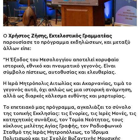
Ο
Χρήστος Ζήσης, Εκτελεστικός Γραμματέας
παρουσίασε το πρόγραμμα εκδηλώσεων, και μεταξύ
άλλων είπε:
“Η Έξοδος του Μεσολογγίου αποτελεί κορυφαίο
ιστορικό, εθνικό και πνευματικό γεγονός. Είναι
σύμβολο πίστεως, αυτοθυσίας και ελευθερίας.
Η Ιερά Μητρόπολις Αιτωλίας και Ακαρνανίας, τιμά το
γεγονός αυτό, όχι απλώς ως μια ιστορική ανάμνηση,
αλλά ως διαρκές κάλεσμα ευθύνης και μαρτυρίας.
Το επετειακό μας πρόγραμμα, αγκαλιάζει το σύνολο
της τοπικής Εκκλησίας: τις Ενορίες, τις Ιερές Μονές, τις
κατηχητικές συνάξεις, τον Τομέα Νεότητας, τους
κύκλους μελέτης Αγίας Γραφής, τον Ραδιοφωνικό
Σταθμό της Ιεράς Μητροπόλεως, το Ίδρυμα
Πολιτισμού και τις Σχολές Βυζαντινής Μουσικής