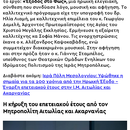
το έργο:
«Έξοδος στο Φως»,
μια ηρωική ελεγειακή,
σύνθεση που συνδύασε λόγο, μουσική και αφήγηση. Το
καλλιτεχνικό πρόγραμμα είχε την υπογραφή του δρ.
Ηλία Λιαμή, με καλλιτεχνική επιμέλεια του κ. Γεωργίου
Δεμελή, Άρχοντος Πρωτομαΐστορος της Αγίας του
Χριστού Μεγάλης Εκκλησίας. Ερμήνευσε η εξαίρετη
καλλιτέχνης κα Σοφία Μάνου. Τις ενορχηστρώσεις
έκανε ο κ. Αλέξανδρος Καψοκαβάδης, ενώ
συμμετείχαν διακεκριμένοι μουσικοί. Στην αφήγηση
και στην πρόζα ήταν ο κ. Γιάννης Σταμπέλος,
υπεύθυνος των Θεατρικών Ομάδων Ενηλίκων του
Ιδρύματος Πολιτισμού της Ιεράς Μητροπόλεως.
Διαβάστε ακόμη:
Ιερά Πόλη Μεσολογγίου: Υψώθηκε η
σημαία για τα 200 χρόνια από την Ηρωική Έξοδο –
Έναρξη επετειακού έτους στην Ι.Μ. Αιτωλίας και
Ακαρνανίας
Η κήρυξη του επετειακού έτους από τον
Μητροπολίτη Αιτωλίας και Ακαρνανίας