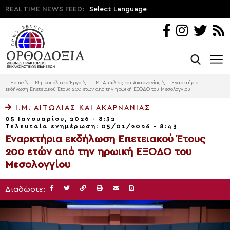
REAL TIME NEWS FEED:
Select Language
Home
\
Μητροπολιτικό Έργο
\
Ι.Μ. Αιτωλίας και Ακαρνανίας
\
Εναρκτήρια
εκδήλωση Επετειακού Έτους 200 ετών από την ηρωική ΕΞΟΔΟ του Μεσολογγίου
Ι.Μ. ΑΙΤΩΛΊΑΣ ΚΑΙ ΑΚΑΡΝΑΝΊΑΣ
05 Ιανουαρίου, 2026 - 8:32
Τελευταία ενημέρωση: 05/01/2026 - 8:43
Εναρκτήρια εκδήλωση Επετειακού Έτους
200 ετών από την ηρωική ΕΞΟΔΟ του
Μεσολογγίου
Διαδώστε: