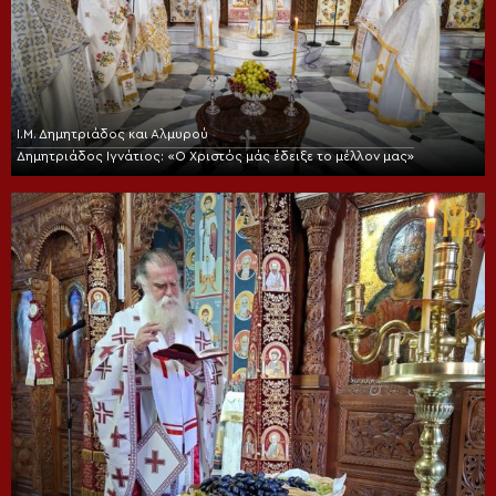
Ι.Μ. Δημητριάδος και Αλμυρού
Δημητριάδος Ιγνάτιος: «Ο Χριστός μάς έδειξε το μέλλον μας»