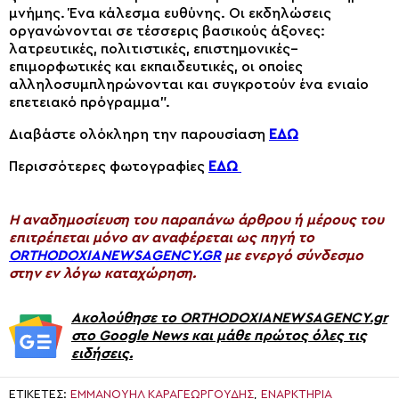
μνήμης. Ένα κάλεσμα ευθύνης. Οι εκδηλώσεις
οργανώνονται σε τέσσερις βασικούς άξονες:
λατρευτικές, πολιτιστικές, επιστημονικές–
επιμορφωτικές και εκπαιδευτικές, οι οποίες
αλληλοσυμπληρώνονται και συγκροτούν ένα ενιαίο
επετειακό πρόγραμμα”.
Διαβάστε ολόκληρη την παρουσίαση
ΕΔΩ
Περισσότερες φωτογραφίες
ΕΔΩ
H αναδημοσίευση του παραπάνω άρθρου ή μέρους του
επιτρέπεται μόνο αν αναφέρεται ως πηγή το
ORTHODOXIANEWSAGENCY.GR
με ενεργό σύνδεσμο
στην εν λόγω καταχώρηση.
Ακολούθησε το ORTHODOXIANEWSAGENCY.gr
στο Google News και μάθε πρώτος όλες τις
ειδήσεις.
ΕΤΙΚΈΤΕΣ:
ΕΜΜΑΝΟΥΉΛ ΚΑΡΑΓΕΩΡΓΟΎΔΗΣ
,
ΕΝΑΡΚΤΉΡΙΑ