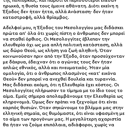
της πολιορκίας. Και παρότι οι περισσότεροι έπεσαν
ηρωικά, η θυσία τους έμεινε αθάνατη. Διότι εκείνη η
Έξοδος δεν ήταν ήττα, αλλά Ανάσταση· δεν ήταν
καταστροφή, αλλά θρίαμβος.
Αδελφοί μου, η Έξοδος του Μεσολογγίου μας διδάσκει
πρώτα απ’ όλα ότι χωρίς πίστη ο άνθρωπος δεν μπορεί
να σταθεί όρθιος. Οι Μεσολογγίτες έβλεπαν την
ελευθερία όχι ως μια απλή πολιτική κατάσταση, αλλά
ως δώρο Θεού, ως κλήση για ζωή αληθινή. Όταν
κοινωνούσαν πριν από την Έξοδο, όταν προσεύχονταν
με δάκρυα, έδειχναν ότι ο αγώνας τους δεν ήταν
απλώς εθνικός, αλλά και πνευματικός. Ήταν μία
ομολογία, ότι ο άνθρωπος πλασμένος «κατ’ εικόνα
Θεού» δεν μπορεί να ανεχθεί δουλεία και τυραννία.
Μας διδάσκει ακόμη, ότι η Ελευθερία έχει κόστος. Οι
Μεσολογγίτες πλήρωσαν το τίμημα με το ίδιο τους το
αίμα. Εμείς σήμερα απολαμβάνουμε την Ελευθερία ως
κληρονομιά. Όμως δεν πρέπει να ξεχνούμε ότι είναι
καρπός θυσιών. Όταν σηκώνουμε το βλέμμα μας στην
ελληνική σημαία, ας θυμόμαστε, ότι είναι υφασμένη με
το αίμα των προγόνων μας. Η μεγαλύτερη αχαριστία
θα ήταν να ζούμε επιπόλαια, αδιάφοροι, χωρίς να