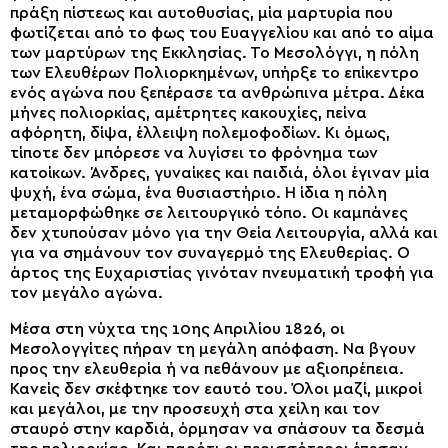
πράξη πίστεως και αυτοθυσίας, μία μαρτυρία που
φωτίζεται από το φως του Ευαγγελίου και από το αίμα
των μαρτύρων της Εκκλησίας. Το Μεσολόγγι, η πόλη
των Ελευθέρων Πολιορκημένων, υπήρξε το επίκεντρο
ενός αγώνα που ξεπέρασε τα ανθρώπινα μέτρα. Δέκα
μήνες πολιορκίας, αμέτρητες κακουχίες, πείνα
αφόρητη, δίψα, έλλειψη πολεμοφοδίων. Κι όμως,
τίποτε δεν μπόρεσε να λυγίσει το φρόνημα των
κατοίκων. Άνδρες, γυναίκες και παιδιά, όλοι έγιναν μία
ψυχή, ένα σώμα, ένα θυσιαστήριο. Η ίδια η πόλη
μεταμορφώθηκε σε λειτουργικό τόπο. Οι καμπάνες
δεν χτυπούσαν μόνο για την Θεία Λειτουργία, αλλά και
για να σημάνουν τον συναγερμό της Ελευθερίας. Ο
άρτος της Ευχαριστίας γινόταν πνευματική τροφή για
τον μεγάλο αγώνα.
Μέσα στη νύχτα της 10ης Απριλίου 1826, οι
Μεσολογγίτες πήραν τη μεγάλη απόφαση. Να βγουν
προς την ελευθερία ή να πεθάνουν με αξιοπρέπεια.
Κανείς δεν σκέφτηκε τον εαυτό του. Όλοι μαζί, μικροί
και μεγάλοι, με την προσευχή στα χείλη και τον
σταυρό στην καρδιά, όρμησαν να σπάσουν τα δεσμά