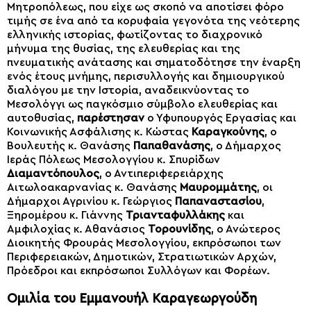
Μητροπόλεως, που είχε ως σκοπό να αποτίσει φόρο
τιμής σε ένα από τα κορυφαία γεγονότα της νεότερης
ελληνικής ιστορίας, φωτίζοντας το διαχρονικό
μήνυμα της θυσίας, της ελευθερίας και της
πνευματικής ανάτασης και σηματοδότησε την έναρξη
ενός έτους μνήμης, περισυλλογής και δημιουργικού
διαλόγου με την Ιστορία, αναδεικνύοντας το
Μεσολόγγι ως παγκόσμιο σύμβολο ελευθερίας και
αυτοθυσίας,
παρέστησαν
ο Υφυπουργός Εργασίας και
Κοινωνικής Ασφάλισης κ. Κώστας
Καραγκούνης
, ο
Βουλευτής κ. Θανάσης
Παπαθανάσης
, ο Δήμαρχος
Ιεράς Πόλεως Μεσολογγίου κ. Σπυρίδων
Διαμαντόπουλος
, ο Αντιπεριφερειάρχης
Αιτωλοακαρνανίας κ. Θανάσης
Μαυρομμάτης
, οι
Δήμαρχοι Αγρινίου κ. Γεώργιος
Παπαναστασίου
,
Ξηρομέρου κ. Γιάννης
Τριανταφυλλάκης
και
Αμφιλοχίας κ. Αθανάσιος
Τορουνίδης
, ο Ανώτερος
Διοικητής Φρουράς Μεσολογγίου, εκπρόσωποι των
Περιφερειακών, Δημοτικών, Στρατιωτικών Αρχών,
Πρόεδροι και εκπρόσωποι Συλλόγων και Φορέων.
Ομιλία του Εμμανουήλ Καραγεωργούδη