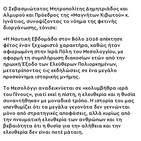
Ο Σεβασμιώτατος Μητροπολίτης Δημητριάδος και
Αλμυρού και Πρόεδρος της «Μαγνήτων Κιβωτού» κ.
Ιγνάτιος, συνοψίζοντας το νόημα της φετινής
διοργάνωσης, τόνισε:
«Η Ναυτική Εβδομάδα στον Βόλο 2026 απέκτησε
φέτος έναν ξεχωριστό χαρακτήρα, καθώς ήταν
αφιερωμένη στην Ιερά Πόλη του Μεσολογγίου, με
αφορμή τη συμπλήρωση διακοσίων ετών από την
ηρωική Έξοδο των Ελεύθερων Πολιορκημένων,
μετατρέποντας τις εκδηλώσεις σε ένα μεγάλο
προσκύνημα ιστορικής μνήμης.
Το Μεσολόγγι αναδεικνύεται σε «κολυμβήθρα ιερά
του Γένους», γιατί εκεί η πίστη, η ελευθερία και η θυσία
συναντήθηκαν με μοναδικό τρόπο. Η ιστορία του μας
υπενθυμίζει ότι τα μεγάλα γεγονότα δεν γεννώνται
μόνο από στρατηγικές αποφάσεις, αλλά κυρίως από
την πνευματική ελευθερία των ανθρώπων και τη
βεβαιότητα ότι η θυσία για την αλήθεια και την
ελευθερία δεν είναι ποτέ μάταιη.