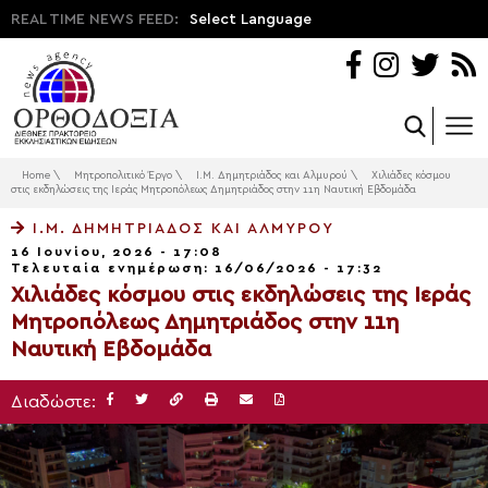
REAL TIME NEWS FEED:
Select Language
Home
\
Μητροπολιτικό Έργο
\
Ι.Μ. Δημητριάδος και Αλμυρού
\
Χιλιάδες κόσμου
στις εκδηλώσεις της Ιεράς Μητροπόλεως Δημητριάδος στην 11η Ναυτική Εβδομάδα
Ι.Μ. ΔΗΜΗΤΡΙΆΔΟΣ ΚΑΙ ΑΛΜΥΡΟΎ
16 Ιουνίου, 2026 - 17:08
Τελευταία ενημέρωση: 16/06/2026 - 17:32
Χιλιάδες κόσμου στις εκδηλώσεις της Ιεράς
Μητροπόλεως Δημητριάδος στην 11η
Ναυτική Εβδομάδα
Διαδώστε: