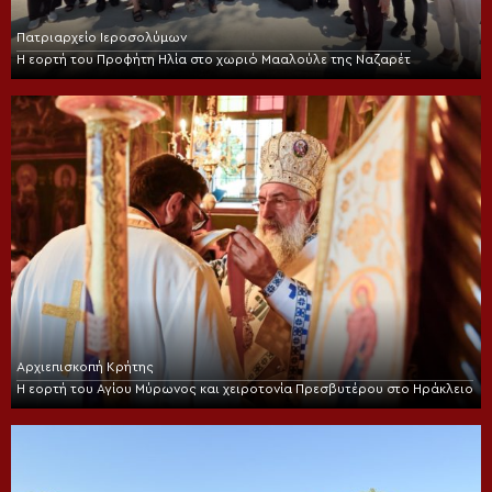
Πατριαρχείο Ιεροσολύμων
Η εορτή του Προφήτη Ηλία στο χωριό Μααλούλε της Ναζαρέτ
Αρχιεπισκοπή Κρήτης
Η εορτή του Αγίου Μύρωνος και χειροτονία Πρεσβυτέρου στο Ηράκλειο