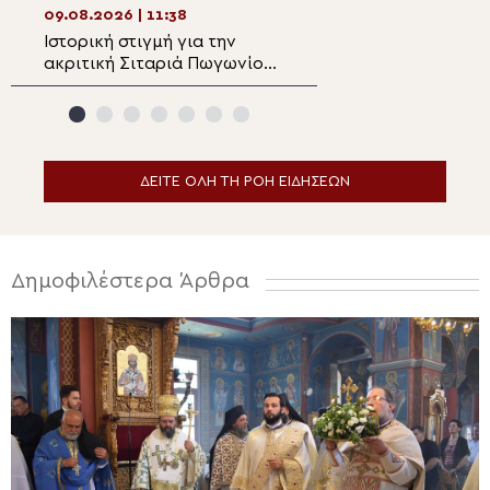
ψαλμώδηση του Ακαθίστου
09.08.2026 | 11:38
09.08.2026 | 10:0
Ύμνου
Ιστορική στιγμή για την
Η εορτή του Προ
ακριτική Σιταριά Πωγωνίου:
στο χωριό Μααλ
Εγκαινιάστηκε ο Ιερός Ναός
Ναζαρέτ
του Αγίου Αθανασίου
ΔΕΙΤΕ ΟΛΗ ΤΗ ΡΟΗ ΕΙΔΗΣΕΩΝ
Δημοφιλέστερα Άρθρα