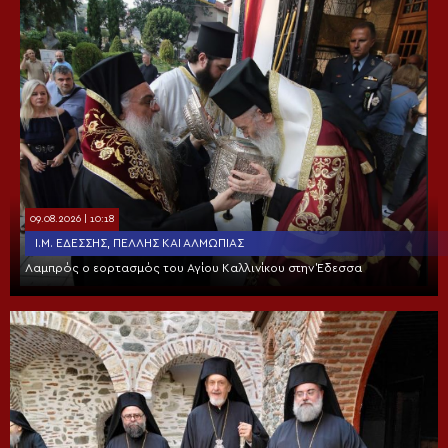
09.08.2026 | 10:18
Ι.Μ. ΕΔΈΣΣΗΣ, ΠΈΛΛΗΣ ΚΑΙ ΑΛΜΩΠΊΑΣ
Λαμπρός ο εορτασμός του Αγίου Καλλινίκου στην Έδεσσα