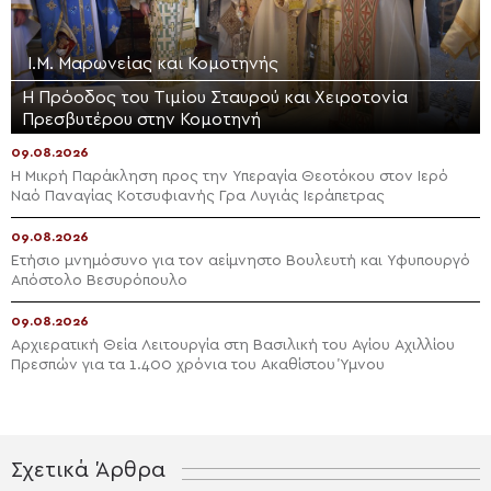
Ι.Μ. Μαρωνείας και Κομοτηνής
Η Πρόοδος του Τιμίου Σταυρού και Χειροτονία
Πρεσβυτέρου στην Κομοτηνή
09.08.2026
Η Μικρή Παράκληση προς την Υπεραγία Θεοτόκου στον Ιερό
Ναό Παναγίας Κοτσυφιανής Γρα Λυγιάς Ιεράπετρας
09.08.2026
Ετήσιο μνημόσυνο για τον αείμνηστο Bουλευτή και Υφυπουργό
Απόστολο Βεσυρόπουλο
09.08.2026
Αρχιερατική Θεία Λειτουργία στη Βασιλική του Αγίου Αχιλλίου
Πρεσπών για τα 1.400 χρόνια του Ακαθίστου Ύμνου
Σχετικά Άρθρα