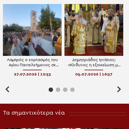
Λαμπρός ο εορτασμός του
Δημητριάδος Ιγνάτιος:
Αγίου Παντελεήμονος σε
«Κίνδυνος η εξοικείωση με
Βόλο και Αγιά
τη βία» – Αρχιερατικό
27.07.2026 | 12:33
05.07.2026 | 16:37
Συλλείτουργο στην Κορυτσά
Τα σημαντικότερα νέα