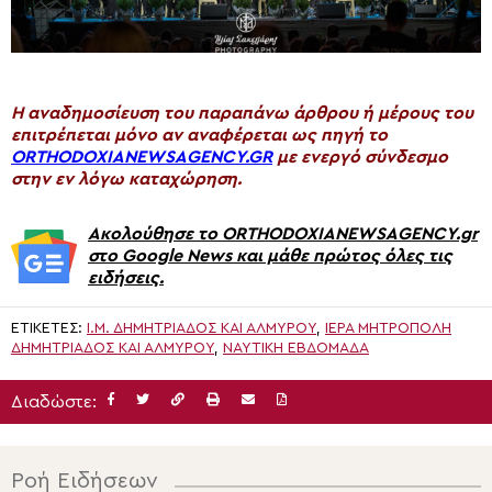
H αναδημοσίευση του παραπάνω άρθρου ή μέρους του
επιτρέπεται μόνο αν αναφέρεται ως πηγή το
ORTHODOXIANEWSAGENCY.GR
με ενεργό σύνδεσμο
στην εν λόγω καταχώρηση.
Ακολούθησε το ORTHODOXIANEWSAGENCY.gr
στο Google News και μάθε πρώτος όλες τις
ειδήσεις.
ΕΤΙΚΈΤΕΣ:
Ι.Μ. ΔΗΜΗΤΡΙΆΔΟΣ ΚΑΙ ΑΛΜΥΡΟΎ
,
ΙΕΡΆ ΜΗΤΡΌΠΟΛΗ
ΔΗΜΗΤΡΙΆΔΟΣ ΚΑΙ ΑΛΜΥΡΟΎ
,
ΝΑΥΤΙΚΉ ΕΒΔΟΜΆΔΑ
Διαδώστε:
Ροή Ειδήσεων