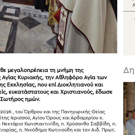
Θεσσαλονίκης Φιλόθεος
Λ
στην Κατασκήνωση
«ΘΕΟΣΚΕΠΑΣΤΗ»
Ι
Δη
ε μεγαλοπρέπεια τη μνήμη της
Αγίας Κυριακής, την Αθληφόρο Αγία των
ς Εκκλησίας, που επί Διοκλητιανού και
ίς, ευκατάστατους και Χριστιανούς, έδωσε
ι Σωτήρος ημών.
 2026 , του Όρθρου και της Πανηγυρικής Θείας
ης Ιερισσού, Αγίου Όρους και Αρδαμερίου κ.
 Νεκτάριο Κωνσταντινίδη, π. Χρύσανθο Σαββίδη, π.
νορίας, π. Νικόδημο Κωτινούδη και τον Αιδ. Πρωτ.