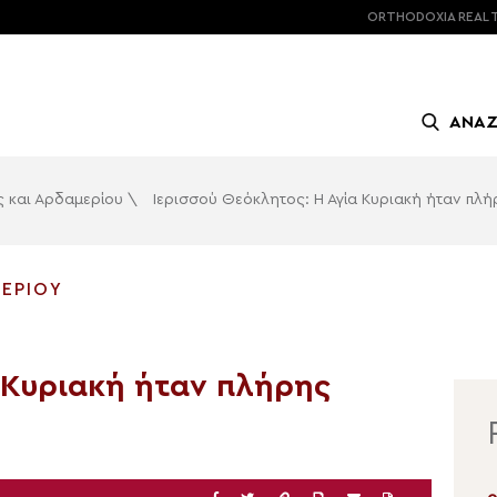
ORTHODOXIA
REAL 
ΑΝΑ
υς και Αρδαμερίου
\
Ιερισσού Θεόκλητος: Η Αγία Κυριακή ήταν πλή
ΜΕΡΊΟΥ
α Κυριακή ήταν πλήρης