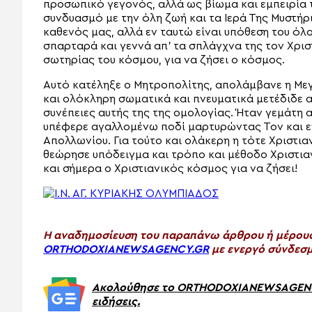
προσωπικό γεγονός, αλλά ως βίωμα και εμπειρία τ
συνδυασμό με την όλη ζωή και τα Ιερά Της Μυστήρ
καθενός μας, αλλά εν ταυτώ είναι υπόθεση του όλο
σπαρταρά και γεννά απ’ τα σπλάγχνα της τον Χρισ
σωτηρίας του κόσμου, για να ζήσει ο κόσμος.
Αυτό κατέληξε ο Μητροπολίτης, απολάμβανε η Με
και ολόκληρη σωματικά και πνευματικά μετέδιδε α
συνέπειες αυτής της της ομολογίας. Ήταν γεμάτη α
υπέφερε αγαλλομένω ποδί μαρτυρώντας Τον και εν
Απολλωνίου. Για τούτο και ολάκερη η τότε Χριστι
θεώρησε υπόδειγμα και τρόπο και μέθοδο Χριστιανι
και σήμερα ο Χριστιανικός κόσμος για να ζήσει!
H αναδημοσίευση του παραπάνω άρθρου ή μέρους 
ORTHODOXIANEWSAGENCY.GR
με ενεργό σύνδεσμ
Ακολούθησε το ORTHODOXIANEWSAGENCY.
ειδήσεις.