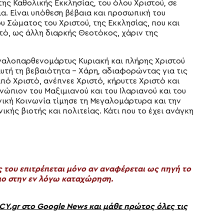
ης Καθολικής Εκκλησίας, του όλου Χριστού, σε
ια. Είναι υπόθεση βέβαια και προσωπική του
υ Σώματος του Χριστού, της Εκκλησίας, που και
τό, ως άλλη διαρκής Θεοτόκος, χάριν της
γαλοπαρθενομάρτυς Κυριακή και πλήρης Χριστού
υτή τη βεβαιότητα – Χάρη, αδιαφορώντας για τις
πό Χριστό, ανέπνεε Χριστό, κήρυττε Χριστό και
ώπιον του Μαξιμιανού και του Ιλαριανού και του
ανική Κοινωνία τίμησε τη Μεγαλομάρτυρα και την
κής βιοτής και πολιτείας. Κάτι που το έχει ανάγκη
του επιτρέπεται μόνο αν αναφέρεται ως πηγή το
ο στην εν λόγω καταχώρηση.
gr στο Google News και μάθε πρώτος όλες τις