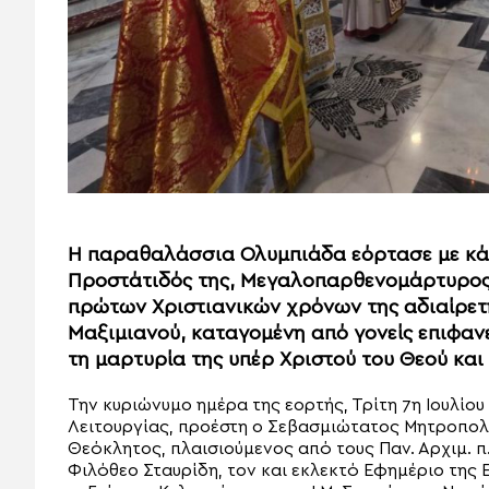
Η παραθαλάσσια Ολυμπιάδα εόρτασε με κάθ
Προστάτιδός της, Μεγαλοπαρθενομάρτυρος 
πρώτων Χριστιανικών χρόνων της αδιαίρετη
Μαξιμιανού, καταγομένη από γονείς επιφανε
τη μαρτυρία της υπέρ Χριστού του Θεού κα
Την κυριώνυμο ημέρα της εορτής, Τρίτη 7η Ιουλίου
Λειτουργίας, προέστη ο Σεβασμιώτατος Μητροπολίτ
Θεόκλητος, πλαισιούμενος από τους Παν. Αρχιμ. π.
Φιλόθεο Σταυρίδη, τον και εκλεκτό Εφημέριο της Ε