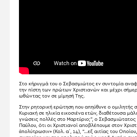
Στο κήρυγμά του ο Σεβασμιώτος εν συντομία αναφ
την πίστη των πρώτων Χριστιανών και μέχρι σήμερ
ωθώντας τον σε μίμησή Της.
Στην ρητορική ερώτηση που απηύθυνε ο ομιλητής σ
Κυριακή σε ηλικία εικοσιένα ετών, διαθέτουσα μά
γνώσεις πολλές στο Μαρτύριο;”, ο Σεβασμιώτατος
Παύλου, ότι οι Χριστιανοί αποβλέπουμε στον Χρισ
ἀπολύτρωσιν» (Κολ. α΄, 14), “…εξ αιτίας του Οποί