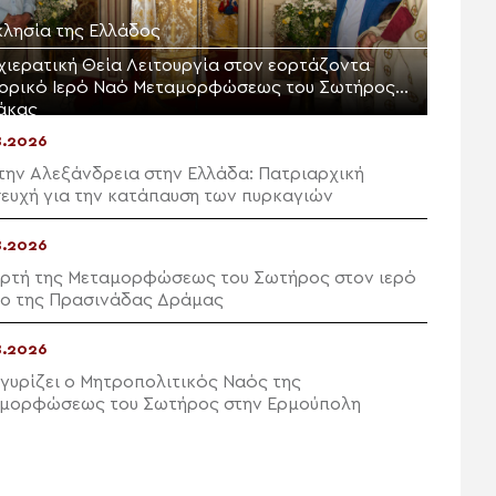
κλησία της Ελλάδος
χιερατική Θεία Λειτουργία στον εορτάζοντα
τορικό Ιερό Ναό Μεταμορφώσεως του Σωτήρος
άκας
8.2026
την Αλεξάνδρεια στην Ελλάδα: Πατριαρχική
ευχή για την κατάπαυση των πυρκαγιών
8.2026
ορτή της Μεταμορφώσεως του Σωτήρος στον ιερό
ο της Πρασινάδας Δράμας
8.2026
γυρίζει ο Μητροπολιτικός Ναός της
μορφώσεως του Σωτήρος στην Ερμούπολη