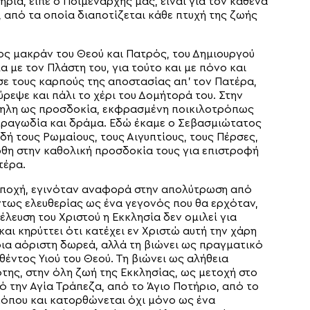
ρία, είπε ο Ποιμενάρχης μας, είναι για τον καθένα
 από τα οποία διαποτίζεται κάθε πτυχή της ζωής
ς μακράν του Θεού και Πατρός, του Δημιουργού
ία με τον Πλάστη του, για τούτο και με πόνο και
σε τους καρπούς της αποστασίας απ’ τον Πατέρα,
ύρεψε και πάλι το χέρι του Δομήτορά του. Στην
κδηλη ως προσδοκία, εκφρασμένη ποικιλοτρόπως
 τραγωδία και δράμα. Εδώ έκαμε ο Σεβασμιώτατος
ή τους Ρωμαίους, τους Αιγυπτίους, τους Πέρσες,
ρθη στην καθολική προσδοκία τους για επιστροφή
τέρα.
 εποχή, εγινόταν αναφορά στην απολύτρωση από
ντως ελευθερίας ως ένα γεγονός που θα ερχόταν,
ευση του Χριστού η Εκκλησία δεν ομιλεί για
αι κηρύττει ότι κατέχει εν Χριστώ αυτή την χάρη
ποια αόριστη δωρεά, αλλά τη βιώνει ως πραγματικό
έντος Υιού του Θεού. Τη βιώνει ως αλήθεια
ότης, στην όλη ζωή της Εκκλησίας, ως μετοχή στο
ό την Αγία Τράπεζα, από το Άγιο Ποτήριο, από το
κόπου και κατορθώνεται όχι μόνο ως ένα