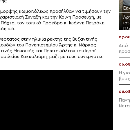
της.
Εκ
 όμορφης κωμοπόλεως προσήλθαν να τιμήσουν την
Αρ
αριστιακή Σύναξη και την Κοινή Προσευχή, με
ισ
 Πάχτα, τον τοπικό Πρόεδρο κ. Ιωάννη Πετράκη,
Πλ
δη κ.ά.
07.0
νεότατος στην ηλικία ρέκτης της Βυζαντινής
ουδών του Πανεπιστημίου Άρτης κ. Μάρκος
Από 
τινής Μουσικής και Πρωτοψάλτου του Ιερού
προσ
ασιλείου Κοκκαλιάρη, μαζί με τους συνεργάτες
06.0
Η γι
βράχ
06.0
Πανη
Μετα