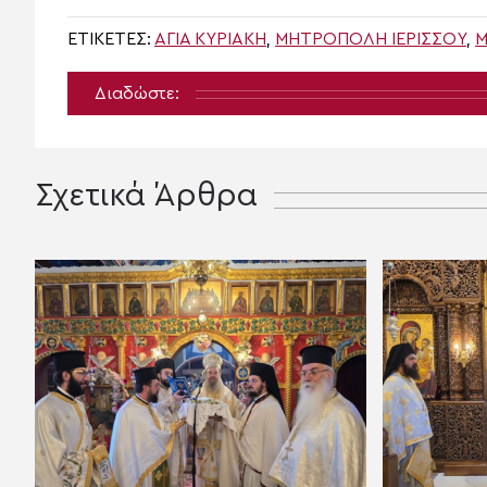
ΕΤΙΚΈΤΕΣ:
ΑΓΊΑ ΚΥΡΙΑΚΉ
,
ΜΗΤΡΌΠΟΛΗ ΙΕΡΙΣΣΟΎ
,
Μ
Διαδώστε:
Σχετικά Άρθρα