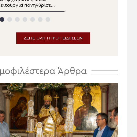
ειτουργία πανηγύρισε ο
Μεταμορφώσεως
Ενοριακός Ναός
Σωτήρος Ραψάνης ο
Μεταμορφώσεως του
Μητροπολίτης Λαρίσης
Σωτήρος Μαλλών
εράπετρας
ΔΕΙΤΕ ΟΛΗ ΤΗ ΡΟΗ ΕΙΔΗΣΕΩΝ
μοφιλέστερα Άρθρα