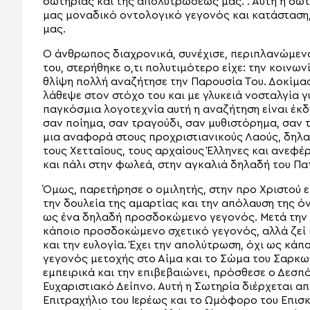
σωτηρίας και της απολυτρώσεώς μας.”. Αυτή η σωτη
μας μοναδικό οντολογικό γεγονός και κατάσταση,
μας.
Ο άνθρωπος διαχρονικά, συνέχισε, περιπλανώμενο
του, στερήθηκε ο,τι πολυτιμότερο είχε: την κοινων
θλίψη πολλή αναζήτησε την Παρουσία Του. Δοκίμα
λάθεψε στον στόχο του και με γλυκειά νοσταλγία γ
παγκόσμια λογοτεχνία αυτή η αναζήτηση είναι έ
σαν ποίημα, σαν τραγούδι, σαν μυθιστόρημα, σαν
μια αναφορά στους προχριστιανικούς Λαούς, δηλαδ
τους Χετταίους, τους αρχαίους Έλληνες και ανεφέ
και πάλι στην φωλεά, στην αγκαλιά δηλαδή του Πα
Όμως, παρετήρησε ο ομιλητής, στην προ Χριστού
την δουλεία της αμαρτίας και την απόλαυση της ό
ως ένα δηλαδή προσδοκώμενο γεγονός. Μετά την έλ
κάποιο προσδοκώμενο σχετικό γεγονός, αλλά ζεί κ
και την ευλογία. Έχει την απολύτρωση, όχι ως κά
γεγονός μετοχής στο Αίμα και το Σώμα του Σαρκωθ
εμπειρικά και την επιβεβαιώνει, πρόσθεσε ο Δεσπ
Ευχαριστιακό Δείπνο. Αυτή η Σωτηρία διέρχεται απ
Επιτραχήλιο του Ιερέως και το Ωμόφορο του Επισ