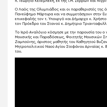
π. Γεώργιο Κελεμπέκη, εκ της Ι.Μ. Σερρών και Νιγρί
Ο Λαός της Ολυμπιάδος και οι παραθεριστές της
Πανεύφημο Μάρτυρα και να συμμετάσχουν στην Ευχ
επικεφαλής τον τ. Υπουργό και Δήμαρχο κ. Χρήστο
τον Πρόεδρο του Στανού κ. Δημήτριο Τριανταφυλλί
Το Ιερό Αναλόγιο κόσμησε με την παρουσία του ο 
Μουσικής και Παραδόσεως, Φοιτητής Μουσικών Σπ
Ζαμπούνης, άριστος μαθητής του Καθηγητού Βυζαν
Μητροπολιτικού Ναού Αγίου Στεφάνου Αρναίας κ. Β
του.