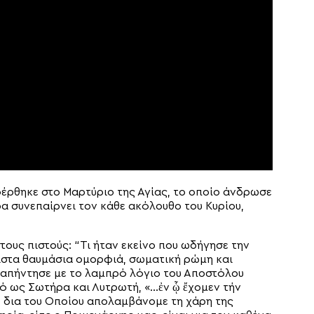
έρθηκε στο Μαρτύριο της Αγίας, το οποίο άνδρωσε
α συνεπαίρνει τον κάθε ακόλουθο του Κυρίου,
τους πιστούς: “Τι ήταν εκείνο που ωδήγησε την
λιστα θαυμάσια ομορφιά, σωματική ρώμη και
 απήντησε με το λαμπρό λόγιο του Αποστόλου
τό ως Σωτήρα και Λυτρωτή, «…ἐν ᾧ ἔχομεν τήν
ου, δια του Οποίου απολαμβάνομε τη χάρη της