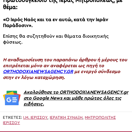
Πρωτοσύγκελλο της Ιεράς Μητροπόλεως, με
θέμα:
«Ο Ιερός Ναός και τα εν αυτώ, κατά την Ιεράν
Παράδοσιν».
Επίσης θα συζητηθούν και θέματα διοικητικής
φύσεως.
H αναδημοσίευση του παραπάνω άρθρου ή μέρους του
επιτρέπεται μόνο αν αναφέρεται ως πηγή το
ORTHODOXIANEWSAGENCY.GR
με ενεργό σύνδεσμο
στην εν λόγω καταχώρηση.
Ακολούθησε το ORTHODOXIANEWSAGENCY.gr
στο Google News και μάθε πρώτος όλες τις
ειδήσεις.
ΕΤΙΚΈΤΕΣ:
Ι.Μ. ΙΕΡΙΣΣΟΎ
,
ΙΕΡΑΤΙΚΉ ΣΎΝΑΞΗ
,
ΜΗΤΡΟΠΟΛΙΤΗΣ
ΙΕΡΙΣΣΟΥ