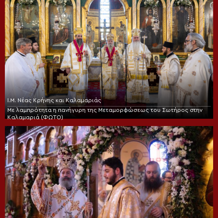
Ι.Μ. Νέας Κρήνης και Καλαμαριάς
Με λαμπρότητα η πανήγυρη της Μεταμορφώσεως του Σωτήρος στην
Καλαμαριά (ΦΩΤΟ)