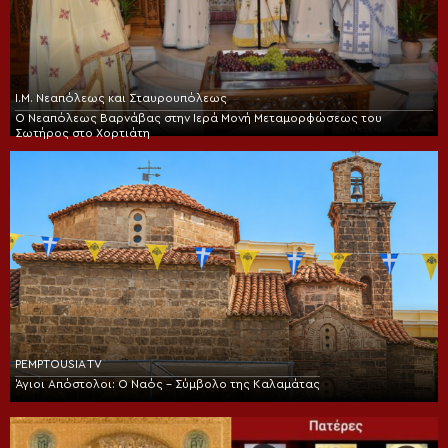
Ι.Μ. Νεαπόλεως και Σταυρουπόλεως
Ο Νεαπόλεως Βαρνάβας στην Ιερά Μονή Μεταμορφώσεως του
Σωτήρος στο Χορτιάτη
PEMPTOUSIA TV
Άγιοι Απόστολοι: Ο Ναός – Σύμβολο της Καλαμάτας