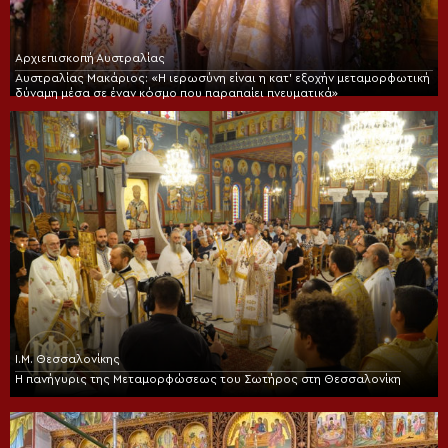
Αρχιεπισκοπή Αυστραλίας
Αυστραλίας Μακάριος: «Η ιερωσύνη είναι η κατ’ εξοχήν μεταμορφωτική
δύναμη μέσα σε έναν κόσμο που παραπαίει πνευματικά»
Ι.Μ. Θεσσαλονίκης
Η πανήγυρις της Μεταμορφώσεως του Σωτήρος στη Θεσσαλονίκη