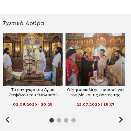
Σχετικά Άρθρα
Το πανηγύρι του Αγίου
O Μητροπολίτης Ιερισσού για
Στεφάνου του “Μελισσά”
τον βίο και τις αρετές της
στην Αρναία
Αγίας Μαρίας της
02.08.2026 | 20:28
22.07.2026 | 18:37
Μαγδαληνής