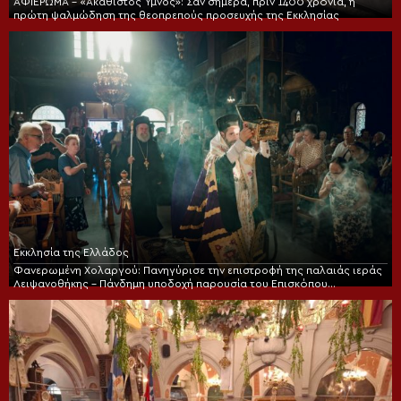
ΑΦΙΕΡΩΜΑ – «Ακάθιστος Ύμνος»: Σαν σήμερα, πριν 1400 χρόνια, η
πρώτη ψαλμώδηση της θεοπρεπούς προσευχής της Εκκλησίας
Εκκλησία της Ελλάδος
Φανερωμένη Χολαργού: Πανηγύρισε την επιστροφή της παλαιάς ιεράς
Λειψανοθήκης – Πάνδημη υποδοχή παρουσία του Επισκόπου
Χριστουπόλεως