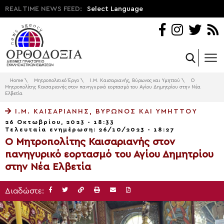
REAL TIME NEWS FEED:
Select Language
Home
\
Μητροπολιτικό Έργο
\
Ι.Μ. Καισαριανής, Βύρωνος και Υμηττού
\
Ο
Μητροπολίτης Καισαριανής στον πανηγυρικό εορτασμό του Αγίου Δημητρίου στην Νέα
Ελβετία
Ι.Μ. ΚΑΙΣΑΡΙΑΝΉΣ, ΒΎΡΩΝΟΣ ΚΑΙ ΥΜΗΤΤΟΎ
26 Οκτωβρίου, 2023 - 18:33
Τελευταία ενημέρωση: 26/10/2023 - 18:27
Ο Μητροπολίτης Καισαριανής στον
πανηγυρικό εορτασμό του Αγίου Δημητρίου
στην Νέα Ελβετία
Διαδώστε: