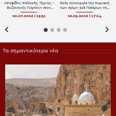
«Ψηφίδες Ψαλτικής Τέχνης –
Θεία Λειτουργία την Κυριακή
Βυζαντινές Γιορτές» στον
των Αγίων 318 Πατέρων της
Άγιο Δημήτριο Αττικής
Α΄ Οικουμενικής Συνόδου
20.07.2026 | 15:51
26.05.2026 | 17:14
στον Καρέα
Τα σημαντικότερα νέα