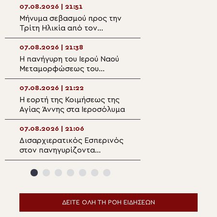
Σωτήρος στην Αί
07.08.2026 | 21:51
07.08.2026 | 20:
Μήνυμα σεβασμού προς την
Επίσκεψη του Υ
Τρίτη Ηλικία από τον
Ναυτιλίας και Ν
Μητροπολίτη Σπάρτης στη
Πολιτικής στον 
Ρειχέα
Λέρου
07.08.2026 | 21:38
07.08.2026 | 20:
Η πανήγυρη του Ιερού Ναού
Πρώτη Παράκλησ
Μεταμορφώσεως του
Ναό της Παναγία
Σωτήρος στη Λέρο
Κάστρου Λέρου
07.08.2026 | 21:22
07.08.2026 | 19:4
Η εορτή της Κοιμήσεως της
Ο Μητροπολίτης
Αγίας Άννης στα Ιεροσόλυμα
Αρκαλοχωρίου σ
για τα θύματα τη
ναζιστικής κατο
07.08.2026 | 21:06
07.08.2026 | 19:3
Εμπάρου
Δισαρχιερατικός Εσπερινός
Ο Μητροπολίτης 
στον πανηγυρίζοντα
στην Σκήτη Αγία
Μητροπολιτικό Ναό της
Αγίου Όρους
Μεταμορφώσεως του
Σωτήρος στην Ερμούπολη
ΔΕΙΤΕ ΟΛΗ ΤΗ ΡΟΗ ΕΙΔΗΣΕΩΝ