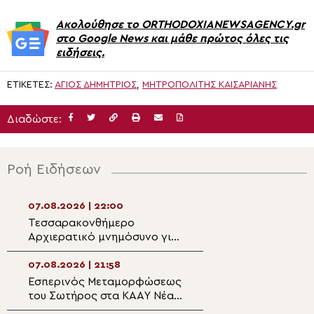
Ακολούθησε το ORTHODOXIANEWSAGENCY.gr
στο Google News και μάθε πρώτος όλες τις
ειδήσεις.
ΕΤΙΚΈΤΕΣ:
ΑΓΙΟΣ ΔΗΜΉΤΡΙΟΣ
,
ΜΗΤΡΟΠΟΛΊΤΗΣ ΚΑΙΣΑΡΙΑΝΉΣ
Διαδώστε:
Ροή Ειδήσεων
07.08.2026 | 22:00
07.08.2026 | 20:5
Τεσσαρακονθήμερο
Η εορτή του Αγίο
Αρχιερατικό μνημόσυνο για
Νεομάρτυρος Χρ
τον π. Δημήτριο Μαρτσούκο
εκ Πρεβέζης
στον Άγιο Ιωάννη Απιδέας
07.08.2026 | 21:58
07.08.2026 | 20:3
Εσπερινός Μεταμορφώσεως
Ο Ύδρας Εφραίμ
του Σωτήρος στα ΚΑΑΥ Νέας
πανηγυρίζουσα ε
Περάμου
Μεταμορφώσεως