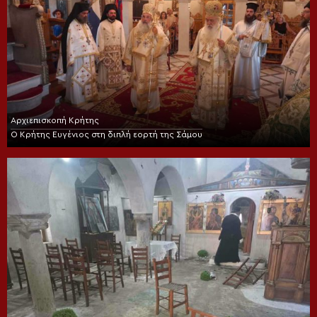
Αρχιεπισκοπή Κρήτης
Ο Κρήτης Ευγένιος στη διπλή εορτή της Σάμου