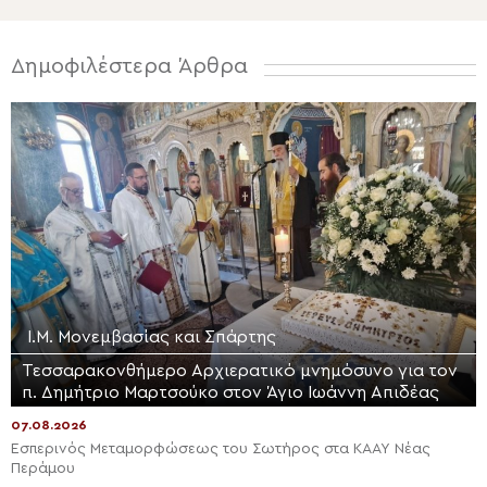
Δημοφιλέστερα Άρθρα
Ι.Μ. Μονεμβασίας και Σπάρτης
Τεσσαρακονθήμερο Αρχιερατικό μνημόσυνο για τον
π. Δημήτριο Μαρτσούκο στον Άγιο Ιωάννη Απιδέας
07.08.2026
Εσπερινός Μεταμορφώσεως του Σωτήρος στα ΚΑΑΥ Νέας
Περάμου