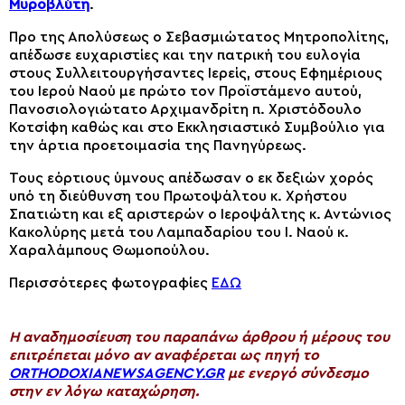
Μυροβλύτη
.
Προ της Απολύσεως ο Σεβασμιώτατος Μητροπολίτης,
απέδωσε ευχαριστίες και την πατρική του ευλογία
στους Συλλειτουργήσαντες Ιερείς, στους Εφημέριους
του Ιερού Ναού με πρώτο τον Προϊστάμενο αυτού,
Πανοσιολογιώτατο Αρχιμανδρίτη π. Χριστόδουλο
Κοτσίφη καθώς και στο Εκκλησιαστικό Συμβούλιο για
την άρτια προετοιμασία της Πανηγύρεως.
Τους εόρτιους ύμνους απέδωσαν ο εκ δεξιών χορός
υπό τη διεύθυνση του Πρωτοψάλτου κ. Χρήστου
Σπατιώτη και εξ αριστερών ο Ιεροψάλτης κ. Αντώνιος
Κακολύρης μετά του Λαμπαδαρίου του Ι. Ναού κ.
Χαραλάμπους Θωμοπούλου.
Περισσότερες φωτογραφίες
ΕΔΩ
H αναδημοσίευση του παραπάνω άρθρου ή μέρους του
επιτρέπεται μόνο αν αναφέρεται ως πηγή το
ORTHODOXIANEWSAGENCY.GR
με ενεργό σύνδεσμο
στην εν λόγω καταχώρηση.