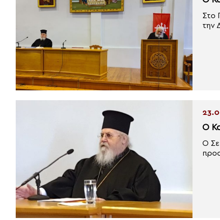
Ο Κ
Στο 
την 
23.0
Ο Κ
Ο Σε
προσ