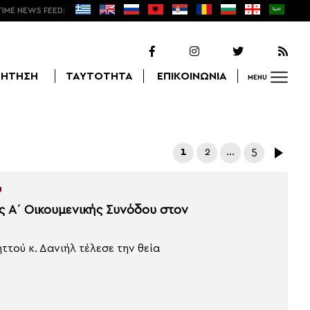
TIME NEWS FEED:
ΖΗΤΗΣΗ
ΤΑΥΤΟΤΗΤΑ
ΕΠΙΚΟΙΝΩΝΙΑ
MENU
Αναζήτηση
1
2
…
5
ύ
ς Α΄ Οικουμενικής Συνόδου στον
τού κ. Δανιήλ τέλεσε την θεία