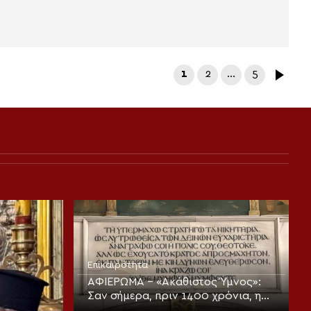
1
2
…
5
Επικαιρότητα
ΑΦΙΕΡΩΜΑ – «Ακάθιστος Ύμνος»:
Σαν σήμερα, πριν 1400 χρόνια, η
πρώτη ψαλμώδηση της