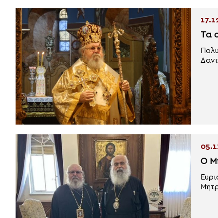
17.1
Τα 
Πολυ
Δανι
05.1
Ο Μ
Ευρι
Μητρ