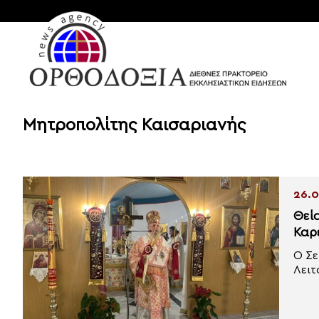
Μητροπολίτης Καισαριανής
26.0
Θεί
Καρ
Ο Σε
Λειτ