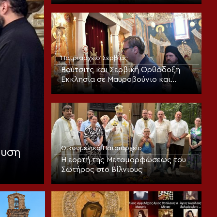
θεοπρεπούς προσευχής της
Εκκλησίας
Πατριαρχείο Σερβίας
Βούτσιτς και Σερβική Ορθόδοξη
Εκκλησία σε Μαυροβούνιο και
Βοσνία
Οικουμενικό Πατριαρχείο
αυση
Η εορτή της Μεταμορφώσεως του
Σωτήρος στο Βίλνιους