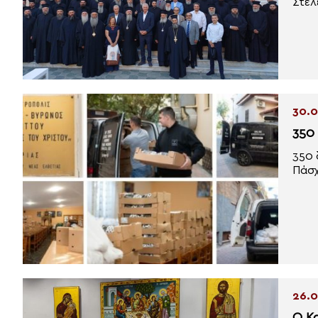
Στελ
30.0
350
350 
Πάσχ
26.0