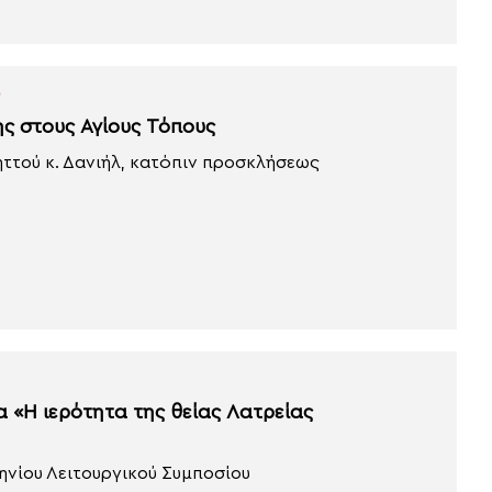
ύ
ς στους Αγίους Τόπους
ττού κ. Δανιήλ, κατόπιν προσκλήσεως
α «Η ιερότητα της θείας Λατρείας
ληνίου Λειτουργικού Συμποσίου