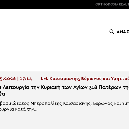
ORTHODOXIA
REAL 
ΑΝΑ
5.2026 | 17:14
Ι.Μ. Καισαριανής, Βύρωνος και Υμηττο
α Λειτουργία την Κυριακή των Αγίων 318 Πατέρων τη
έα
βασμιώτατος Μητροπολίτης Καισαριανής, Βύρωνος και Υμητ
ουργία κατά την...