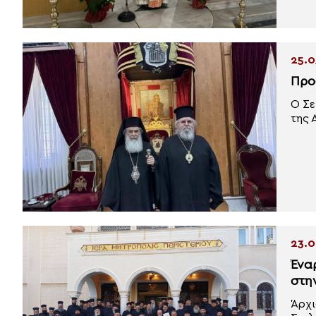
25.0
Προ
Ο Σε
της 
23.0
Ένα
στη
Άρχι