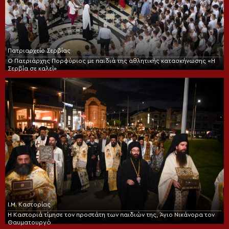
Πατριαρχείο Σερβίας
Ο Πατριάρχης Πορφύριος με παιδιά της αθλητικής κατασκήνωσης «Η
Σερβία σε καλεί»
Ι.Μ. Καστορίας
Η Καστοριά τίμησε τον προστάτη των παιδιών της, Άγιο Νικάνορα τον
Θαυματουργό