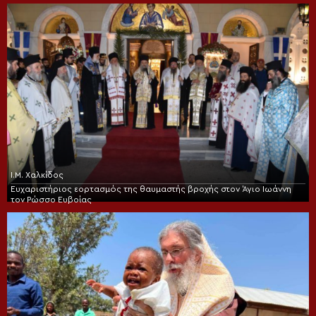
Ι.Μ. Χαλκίδος
Ευχαριστήριος εορτασμός της θαυμαστής βροχής στον Άγιο Ιωάννη
τον Ρώσσο Ευβοίας