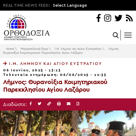
REAL TIME NEWS FEED:
Select Language
Home
\
Μητροπολιτικό Έργο
\
Ι.Μ. Λήμνου και Αγίου Ευστρατίου
\
Λήμνος:
Θυρανοίξια Κοιμητηριακού Παρεκκλησίου Αγίου Λαζάρου
Ι.Μ. ΛΉΜΝΟΥ ΚΑΙ ΑΓΊΟΥ ΕΥΣΤΡΑΤΊΟΥ
06 Ιουνίου, 2025 - 13:13
Τελευταία ενημέρωση: 06/06/2025 - 12:33
Λήμνος: Θυρανοίξια Κοιμητηριακού
Παρεκκλησίου Αγίου Λαζάρου
Διαδώστε: