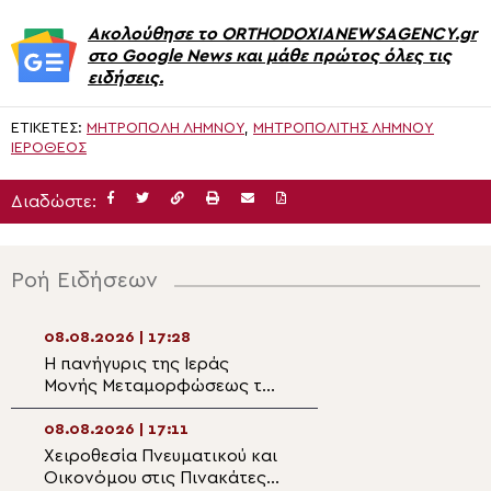
Ακολούθησε το ORTHODOXIANEWSAGENCY.gr
στο Google News και μάθε πρώτος όλες τις
ειδήσεις.
ΕΤΙΚΈΤΕΣ:
ΜΗΤΡΌΠΟΛΗ ΛΉΜΝΟΥ
,
ΜΗΤΡΟΠΟΛΊΤΗΣ ΛΉΜΝΟΥ
ΙΕΡΌΘΕΟΣ
Διαδώστε:
Ροή Ειδήσεων
08.08.2026 | 17:28
08.08.2026 | 15:4
Η πανήγυρις της Ιεράς
Ολοκληρώθηκαν 
Μονής Μεταμορφώσεως του
φετινές κατασκη
Σωτήρος στο Gapyeong
Ιεράς Μητροπόλ
Σπάρτης
08.08.2026 | 17:11
08.08.2026 | 15:2
Χειροθεσία Πνευματικού και
Πανηγυρικές Θεί
Οικονόμου στις Πινακάτες
Λειτουργίες για 