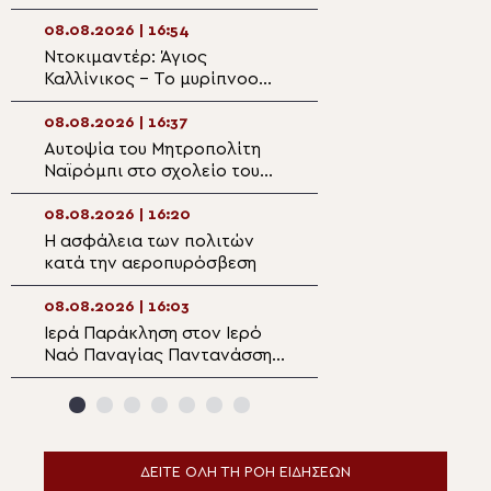
Πηλίου
δεσποτική εορτή
Μεταμορφώσεω
08.08.2026 | 16:54
08.08.2026 | 15:1
Ντοκιμαντέρ: Άγιος
Πρώτη Παράκλησ
Καλλίνικος – Το μυρίπνοο
Θεοτόκου στον 
άνθος του Παραδείσου
Αγίου Παϊσίου Ι
08.08.2026 | 16:37
08.08.2026 | 14:5
Αυτοψία του Μητροπολίτη
Πολυαρχιερατική
Ναϊρόμπι στο σχολείο του
μνήμης Αγίου Κα
Ewasu
Εδέσσης και τα 
του Μητροπολίτ
08.08.2026 | 16:20
08.08.2026 | 14:3
Η ασφάλεια των πολιτών
Μεθέορτα της Θ
κατά την αεροπυρόσβεση
Μεταμορφώσεως
Μαργαρίτες Μυλ
08.08.2026 | 16:03
08.08.2026 | 14:2
Ιερά Παράκληση στον Ιερό
Ο Πατριάρχης Π
Ναό Παναγίας Παντανάσσης
παιδιά της αθλη
Ναούσης Πάρου
κατασκήνωσης «
καλεί»
ΔΕΙΤΕ ΟΛΗ ΤΗ ΡΟΗ ΕΙΔΗΣΕΩΝ