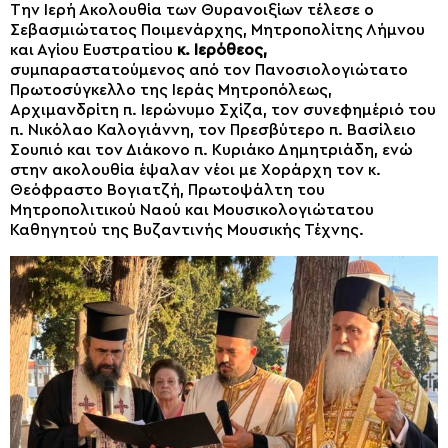
Την Ιερή Ακολουθία των Θυρανοιξίων τέλεσε ο
Σεβασμιώτατος Ποιμενάρχης, Μητροπολίτης Λήμνου
και Αγίου Ευστρατίου
κ. Ιερόθεος,
συμπαραστατούμενος από τον Πανοσιολογιώτατο
Πρωτοσύγκελλο της Ιεράς Μητροπόλεως,
Αρχιμανδρίτη π. Ιερώνυμο Σχίζα, τον συνεφημέριό του
π. Νικόλαο Καλογιάννη, τον Πρεσβύτερο π. Βασίλειο
Σουπιό και τον Διάκονο π. Κυριάκο Δημητριάδη, ενώ
στην ακολουθία έψαλαν νέοι με Χοράρχη τον κ.
Θεόφραστο Βογιατζή, Πρωτοψάλτη του
Μητροπολιτικού Ναού και Μουσικολογιώτατου
Καθηγητού της Βυζαντινής Μουσικής Τέχνης.