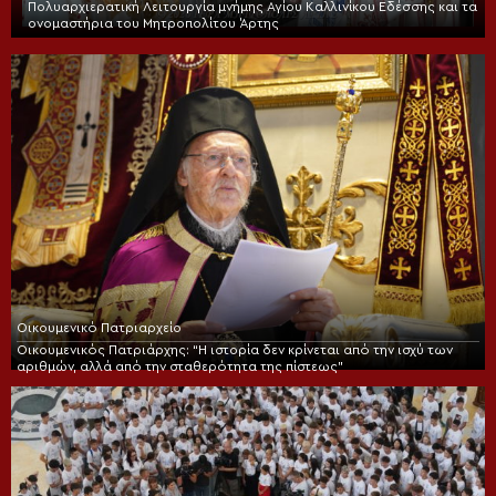
Πολυαρχιερατική Λειτουργία μνήμης Αγίου Καλλινίκου Εδέσσης και τα
ονομαστήρια του Μητροπολίτου Άρτης
Οικουμενικό Πατριαρχείο
Οικουμενικός Πατριάρχης: “Η ιστορία δεν κρίνεται από την ισχύ των
αριθμών, αλλά από την σταθερότητα της πίστεως”