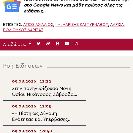
στο Google News και μάθε πρώτος όλες τις
ειδήσεις.
ΕΤΙΚΈΤΕΣ:
ΆΓΙΟΣ ΑΧΊΛΛΙΟΣ
,
Ι.Μ. ΛΑΡΊΣΗΣ ΚΑΙ ΤΥΡΝΆΒΟΥ
,
ΛΆΡΙΣΑ
,
ΠΟΛΙΟΎΧΟΣ ΛΆΡΙΣΑΣ
Διαδώστε:
Ροή Ειδήσεων
09.08.2026 | 11:22
09.08.2026 | 09:4
Στην πανηγυρίζουσα Μονή
Η εορτή του Αγί
Οσίου Νικάνορος Ζάβορδας
και χειροτονία 
το Σωματείο Ιεροψαλτών
στο Ηράκλειο
Τρικάλων
09.08.2026 | 11:05
09.08.2026 | 09:2
«Η Πίστη ως Δύναμη
Η θαυματουργή Ε
Ενότητας και Υπέρβασης
Παναγίας Ελεού
των Παγκόσμιων Κρίσεων»
Πάτμου
-Του Μητροπολίτη
09.08.2026 | 10:48
09.08.2026 | 09:0