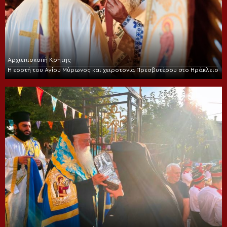
Αρχιεπισκοπή Κρήτης
Η εορτή του Αγίου Μύρωνος και χειροτονία Πρεσβυτέρου στο Ηράκλειο