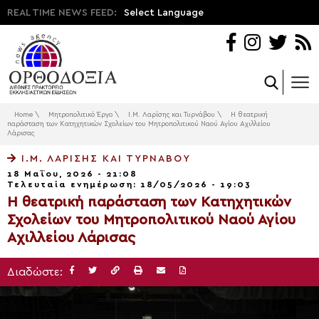
REAL TIME NEWS FEED:
Select Language
Home
\
Μητροπολιτικό Έργο
\
Ι.Μ. Λαρίσης και Τυρνάβου
\
Η θεατρική
παράσταση των Kατηχητικών Σχολείων του Μητροπολιτικού Ναού Αγίου Αχιλλείου
Λάρισας
Ι.Μ. ΛΑΡΊΣΗΣ ΚΑΙ ΤΥΡΝΆΒΟΥ
18 Μαΐου, 2026 - 21:08
Τελευταία ενημέρωση: 18/05/2026 - 19:03
Η θεατρική παράσταση των Kατηχητικών
Σχολείων του Μητροπολιτικού Ναού Αγίου
Αχιλλείου Λάρισας
Διαδώστε: