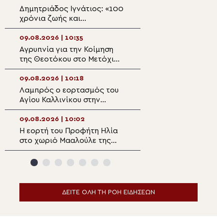
Ζιμπάμπουε
Δημητριάδος Ιγνάτιος: «100
Η Ιερά Μητρόπο
χρόνια ζωής και
Μονεμβασίας κα
προσφοράς του Ιερού Ναού
προσκαλεί και ε
Κοιμήσεως της Θεοτόκου
Ομογενείς
09.08.2026 | 10:35
09.08.2026 | 08:
Πτελεού»
Αγρυπνία για την Κοίμηση
Η πανήγυρις της
της Θεοτόκου στο Μετόχι
Μονής Παναγίας
της Σίμωνος Πέτρας στο
Εικοσιφοινίσσης
Βύρωνα
09.08.2026 | 10:18
09.08.2026 | 08:
Λαμπρός ο εορτασμός του
Ο Μητροπολίτης
Αγίου Καλλινίκου στην
Αρκαλοχωρίου σ
Έδεσσα
Ναό Αγίας Παρα
Κατωφύγι
09.08.2026 | 10:02
09.08.2026 | 08:
Η εορτή του Προφήτη Ηλία
9 Αυγούστου: Εο
στο χωριό Μααλούλε της
Απόστολος Ματθ
Ναζαρέτ
ΔΕΙΤΕ ΟΛΗ ΤΗ ΡΟΗ ΕΙΔΗΣΕΩΝ