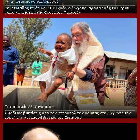
Ι.Μ. Δημητριάδος και Αλμυρού
Δημητριάδος Ιγνάτιος: «100 χρόνια ζωής και προσφοράς του Ιερού
Ναού Κοιμήσεως της Θεοτόκου Πτελεού»
Πατριαρχείο Αλεξανδρείας
Ομαδικές βαπτίσεις από τον Μητροπολίτη Αρούσας στη Σινγκίντα την
εορτή της Μεταμορφώσεως του Σωτήρος