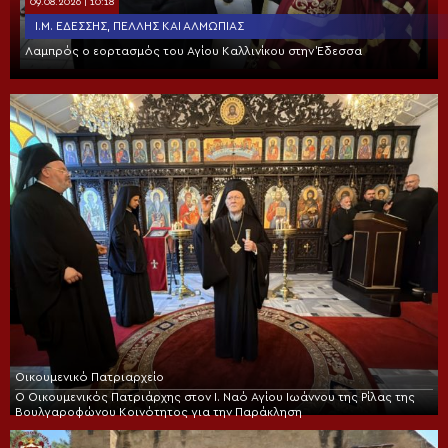
09.08.2026 | 10:18
Ι.Μ. ΕΔΈΣΣΗΣ, ΠΈΛΛΗΣ ΚΑΙ ΑΛΜΩΠΊΑΣ
Λαμπρός ο εορτασμός του Αγίου Καλλινίκου στην Έδεσσα
Οικουμενικό Πατριαρχείο
Ο Οικουμενικός Πατριάρχης στον I. Ναό Αγίου Ιωάννου της Ρίλας της
Βουλγαροφώνου Κοινότητος για την Παράκληση