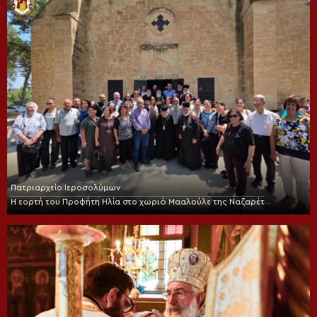
Πατριαρχείο Ιεροσολύμων
Η εορτή του Προφήτη Ηλία στο χωριό Μααλούλε της Ναζαρέτ