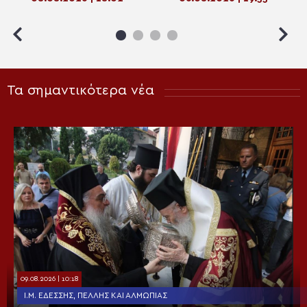
Λαρίσης
Τα σημαντικότερα νέα
09.08.2026 | 10:18
Ι.Μ. ΕΔΈΣΣΗΣ, ΠΈΛΛΗΣ ΚΑΙ ΑΛΜΩΠΊΑΣ