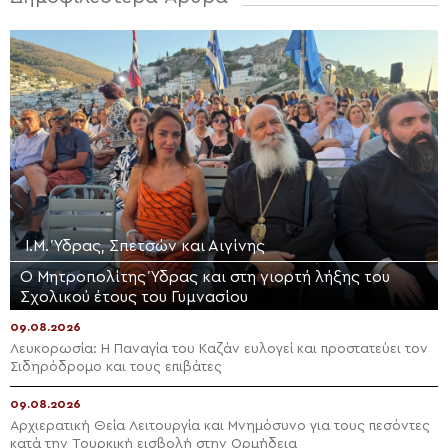
Ι.Μ. Ύδρας, Σπετσών και Αιγίνης
Ο Μητροπολίτης Ύδρας και στη γιορτή λήξης του
Σχολικού έτους του Γυμνασίου
09.08.2026
Λευκορωσία: Η Παναγία του Καζάν ευλογεί και προστατεύει τον
Σιδηρόδρομο και τους επιβάτες
09.08.2026
Αρχιερατική Θεία Λειτουργία και Μνημόσυνο για τους πεσόντες
κατά την Τουρκική εισβολή στην Ορμήδεια