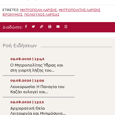
ΕΤΙΚΈΤΕΣ:
ΜΗΤΡΟΠΟΛΗ ΛΑΡΙΣΗΣ
,
ΜΗΤΡΟΠΟΛΊΤΗΣ ΛΑΡΊΣΗΣ
ΙΕΡΏΝΥΜΟΣ
,
ΠΟΛΙΟΎΧΟΣ ΛΆΡΙΣΑΣ
Διαδώστε:
Ροή Ειδήσεων
09.08.2026 | 13:46
09.08.2026 | 12:0
Ο Μητροπολίτης Ύδρας και
Αρχιερατική Θεί
στη γιορτή λήξης του
Λειτουργία στη Β
Σχολικού έτους του
Αγίου Αχιλλίου 
Γυμνασίου
τα 1.400 χρόνια
09.08.2026 | 13:29
09.08.2026 | 11:5
Ακαθίστου Ύμνο
Λευκορωσία: Η Παναγία του
Πατριαρχική Αν
Καζάν ευλογεί και
στο Άγιον Όρος 
προστατεύει τον
έτη από την πρώ
Σιδηρόδρομο και τους
ψαλμώδηση του 
09.08.2026 | 13:12
09.08.2026 | 11:3
επιβάτες
Ύμνου
Αρχιερατική Θεία
Ιστορική στιγμή 
Λειτουργία και Μνημόσυνο
ακριτική Σιταρι