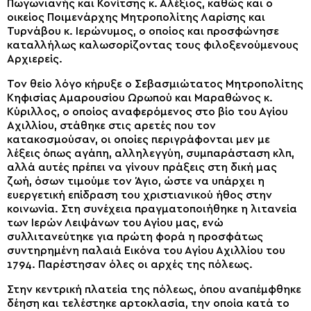
Πωγωνιανής και Κονίτσης κ. Αλέξιος, καθώς και ο
οικείος Ποιμενάρχης Μητροπολίτης Λαρίσης και
Τυρνάβου κ. Ιερώνυμος, ο οποίος και προσφώνησε
καταλλήλως καλωσορίζοντας τους φιλοξενούμενους
Αρχιερείς.
Τον θείο λόγο κήρυξε ο Σεβασμιώτατος Μητροπολίτης
Κηφισίας Αμαρουσίου Ωρωπού και Μαραθώνος κ.
Κύριλλος, ο οποίος αναφερόμενος στο βίο του Αγίου
Αχιλλίου, στάθηκε στις αρετές που τον
κατακοσμούσαν, οι οποίες περιγράφονται μεν με
λέξεις όπως αγάπη, αλληλεγγύη, συμπαράσταση κλπ,
αλλά αυτές πρέπει να γίνουν πράξεις στη δική μας
ζωή, όσων τιμούμε τον Άγιο, ώστε να υπάρχει η
ευεργετική επίδραση του χριστιανικού ήθος στην
κοινωνία. Στη συνέχεια πραγματοποιήθηκε η λιτανεία
των Ιερών Λειψάνων του Αγίου μας, ενώ
συλλιτανεύτηκε για πρώτη φορά η προσφάτως
συντηρημένη παλαιά Εικόνα του Αγίου Αχιλλίου του
1794. Παρέστησαν όλες οι αρχές της πόλεως.
Στην κεντρική πλατεία της πόλεως, όπου αναπέμφθηκε
δέηση και τελέστηκε αρτοκλασία, την οποία κατά το