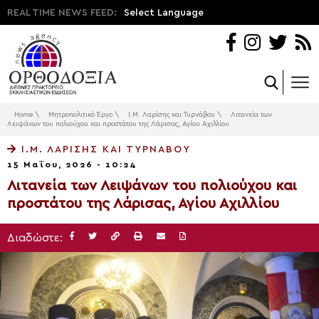
REAL TIME NEWS FEED:
Select Language
Home
\
Μητροπολιτικό Έργο
\
Ι.Μ. Λαρίσης και Τυρνάβου
\
Λιτανεία των
Λειψάνων του πολιούχου και προστάτου της Λάρισας, Αγίου Αχιλλίου
Ι.Μ. ΛΑΡΊΣΗΣ ΚΑΙ ΤΥΡΝΆΒΟΥ
15 Μαΐου, 2026 - 10:24
Λιτανεία των Λειψάνων του πολιούχου και
προστάτου της Λάρισας, Αγίου Αχιλλίου
Διαδώστε: