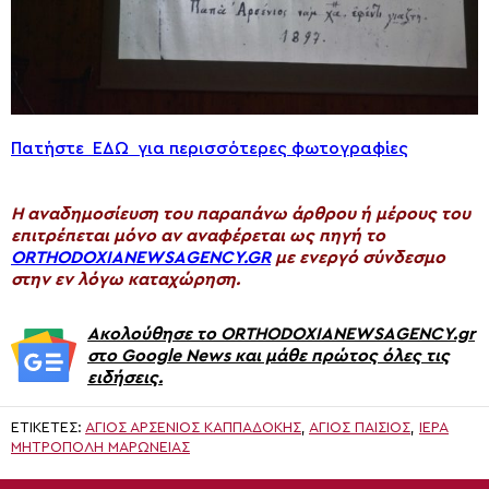
Πατήστε ΕΔΩ για περισσότερες φωτογραφίες
H αναδημοσίευση του παραπάνω άρθρου ή μέρους του
επιτρέπεται μόνο αν αναφέρεται ως πηγή το
ORTHODOXIANEWSAGENCY.GR
με ενεργό σύνδεσμο
στην εν λόγω καταχώρηση.
Ακολούθησε το ORTHODOXIANEWSAGENCY.gr
στο Google News και μάθε πρώτος όλες τις
ειδήσεις.
ΕΤΙΚΈΤΕΣ:
ΑΓΙΟΣ ΑΡΣΕΝΙΟΣ ΚΑΠΠΑΔΟΚΗΣ
,
ΑΓΙΟΣ ΠΑΊΣΙΟΣ
,
ΙΕΡΆ
ΜΗΤΡΌΠΟΛΗ ΜΑΡΩΝΕΊΑΣ