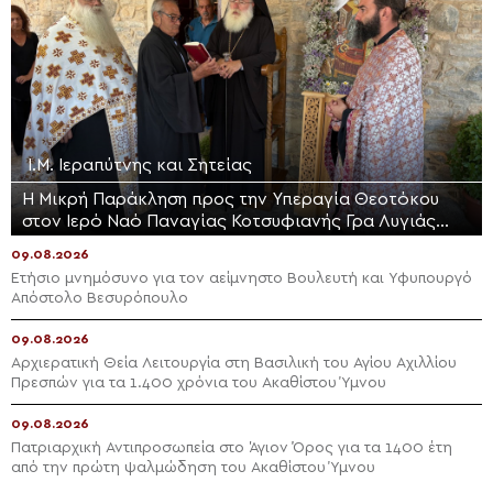
Ι.Μ. Ιεραπύτνης και Σητείας
Η Μικρή Παράκληση προς την Υπεραγία Θεοτόκου
στον Ιερό Ναό Παναγίας Κοτσυφιανής Γρα Λυγιάς
Ιεράπετρας
09.08.2026
Ετήσιο μνημόσυνο για τον αείμνηστο Bουλευτή και Υφυπουργό
Απόστολο Βεσυρόπουλο
09.08.2026
Αρχιερατική Θεία Λειτουργία στη Βασιλική του Αγίου Αχιλλίου
Πρεσπών για τα 1.400 χρόνια του Ακαθίστου Ύμνου
09.08.2026
Πατριαρχική Αντιπροσωπεία στο Άγιον Όρος για τα 1400 έτη
από την πρώτη ψαλμώδηση του Ακαθίστου Ύμνου