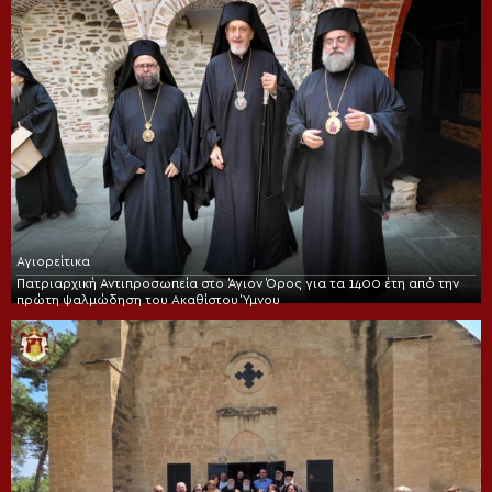
Αγιορείτικα
Πατριαρχική Αντιπροσωπεία στο Άγιον Όρος για τα 1400 έτη από την
πρώτη ψαλμώδηση του Ακαθίστου Ύμνου