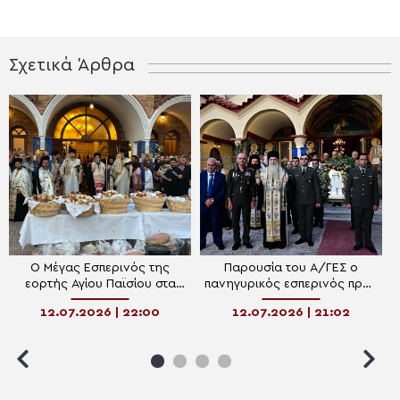
Σχετικά Άρθρα
Ο Μέγας Εσπερινός της
Παρουσία του Α/ΓΕΣ ο
εορτής Αγίου Παϊσίου στα
πανηγυρικός εσπερινός προς
Ιωάννινα
τιμήν του Αγίου Παϊσίου,
12.07.2026 | 22:00
12.07.2026 | 21:02
Προστάτη του Όπλου των
Διαβιβάσεων