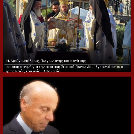
Ι.Μ. Δρυϊνουπόλεως, Πωγωνιανής και Κονίτσης
Ιστορική στιγμή για την ακριτική Σιταριά Πωγωνίου: Εγκαινιάστηκε ο
Ιερός Ναός του Αγίου Αθανασίου