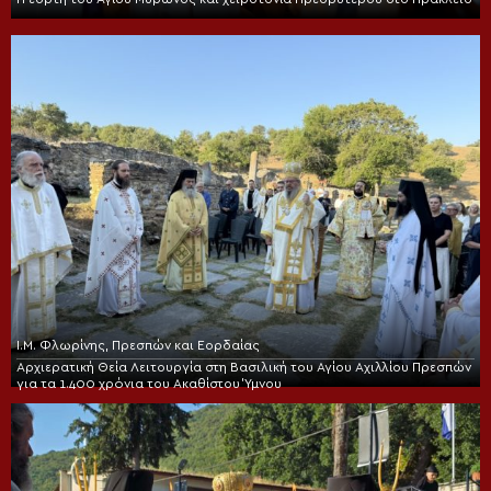
Ι.Μ. Φλωρίνης, Πρεσπών και Εορδαίας
Αρχιερατική Θεία Λειτουργία στη Βασιλική του Αγίου Αχιλλίου Πρεσπών
για τα 1.400 χρόνια του Ακαθίστου Ύμνου