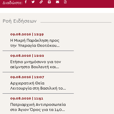
Διαδώστε:
Ροή Ειδήσεων
09.08.2026 | 12:39
09.08.2026 | 11:0
Η Μικρή Παράκληση προς
«Η Πίστη ως Δύν
την Υπεραγία Θεοτόκου
Ενότητας και Υ
στον Ιερό Ναό Παναγίας
των Παγκόσμιων
Κοτσυφιανής Γρα Λυγιάς
-Του Μητροπολί
09.08.2026 | 12:22
09.08.2026 | 10:4
Ιεράπετρας
Ζιμπάμπουε
Ετήσιο μνημόσυνο για τον
Δημητριάδος Ιγν
αείμνηστο Bουλευτή και
χρόνια ζωής και
Υφυπουργό Απόστολο
προσφοράς του 
Βεσυρόπουλο
Κοιμήσεως της 
09.08.2026 | 12:07
09.08.2026 | 10:3
Πτελεού»
Αρχιερατική Θεία
Αγρυπνία για τη
Λειτουργία στη Βασιλική του
της Θεοτόκου στ
Αγίου Αχιλλίου Πρεσπών για
της Σίμωνος Πέτ
τα 1.400 χρόνια του
Βύρωνα
09.08.2026 | 11:51
09.08.2026 | 10:1
Ακαθίστου Ύμνου
Πατριαρχική Αντιπροσωπεία
Λαμπρός ο εορτ
στο Άγιον Όρος για τα 1400
Αγίου Καλλινίκου