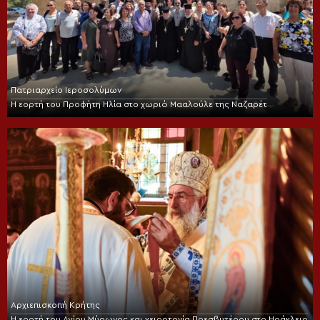
Πατριαρχείο Ιεροσολύμων
Η εορτή του Προφήτη Ηλία στο χωριό Μααλούλε της Ναζαρέτ
Αρχιεπισκοπή Κρήτης
Η εορτή του Αγίου Μύρωνος και χειροτονία Πρεσβυτέρου στο Ηράκλειο