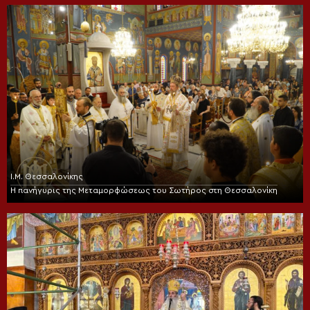
Ι.Μ. Θεσσαλονίκης
Η πανήγυρις της Μεταμορφώσεως του Σωτήρος στη Θεσσαλονίκη