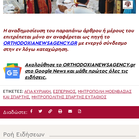
H αναδημοσίευση του παραπάνω άρθρου ή μέρους του
επιτρέπεται μόνο αν αναφέρεται ως πηγή το
ORTHODOXIANEWSAGENCY.GR
με ενεργό σύνδεσμο
στην εν λόγω καταχώρηση.
Ακολούθησε το ORTHODOXIANEWSAGENCY.gr
στο Google News και μάθε πρώτος όλες τις
ειδήσεις.
ΕΤΙΚΈΤΕΣ:
ΑΓΊΑ ΚΥΡΙΑΚΉ
,
ΕΣΠΕΡΙΝΌΣ
,
ΜΗΤΡΌΠΟΛΗ ΜΟΕΝΒΑΣΊΑΣ
ΚΑΙ ΣΠΆΡΤΗΣ
,
ΜΗΤΡΟΠΟΛΊΤΗΣ ΣΠΆΡΤΗΣ ΕΥΤΆΘΙΟΣ
Διαδώστε:
Ροή Ειδήσεων