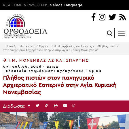
REAL TIME NEWS FEED:
Select Language
Home
\
Μητροπολιτικό Έργο
\
Ι.Μ. Μονεμβασίας και Σπάρτης
\
Πλήθος πιστών
στον πανηγυρικό Αρχιερατικό Εσπερινό στην Αγία Κυριακή Μονεμβασίας
Ι.Μ. ΜΟΝΕΜΒΑΣΊΑΣ ΚΑΙ ΣΠΆΡΤΗΣ
07 Ιουλίου, 2026 - 21:24
Τελευταία ενημέρωση: 07/07/2026 - 19:09
Πλήθος πιστών στον πανηγυρικό
Αρχιερατικό Εσπερινό στην Αγία Κυριακή
Μονεμβασίας
Διαδώστε: