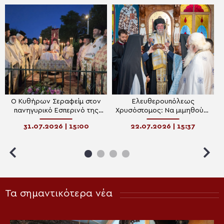
Ο Κυθήρων Σεραφείμ στον
Ελευθερουπόλεως
πανηγυρικό Εσπερινό της
Χρυσόστομος: Να μιμηθούμε
Αγίας Παρασκευής
τον ακλόνητο ζήλο του
31.07.2026 | 15:00
22.07.2026 | 15:37
Καρδίτσης
Προφήτη Ηλία
Τα σημαντικότερα νέα