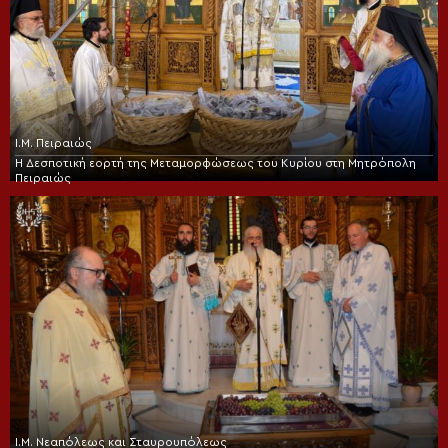
Ι.Μ. Πειραιώς
Η Δεσποτική εορτή της Μεταμορφώσεως του Κυρίου στη Μητρόπολη
Πειραιώς
Ι.Μ. Νεαπόλεως και Σταυρουπόλεως