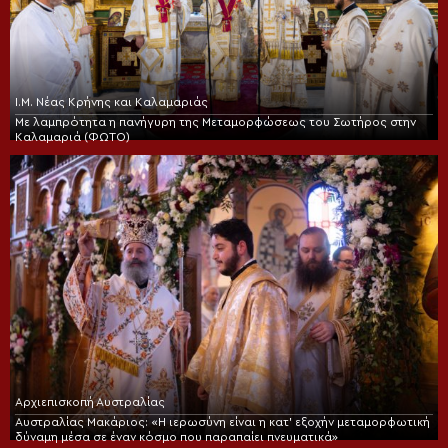
Ι.Μ. Νέας Κρήνης και Καλαμαριάς
Με λαμπρότητα η πανήγυρη της Μεταμορφώσεως του Σωτήρος στην
Καλαμαριά (ΦΩΤΟ)
Αρχιεπισκοπή Αυστραλίας
Αυστραλίας Μακάριος: «Η ιερωσύνη είναι η κατ’ εξοχήν μεταμορφωτική
δύναμη μέσα σε έναν κόσμο που παραπαίει πνευματικά»