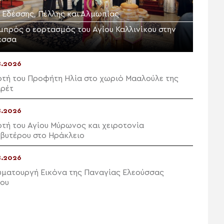
. Εδέσσης, Πέλλης και Αλμωπίας
μπρός ο εορτασμός του Αγίου Καλλινίκου στην
εσσα
8.2026
ρτή του Προφήτη Ηλία στο χωριό Μααλούλε της
ρέτ
8.2026
ρτή του Αγίου Μύρωνος και χειροτονία
βυτέρου στο Ηράκλειο
8.2026
υματουργή Εικόνα της Παναγίας Ελεούσσας
ου