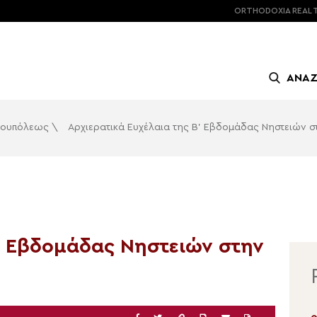
ORTHODOXIA
REAL 
ΑΝΑ
υρουπόλεως
\
Αρχιερατικά Ευχέλαια της Β’ Εβδομάδας Νηστειών 
Β’ Εβδομάδας Νηστειών στην