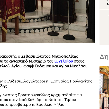
Μεταμορφώσεως του
Μ
Σωτήρος στη Νέα Ιωνία
Ε
Δη
αρακοστής ο Σεβασμιώτατος Μητροπολίτης
ε το αγιαστικό Μυστήριο του
Ευχελαίου
στους
ιού, Αγίου Ιωσήφ Ευόσμου και Αγίου Νικολάου
 οι Αιδεσιμιλογιώτατοι π. Ειρηναίος Πουλιανίτης,
ύδης.
ογιώτατος Πρωτοσύγκελλος Αρχιμανδρίτης π.
αίου στον Ιερό Καθεδρικό Ναό του Τιμίου
ρωτοπρεσβύτερο π. Βασίλειο Μήλιο.