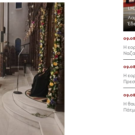
Ι.Μ
Λα
Έδ
09.0
Η εο
Ναζα
09.0
Η εο
Πρεσ
09.0
Η θα
Πάτμ