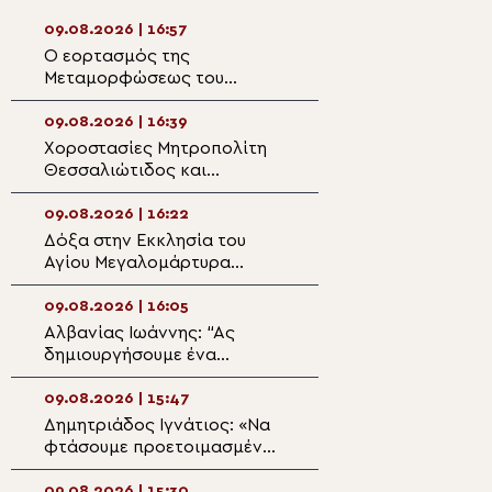
09.08.2026 | 16:57
09.08.2026 | 15:1
Ο εορτασμός της
Ιερά Αγρυπνία σ
Μεταμορφώσεως του
της Σκήτης της 
Σωτήρος στην Κάλυμνο
στο Άγιο Όρος α
Κιλκισίου Βαθολ
09.08.2026 | 16:39
09.08.2026 | 14:5
Χοροστασίες Μητροπολίτη
Κυριακη Ι Ματθα
Θεσσαλιώτιδος και
Άγιο Γεώργιο Οί
Φαναριοφερσάλων
09.08.2026 | 16:22
09.08.2026 | 14:3
Δόξα στην Εκκλησία του
Άγιος Απόστολο
Αγίου Μεγαλομάρτυρα
Ο αντικαταστάτη
Παντελεήμονα στο Μίριεβο
προδότη μαθητή
09.08.2026 | 16:05
09.08.2026 | 14:2
Αλβανίας Ιωάννης: “Ας
Διδαχές από το
δημιουργήσουμε ένα
«Το πρόσωπο τη
πνευματικό περιβάλλον στην
Παναγίας»
οικογένεια για να μην
09.08.2026 | 15:47
09.08.2026 | 14:0
μολυνθούν τα παιδιά μας”
Δημητριάδος Ιγνάτιος: «Να
Η εορτή του Αγίο
φτάσουμε προετοιμασμένοι
Παντελεήμονος 
στο Πάσχα του καλοκαιριού»
Πατριαρχείο Ιε
09.08.2026 | 15:30
09.08.2026 | 13:4