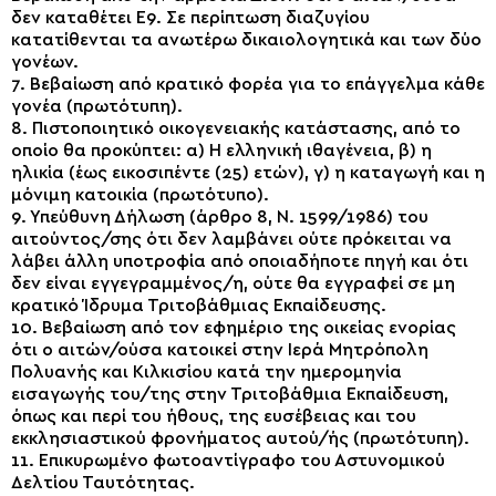
δεν καταθέτει Ε9. Σε περίπτωση διαζυγίου
κατατίθενται τα ανωτέρω δικαιολογητικά και των δύο
γονέων.
7. Βεβαίωση από κρατικό φορέα για το επάγγελμα κάθε
γονέα (πρωτότυπη).
8. Πιστοποιητικό οικογενειακής κατάστασης, από το
οποίο θα προκύπτει: α) Η ελληνική ιθαγένεια, β) η
ηλικία (έως εικοσιπέντε (25) ετών), γ) η καταγωγή και η
μόνιμη κατοικία (πρωτότυπο).
9. Υπεύθυνη Δήλωση (άρθρο 8, Ν. 1599/1986) του
αιτούντος/σης ότι δεν λαμβάνει ούτε πρόκειται να
λάβει άλλη υποτροφία από οποιαδήποτε πηγή και ότι
δεν είναι εγγεγραμμένος/η, ούτε θα εγγραφεί σε μη
κρατικό Ίδρυμα Τριτοβάθμιας Εκπαίδευσης.
10. Βεβαίωση από τον εφημέριο της οικείας ενορίας
ότι ο αιτών/ούσα κατοικεί στην Ιερά Μητρόπολη
Πολυανής και Κιλκισίου κατά την ημερομηνία
εισαγωγής του/της στην Τριτοβάθμια Εκπαίδευση,
όπως και περί του ήθους, της ευσέβειας και του
εκκλησιαστικού φρονήματος αυτού/ής (πρωτότυπη).
11. Επικυρωμένο φωτοαντίγραφο του Αστυνομικού
Δελτίου Ταυτότητας.