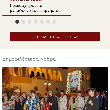
Πολυαρχιερατικό
Ο Μητροπολίτης
μνημόσυνο του αειμνήστου
στη γιορτή λήξης
Χρυσοστόμου Σταμούλη στην
Σχολικού έτους 
Άνω Τούμπα
Γυμνασίου
ΔΕΙΤΕ ΟΛΗ ΤΗ ΡΟΗ ΕΙΔΗΣΕΩΝ
Δημοφιλέστερα Άρθρα