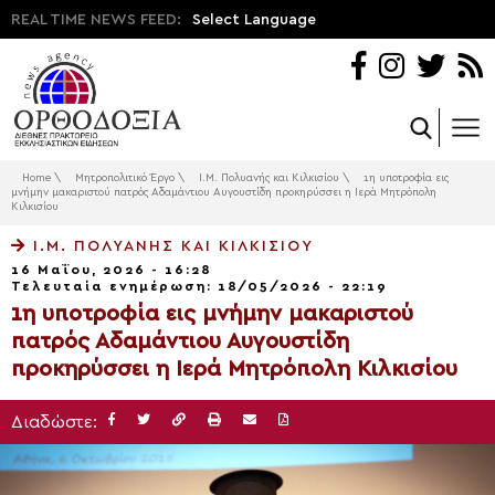
REAL TIME NEWS FEED:
Select Language
Home
\
Μητροπολιτικό Έργο
\
Ι.Μ. Πολυανής και Κιλκισίου
\
1η υποτροφία εις
μνήμην μακαριστού πατρός Αδαμάντιου Αυγουστίδη προκηρύσσει η Ιερά Μητρόπολη
Κιλκισίου
Ι.Μ. ΠΟΛΥΑΝΉΣ ΚΑΙ ΚΙΛΚΙΣΊΟΥ
16 Μαΐου, 2026 - 16:28
Τελευταία ενημέρωση: 18/05/2026 - 22:19
1η υποτροφία εις μνήμην μακαριστού
πατρός Αδαμάντιου Αυγουστίδη
προκηρύσσει η Ιερά Μητρόπολη Κιλκισίου
Διαδώστε: