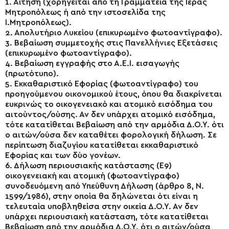
1. Αίτηση (χορηγείται από τη Γραμματεία της Ιεράς
Μητροπόλεως ή από την ιστοσελίδα της
Ι.Μητροπόλεως).
2. Απολυτήριο Λυκείου (επικυρωμένο φωτοαντίγραφο).
3. Βεβαίωση συμμετοχής στις Πανελλήνιες Εξετάσεις
(επικυρωμένο φωτοαντίγραφο).
4. Βεβαίωση εγγραφής στο Α.Ε.Ι. εισαγωγής
(πρωτότυπο).
5. Εκκαθαριστικό Εφορίας (φωτοαντίγραφο) του
προηγούμενου οικονομικού έτους, όπου θα διακρίνεται
ευκρινώς το οικογενειακό και ατομικό εισόδημα του
αιτούντος/ούσης. Αν δεν υπάρχει ατομικό εισόδημα,
τότε κατατίθεται Βεβαίωση από την αρμόδια Δ.Ο.Υ. ότι
ο αιτών/ούσα δεν καταθέτει φορολογική δήλωση. Σε
περίπτωση διαζυγίου κατατίθεται εκκαθαριστικό
Εφορίας και των δύο γονέων.
6. Δήλωση περιουσιακής κατάστασης (Ε9)
οικογενειακή και ατομική (φωτοαντίγραφο)
συνοδευόμενη από Υπεύθυνη Δήλωση (άρθρο 8, Ν.
1599/1986), στην οποία θα δηλώνεται ότι είναι η
τελευταία υποβληθείσα στην οικεία Δ.Ο.Υ. Αν δεν
υπάρχει περιουσιακή κατάσταση, τότε κατατίθεται
Βεβαίωση από την αρμόδια Δ.Ο.Υ. ότι ο αιτών/ούσα