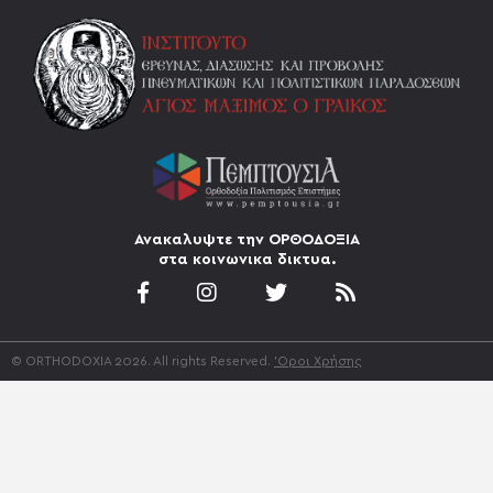
Ανακαλυψτε την ΟΡΘΟΔΟΞΙΑ
στα κοινωνικα δικτυα.
© ORTHODOXIA 2026. All rights Reserved.
'Οροι Χρήσης