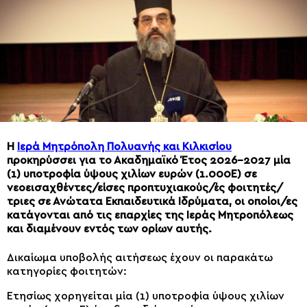
Η
Ιερά Μητρόπολη Πολυανής και Κιλκισίου
προκηρύσσει για το Ακαδημαϊκό Έτος 2026-2027 μία
(1) υποτροφία ύψους χιλίων ευρών (1.000Ε) σε
νεοεισαχθέντες/είσες προπτυχιακούς/ές φοιτητές/
τριες σε Ανώτατα Εκπαιδευτικά Ιδρύματα, οι οποίοι/ες
κατάγονται από τις επαρχίες της Ιεράς Μητροπόλεως
και διαμένουν εντός των ορίων αυτής.
Δικαίωμα υποβολής αιτήσεως έχουν οι παρακάτω
κατηγορίες φοιτητών:
Ετησίως χορηγείται μία (1) υποτροφία ύψους χιλίων