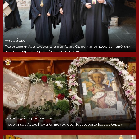
Αγιορείτικα
Πατριαρχική Αντιπροσωπεία στο Άγιον Όρος για τα 1400 έτη από την
πρώτη ψαλμώδηση του Ακαθίστου Ύμνου
Πατριαρχείο Ιεροσολύμων
Η εορτή του Αγίου Παντελεήμονος στο Πατριαρχείο Ιεροσολύμων