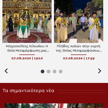
Μητροπολίτης Κιλκισίου: Η
Πλήθος πιστών στην εορτή
Θεία Μεταμόρφωση μας
της Θείας Μεταμορφώσεως
καλεί να μεταμορφώσουμε
στο Κιλκίς
07.08.2026 | 19:16
07.08.2026 | 17:39
τη ζωή μας
Τα σημαντικότερα νέα