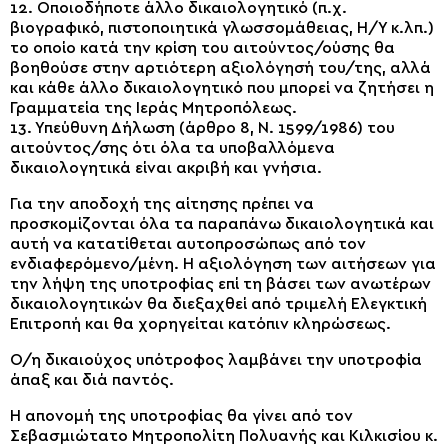
12. Οποιοδήποτε άλλο δικαιολογητικό (π.χ.
βιογραφικό, πιστοποιητικά γλωσσομάθειας, Η/Υ κ.λπ.)
το οποίο κατά την κρίση του αιτούντος/ούσης θα
βοηθούσε στην αρτιότερη αξιολόγησή του/της, αλλά
και κάθε άλλο δικαιολογητικό που μπορεί να ζητήσει η
Γραμματεία της Ιεράς Μητροπόλεως.
13. Υπεύθυνη Δήλωση (άρθρο 8, Ν. 1599/1986) του
αιτούντος/σης ότι όλα τα υποβαλλόμενα
δικαιολογητικά είναι ακριβή και γνήσια.
Για την αποδοχή της αίτησης πρέπει να
προσκομίζονται όλα τα παραπάνω δικαιολογητικά και
αυτή να κατατίθεται αυτοπροσώπως από τον
ενδιαφερόμενο/μένη. Η αξιολόγηση των αιτήσεων για
την λήψη της υποτροφίας επί τη βάσει των ανωτέρων
δικαιολογητικών θα διεξαχθεί από τριμελή Ελεγκτική
Επιτροπή και θα χορηγείται κατόπιν κληρώσεως.
Ο/η δικαιούχος υπότροφος λαμβάνει την υποτροφία
άπαξ και διά παντός.
Η απονομή της υποτροφίας θα γίνει από τον
Σεβασμιώτατο Μητροπολίτη Πολυανής και Κιλκισίου κ.