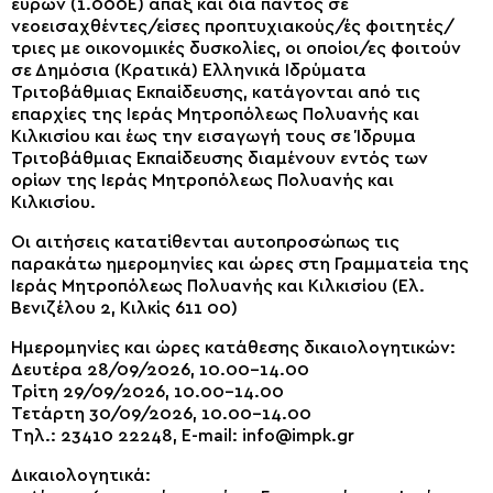
ευρών (1.000Ε) άπαξ και διά παντός σε
νεοεισαχθέντες/είσες προπτυχιακούς/ές φοιτητές/
τριες με οικονομικές δυσκολίες, οι οποίοι/ες φοιτούν
σε Δημόσια (Κρατικά) Ελληνικά Ιδρύματα
Τριτοβάθμιας Εκπαίδευσης, κατάγονται από τις
επαρχίες της Ιεράς Μητροπόλεως Πολυανής και
Κιλκισίου και έως την εισαγωγή τους σε Ίδρυμα
Τριτοβάθμιας Εκπαίδευσης διαμένουν εντός των
ορίων της Ιεράς Μητροπόλεως Πολυανής και
Κιλκισίου.
Οι αιτήσεις κατατίθενται αυτοπροσώπως τις
παρακάτω ημερομηνίες και ώρες στη Γραμματεία της
Ιεράς Μητροπόλεως Πολυανής και Κιλκισίου (Ελ.
Βενιζέλου 2, Κιλκίς 611 00)
Ημερομηνίες και ώρες κατάθεσης δικαιολογητικών:
Δευτέρα 28/09/2026, 10.00-14.00
Τρίτη 29/09/2026, 10.00-14.00
Τετάρτη 30/09/2026, 10.00-14.00
Τηλ.: 23410 22248, E-mail:
info@impk.gr
Δικαιολογητικά: