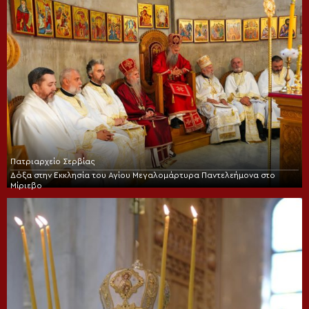
Πατριαρχείο Σερβίας
Δόξα στην Εκκλησία του Αγίου Μεγαλομάρτυρα Παντελεήμονα στο
Μίριεβο