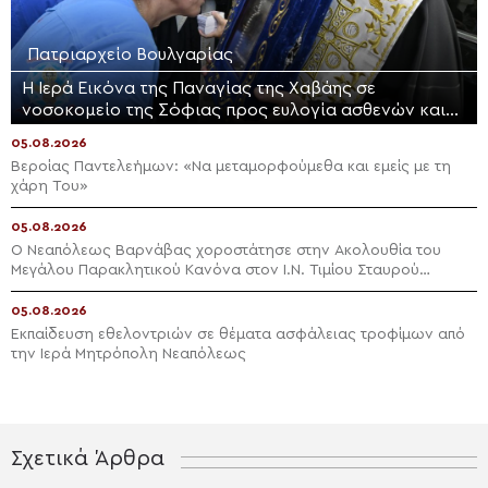
Πατριαρχείο Βουλγαρίας
Η Ιερά Εικόνα της Παναγίας της Χαβάης σε
νοσοκομείο της Σόφιας προς ευλογία ασθενών και
προσωπικού
05.08.2026
Βεροίας Παντελεήμων: «Nα μεταμορφούμεθα και εμείς με τη
χάρη Του»
05.08.2026
Ο Νεαπόλεως Βαρνάβας χοροστάτησε στην Ακολουθία του
Μεγάλου Παρακλητικού Κανόνα στον Ι.Ν. Τιμίου Σταυρού
Διαλογής
05.08.2026
Εκπαίδευση εθελοντριών σε θέματα ασφάλειας τροφίμων από
την Ιερά Μητρόπολη Νεαπόλεως
Σχετικά Άρθρα