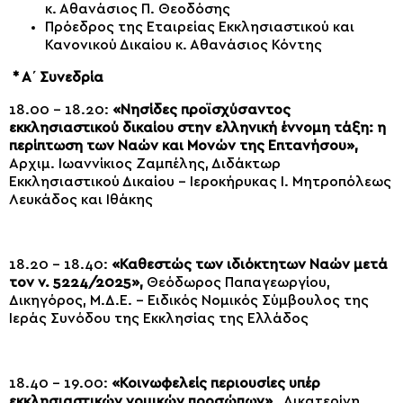
κ. Αθανάσιος Π. Θεοδόσης
Πρόεδρος της Εταιρείας Εκκλησιαστικού και
Κανονικού Δικαίου κ. Αθανάσιος Κόντης
* Α΄ Συνεδρία
18.00 – 18.20:
«Νησίδες προϊσχύσαντος
εκκλησιαστικού δικαίου στην ελληνική έννομη τάξη: η
περίπτωση των Ναών και Μονών της Επτανήσου»,
Αρχιμ. Ιωαννίκιος Ζαμπέλης, Διδάκτωρ
Εκκλησιαστικού Δικαίου – Ιεροκήρυκας Ι. Μητροπόλεως
Λευκάδος και Ιθάκης
18.20 – 18.40:
«Καθεστώς των ιδιόκτητων Ναών μετά
τον ν. 5224/2025»,
Θεόδωρος Παπαγεωργίου,
Δικηγόρος, Μ.Δ.Ε. – Ειδικός Νομικός Σύμβουλος της
Ιεράς Συνόδου της Εκκλησίας της Ελλάδος
18.40 – 19.00:
«Κοινωφελείς περιουσίες υπέρ
εκκλησιαστικών νομικών προσώπων»,
Αικατερίνη