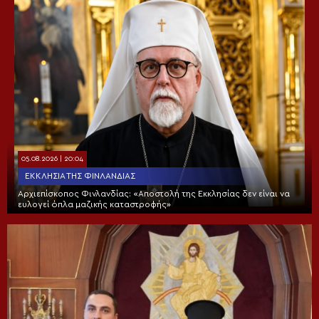
05.08.2026 | 20:04
ΕΚΚΛΗΣΊΑ ΤΗΣ ΦΙΝΛΑΝΔΊΑΣ
Αρχιεπίσκοπος Φινλανδίας: «Αποστολή της Εκκλησίας δεν είναι να
ευλογεί όπλα μαζικής καταστροφής»