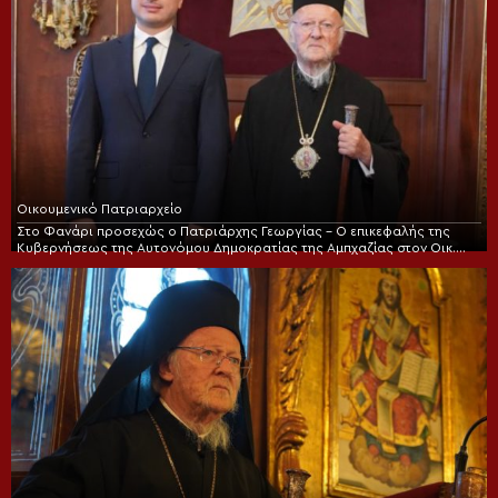
Οικουμενικό Πατριαρχείο
Στο Φανάρι προσεχώς ο Πατριάρχης Γεωργίας – Ο επικεφαλής της
Κυβερνήσεως της Αυτονόμου Δημοκρατίας της Αμπχαζίας στον Οικ.
Πατριάρχη