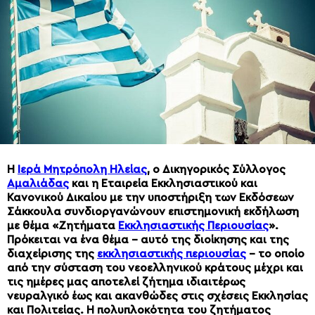
Η
Ιερά Μητρόπολη Ηλείας
, ο ∆ικηγορικός Σύλλογος
Αμαλιάδας
και η Εταιρεία Εκκλησιαστικού και
Κανονικού ∆ικαίου με την υποστήριξη των Εκδόσεων
Σάκκουλα συνδιοργανώνουν επιστημονική εκδήλωση
με θέμα «Ζητήματα
Εκκλησιαστικής Περιουσίας
».
Πρόκειται να ένα θέμα – αυτό της διοίκησης και της
διαχείρισης της
εκκλησιαστικής περιουσίας
– το οποίο
από την σύσταση του νεοελληνικού κράτους μέχρι και
τις ημέρες μας αποτελεί ζήτημα ιδιαιτέρως
νευραλγικό έως και ακανθώδες στις σχέσεις Εκκλησίας
και Πολιτείας. Η πολυπλοκότητα του ζητήματος