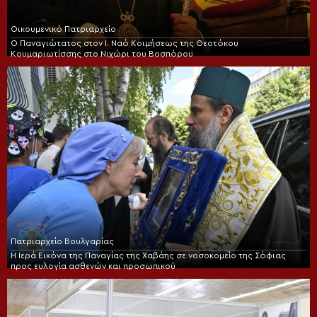
Οικουμενικό Πατριαρχείο
Ο Παναγιώτατος στον Ι. Ναό Κοιμήσεως της Θεοτόκου
Κουμαριωτίσσης στο Νιχώρι του Βοσπόρου
Πατριαρχείο Βουλγαρίας
Η Ιερά Εικόνα της Παναγίας της Χαβάης σε νοσοκομείο της Σόφιας
προς ευλογία ασθενών και προσωπικού