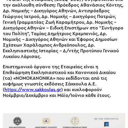
την ακόλουθη σύνθεση: Πρόεδρος Aθανάσιος Κόντης,
Δρ. Νομικής – Δικηγόρος Αθηνών, Aντιπρόεδρος
Γεώργιος Ιατρού, Δρ. Νομικής – Δικηγόρος Πατρών,
Γενική Γραμματέας Ζωή Καραμήτρου, Δρ. Νομικής –
Δικηγόρος Αθηνών – Ειδική Επιστήμων στο “Συνήγορο
τoυ Πολίτη”, Ταμίας Δημήτριος Κρεμπενιός, Δρ.
Νομικής – Δικηγόρος Αθηνών και Έφορος Δημοσίων
Σχέσεων Χαράλαμπος Ανδρεόπουλος, Δρ.
Εκκλησιαστικής Ιστορίας – Δ/ντής Προτύπου Γενικού
Λυκείου Λάρισας.
Επιστημονικό όργανο της Εταιρείας είναι η
Επιθεώρηση Εκκλησιαστικού και Κανονικού Δικαίου
(τα) «ΝΟΜΟΚΑΝΟΝΙΚΑ» που εκδίδονται από τις
ευφήμως γνωστές εκδόσεις Σάκκουλα Α.Ε.
(
https://www.sakkoulas.gr
) και κυκλοφορούν
Νοέμβριο/Δεκέμβριο και Μάϊο/Ιούνιο κάθε έτους.