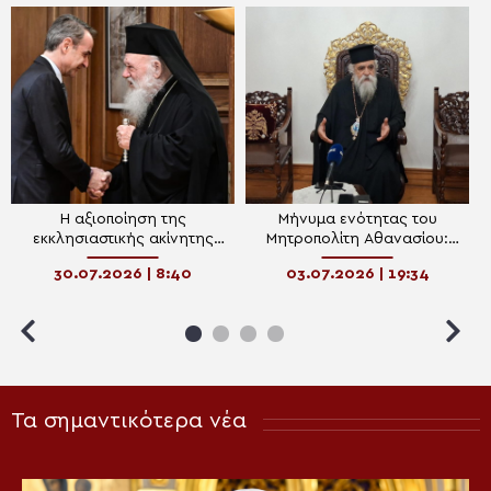
Η αξιοποίηση της
Μήνυμα ενότητας του
εκκλησιαστικής ακίνητης
Μητροπολίτη Αθανασίου:
περιουσίας στο “μενού” του
Κοινή συστράτευση για την
30.07.2026 | 8:40
03.07.2026 | 19:34
δείπνου Μητσοτάκη-
επιστροφή των
Αρχιεπισκόπου στον
Πανεπιστημιακών σχολών
Λυκαβηττό
στην Ηλεία
Τα σημαντικότερα νέα