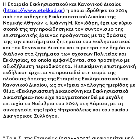
Η Εταιρεία Eκκλησιαστικού και Κανονικού Δικαίου
(
https://www.etekkad.gr
) η οποία ιδρύθηκε το 2014
από τον καθηγητή Εκκλησιαστικού Δικαίου της
Νομικής Αθηνών κ. Ιωάννη Μ. Κονιδάρη, έχει ως κύριο
σκοπό της την προώθηση και τον συντονισμό της
επιστημονικής έρευνας προάγοντας με τις δράσεις
της την επιστήμη στα ζητήματα του Εκκλησιαστικού
και του Κανονικού Δικαίου και ευρύτερα τον δημόσιο
διάλογο στα ζητήματα των σχέσεων Πολιτείας και
Εκκλησίας, τα οποία εμφανίζονται στο προσκήνιο με
αξιοζήλευτη περιοδικότητα. Η επικείμενη επιστημονική
εκδήλωση έρχεται να προστεθεί στη σειρά της
πλούσιας δράσης της Εταιρείας Εκκλησιαστικού και
Κανονικού Δικαίου, ως συνέχεια ανάλογης ημερίδας με
θέμα «Εκκλησιαστική Δικαιοσύνη και Εκκλησιαστικά
Δικαστήρια» που είχε πραγματοποιηθεί με μεγάλη
επιτυχία το Νοέμβριο του 2024 στη Λάρισα, με τη
συνεργασία της Ιεράς Μητροπόλεως και του οικείου
Δικηγορικού Συλλόγου.
* Το Δ.Σ. της Εταιρείας (2024-2027) συγκροτείται υπό