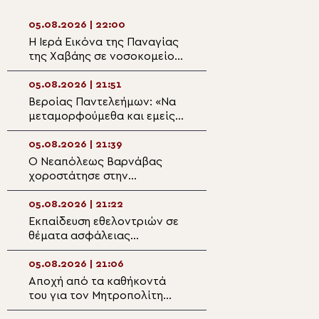
05.08.2026 | 22:00
05.08.2026 | 20:3
Η Ιερά Εικόνα της Παναγίας
Η Μεταμόρφωση 
της Χαβάης σε νοσοκομείο
Πρόσκληση σε π
της Σόφιας προς ευλογία
ανακαίνιση
ασθενών και προσωπικού
05.08.2026 | 21:51
05.08.2026 | 20:
Βεροίας Παντελεήμων: «Nα
Ζωντανά στην P
μεταμορφούμεθα και εμείς
TV η εορτή της
με τη χάρη Του»
Μεταμορφώσεως
Σωτήρος
05.08.2026 | 21:39
05.08.2026 | 20:
Ο Νεαπόλεως Βαρνάβας
Αρχιεπίσκοπος Φ
χοροστάτησε στην
«Αποστολή της 
Ακολουθία του Μεγάλου
δεν είναι να ευλ
Παρακλητικού Κανόνα στον
μαζικής καταστ
05.08.2026 | 21:22
05.08.2026 | 19:4
Ι.Ν. Τιμίου Σταυρού Διαλογής
Εκπαίδευση εθελοντριών σε
Εκδήλωση τιμής 
θέματα ασφάλειας
ευγνωμοσύνης τ
τροφίμων από την Ιερά
Μεσολογγίου προ
Μητρόπολη Νεαπόλεως
του Καλάμου
05.08.2026 | 21:06
05.08.2026 | 19:3
Αποχή από τα καθήκοντά
Ευχαριστήριο μή
του για τον Μητροπολίτη
Μητρόπολης Κα
Φλωρίνης λόγω λοίμωξης
για τη συνδρομή