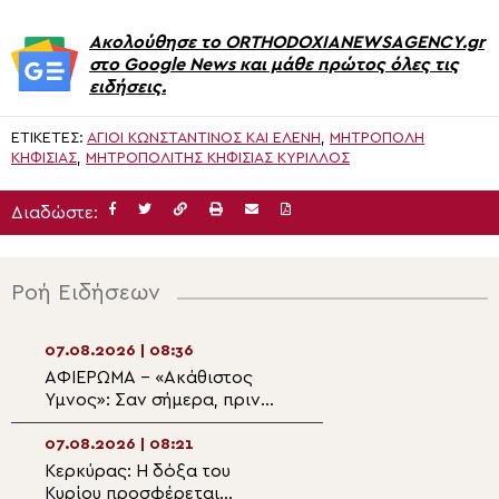
Ακολούθησε το ORTHODOXIANEWSAGENCY.gr
στο Google News και μάθε πρώτος όλες τις
ειδήσεις.
ΕΤΙΚΈΤΕΣ:
ΑΓΊΟΙ ΚΩΝΣΤΑΝΤΊΝΟΣ ΚΑΙ ΕΛΈΝΗ
,
ΜΗΤΡΟΠΟΛΗ
ΚΗΦΙΣΙΑΣ
,
ΜΗΤΡΟΠΟΛΊΤΗΣ ΚΗΦΙΣΊΑΣ ΚΎΡΙΛΛΟΣ
Διαδώστε:
Ροή Ειδήσεων
07.08.2026 | 08:36
07.08.2026 | 07:1
ΑΦΙΕΡΩΜΑ – «Ακάθιστος
Αρχιερατική Θεί
Ύμνος»: Σαν σήμερα, πριν
Λειτουργία στον
1400 χρόνια, η πρώτη
ιστορικό Ιερό Ν
ψαλμώδηση της θεοπρεπούς
Μεταμορφώσεως
07.08.2026 | 08:21
07.08.2026 | 07:
προσευχής της Εκκλησίας
Σωτήρος Πλάκα
Κερκύρας: Η δόξα του
Από την Αλεξάνδ
Κυρίου προσφέρεται
Ελλάδα: Πατριαρ