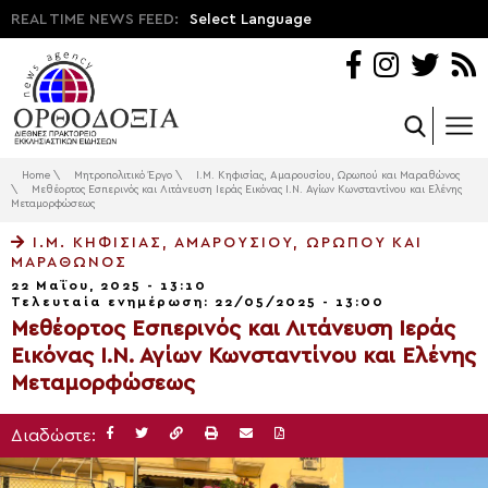
REAL TIME NEWS FEED:
Select Language
Home
\
Μητροπολιτικό Έργο
\
Ι.Μ. Κηφισίας, Αμαρουσίου, Ωρωπού και Μαραθώνος
\
Μεθέορτος Εσπερινός και Λιτάνευση Ιεράς Εικόνας Ι.Ν. Αγίων Κωνσταντίνου και Ελένης
Μεταμορφώσεως
Ι.Μ. ΚΗΦΙΣΊΑΣ, ΑΜΑΡΟΥΣΊΟΥ, ΩΡΩΠΟΎ ΚΑΙ
ΜΑΡΑΘΏΝΟΣ
22 Μαΐου, 2025 - 13:10
Τελευταία ενημέρωση: 22/05/2025 - 13:00
Μεθέορτος Εσπερινός και Λιτάνευση Ιεράς
Εικόνας Ι.Ν. Αγίων Κωνσταντίνου και Ελένης
Μεταμορφώσεως
Διαδώστε: