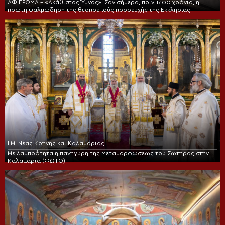
ΑΦΙΕΡΩΜΑ – «Ακάθιστος Ύμνος»: Σαν σήμερα, πριν 1400 χρόνια, η
πρώτη ψαλμώδηση της θεοπρεπούς προσευχής της Εκκλησίας
Ι.Μ. Νέας Κρήνης και Καλαμαριάς
Με λαμπρότητα η πανήγυρη της Μεταμορφώσεως του Σωτήρος στην
Καλαμαριά (ΦΩΤΟ)