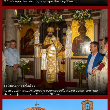
Ο Επιδαύρου Νικόδημος στην Ιερά Μονή Αγάθωνος
Εκκλησία της Ελλάδος
Αρχιερατική Θεία Λειτουργία στον εορτάζοντα ιστορικό Ιερό Ναό
Μεταμορφώσεως του Σωτήρος Πλάκας