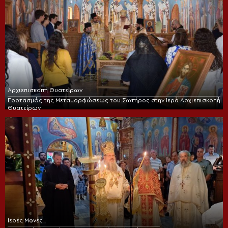
Αρχιεπισκοπή Θυατείρων
Εορτασμός της Μεταμορφώσεως του Σωτήρος στην Ιερά Αρχιεπισκοπή
Θυατείρων
Ιερές Μονές