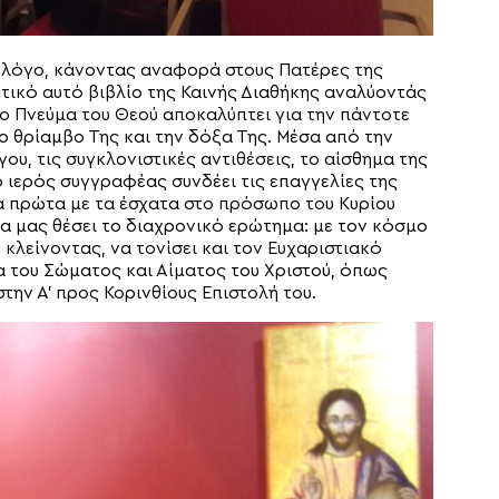
 λόγο, κάνοντας αναφορά στους Πατέρες της
τικό αυτό βιβλίο της Καινής Διαθήκης αναλύοντάς
το Πνεύμα του Θεού αποκαλύπτει για την πάντοτε
ο θρίαμβο Της και την δόξα Της. Μέσα από την
υ, τις συγκλονιστικές αντιθέσεις, το αίσθημα της
ο ιερός συγγραφέας συνδέει τις επαγγελίες της
τα πρώτα με τα έσχατα στο πρόσωπο του Κυρίου
α μας θέσει το διαχρονικό ερώτημα: με τον κόσμο
 κλείνοντας, να τονίσει και τον Ευχαριστιακό
α του Σώματος και Αίματος του Χριστού, όπως
την Α’ προς Κορινθίους Επιστολή του.