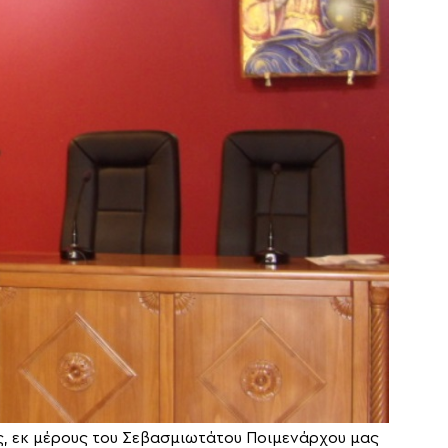
ς, εκ μέρους του Σεβασμιωτάτου Ποιμενάρχου μας