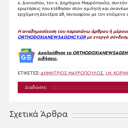
κ. Διονυσίου, τον κ. Δημήτριο Μαυρόπουλο, συντόν
ερωτήσεις που ετέθησαν στον ομιλητή και ανανέωσ
ερχόμενη Δευτέρα 28, Ιανουαρίου με τον επόμενο
H αναδημοσίευση του παραπάνω άρθρου ή μέρους 
ORTHODOXIANEWSAGENCY.GR
με ενεργό σύνδεσμ
Ακολούθησε το ORTHODOXIANEWSAGENCY.
ειδήσεις.
ΕΤΙΚΈΤΕΣ:
ΔΗΜΉΤΡΙΟΣ ΜΑΥΡΌΠΟΥΛΟΣ
,
Ι.Μ. ΚΟΡΊ
Διαδώστε:
Σχετικά Άρθρα