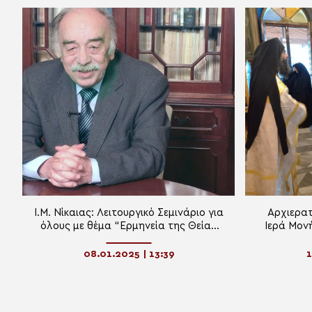
Ι.Μ. Νίκαιας: Λειτουργικό Σεμινάριο για
Αρχιερατ
όλους με θέμα “Ερμηνεία της Θείας
Ιερά Μον
Λειτουργίας”
Χιλιομοδί
Σεβ. Μ
08.01.2025 | 13:39
1