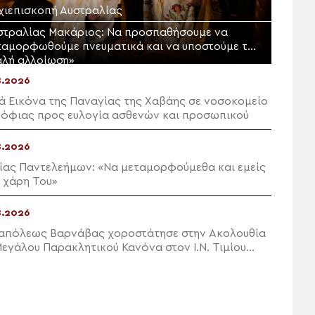
χιεπισκοπή Αυστραλίας
στραλίας Μακάριος: Να προσπαθήσουμε να
ταμορφωθούμε πνευματικά και να υποστούμε την
αλή αλλοίωση»
8.2026
ρά Εικόνα της Παναγίας της Χαβάης σε νοσοκομείο
Σόφιας προς ευλογία ασθενών και προσωπικού
8.2026
ίας Παντελεήμων: «Nα μεταμορφούμεθα και εμείς
η χάρη Του»
8.2026
απόλεως Βαρνάβας χοροστάτησε στην Ακολουθία
Μεγάλου Παρακλητικού Κανόνα στον Ι.Ν. Τιμίου
ρού Διαλογής