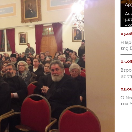
Αρ
Αυ
με
«κ
05.0
Η Ιε
της 
05.0
Βερο
με τ
05.0
Ο Νε
του 
Σταυ