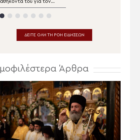
αθήκοντά του για τον
της Μητρόπολης
ητροπολίτη Φλωρίνης
Καλαβρύτων για τη
όγω λοίμωξης του
συνδρομή στη
ναπνευστικού
λειτουργία των
κατασκηνώσεων «Το
Όραμα»
ΔΕΙΤΕ ΟΛΗ ΤΗ ΡΟΗ ΕΙΔΗΣΕΩΝ
μοφιλέστερα Άρθρα