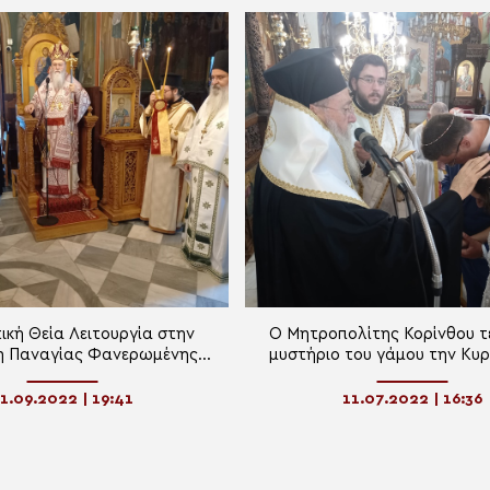
ική Θεία Λειτουργία στην
O Mητροπολίτης Κορίνθου τ
ή Παναγίας Φανερωμένης
μυστήριο του γάμου την Κυρ
ου και Μνημόσυνο από τον
Ζευγολατειό
ητροπολίτη κ. Διονύσιο
1.09.2022 | 19:41
11.07.2022 | 16:36