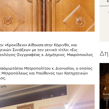
Ναό Κοιμήσεως της
κ
Θεοτόκου
Μ
Κουμαριωτίσσης στο
λ
Νιχώρι του Βοσπόρου
α
ην «Κροκίδειο» Αίθουσα στην Κόρινθο, και
κών Συνάξεων με τον γενικό τίτλο: «Εις
Δη
 Θεολόγος-Συγγραφέας κ. Δημήτριος Μαυρόπουλος
ασμιωτάτου Μητροπολίτου κ. Διονυσίου, ο οποίος
άς Μητροπόλεως και Υπεύθυνος των Κατηχητικών
ος.