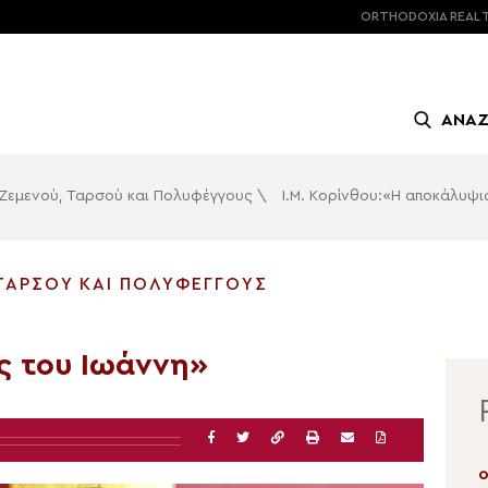
ORTHODOXIA
REAL 
ΑΝΑ
, Ζεμενού, Ταρσού και Πολυφέγγους
\
Ι.Μ. Κορίνθου:«Η αποκάλυψι
 ΤΑΡΣΟΎ ΚΑΙ ΠΟΛΥΦΈΓΓΟΥΣ
ς του Ιωάννη»
05.08.2026 | 13:02
0