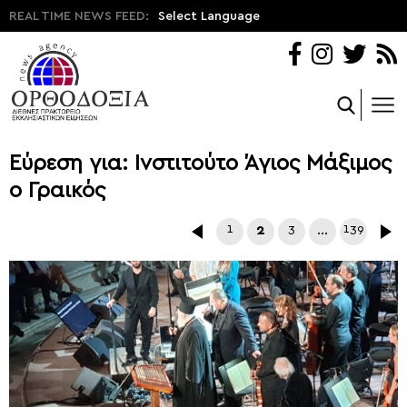
REAL TIME NEWS FEED:
Select Language
Εύρεση για: Ινστιτούτο Άγιος Μάξιμος
ο Γραικός
1
2
3
…
139