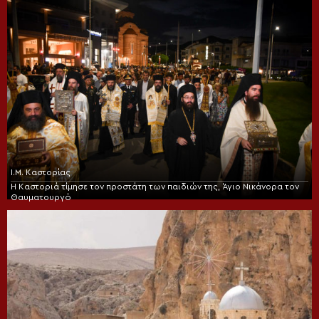
Ι.Μ. Καστορίας
Η Καστοριά τίμησε τον προστάτη των παιδιών της, Άγιο Νικάνορα τον
Θαυματουργό