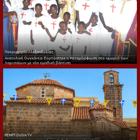
Πατριαρχείο Αλεξανδρείας
Ανατολική Ουγκάντα: Εορτάστηκε η Μεταμόρφωση στο «χωριό των
Λαρισαίων» με νέα ομαδική βάπτιση
PEMPTOUSIA TV