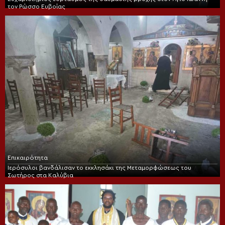
τον Ρώσσο Ευβοίας
Επικαιρότητα
Ιερόσυλοι βανδάλισαν το εκκλησάκι της Μεταμορφώσεως του
Σωτήρος στα Καλύβια