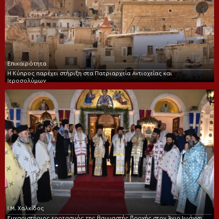
Επικαιρότητα
Η Κύπρος παρέχει στήριξη στα Πατριαρχεία Αντιοχείας και
Ιεροσολύμων
Ι.Μ. Χαλκίδος
Ευχαριστήριος εορτασμός της θαυμαστής βροχής στον Άγιο Ιωάννη