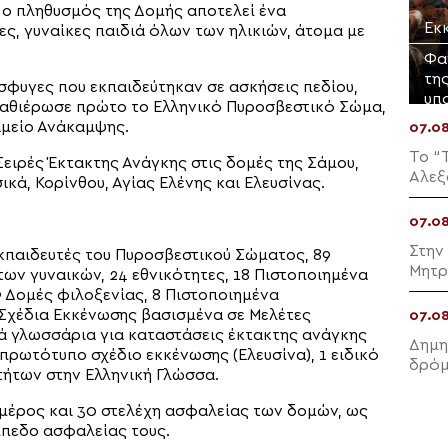
 ο πληθυσμός της Δομής αποτελεί ένα
Εκ
ς, γυναίκες παιδιά όλων των ηλικιών, άτομα με
Φα
τη
φυγες που εκπαιδεύτηκαν σε ασκήσεις πεδίου,
υπ
αθιέρωσε πρώτο το Ελληνικό Πυροσβεστικό Σώμα,
αμείο Ανάκαμψης.
07.0
Το “
Σειρές Έκτακτης Ανάγκης στις δομές της Σάμου,
Αλεξ
κά, Κορίνθου, Αγίας Ελένης και Ελευσίνας.
07.0
Στην
Εκπαιδευτές του Πυροσβεστικού Σώματος, 89
Μητρ
ων γυναικών, 24 εθνικότητες, 18 Πιστοποιημένα
Δομές φιλοξενίας, 8 Πιστοποιημένα
 Σχέδια Εκκένωσης βασισμένα σε Μελέτες
07.0
ά γλωσσάρια για καταστάσεις έκτακτης ανάγκης
Δημη
1 πρωτότυπο σχέδιο εκκένωσης (Ελευσίνα), 1 ειδικό
δρόμ
οτήτων στην Ελληνική Γλώσσα.
 μέρος και 30 στελέχη ασφαλείας των δομών, ως
πίπεδο ασφαλείας τους.