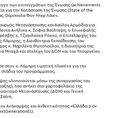
λογο των επιτευγμάτων της Ένωσης (achievements
ία για την Κατάσταση της Ένωσης (State of the
ας Ούρσουλα Φον Ντερ Λάιεν.
ουργός Μετανάστευσης και Ασύλου Αρμόδια για
δευτα Ανήλικα κ. Σοφία Βούλτεψη, ο Επικεφαλής
ρέσβης κ. Τζιανλούκα Ρόκκο, ο Επιτελάρχης του
 Λάμπρης, η Διευθύντρια Εκπαίδευσης του
ος κ. Μαριλένα Φωτοπούλου, η διοικήτρια της
να Μπαχά και στελέχη του ΔΟΜ και του Υπουργείου
ε στον κ. Λάμπρη τιμητική πλακέτα για την
α στάδια του προγράμματος.
ψης υλοποιούνται μέσω της συνεργασίας του
ταξης), που ανήκει στο χαρτοφυλάκιο της
ργανισμό Μετανάστευσης (ΔΟΜ) και Γενική
Σαΐνη.
δίου Ανάκαμψης και Ανθεκτικότητας «Ελλάδα 2.0»
extGenerationEU.