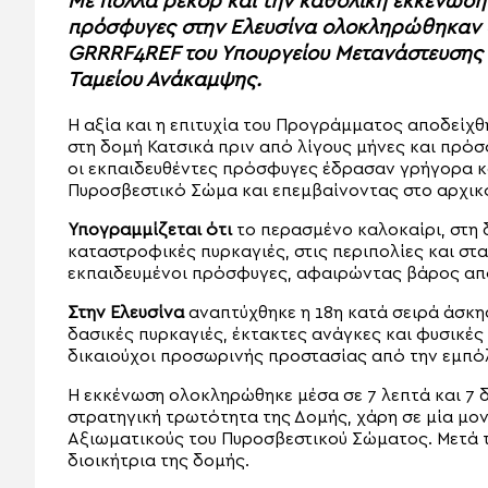
Με πολλά ρεκόρ και την καθολική εκκένωση
πρόσφυγες στην Ελευσίνα ολοκληρώθηκαν ο
GRRRF4REF του Υπουργείου Μετανάστευσης κα
Ταμείου Ανάκαμψης.
Η αξία και η επιτυχία του Προγράμματος αποδείχθ
στη δομή Κατσικά πριν από λίγους μήνες και πρόσ
οι εκπαιδευθέντες πρόσφυγες έδρασαν γρήγορα κ
Πυροσβεστικό Σώμα και επεμβαίνοντας στο αρχικό
Υπογραμμίζεται ότι
το περασμένο καλοκαίρι, στη 
καταστροφικές πυρκαγιές, στις περιπολίες και στα
εκπαιδευμένοι πρόσφυγες, αφαιρώντας βάρος απ
Στην Ελευσίνα
αναπτύχθηκε η 18η κατά σειρά άσκ
δασικές πυρκαγιές, έκτακτες ανάγκες και φυσικέ
δικαιούχοι προσωρινής προστασίας από την εμπό
Η εκκένωση ολοκληρώθηκε μέσα σε 7 λεπτά και 7 
στρατηγική τρωτότητα της Δομής, χάρη σε μία μο
Αξιωματικούς του Πυροσβεστικού Σώματος. Μετά τ
διοικήτρια της δομής.