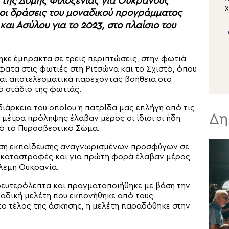
 της Δομής Φιλοξενίας για Ουκρανούς
Μεταμορφώσεως του
Χ
ι δράσεις του μοναδικού προγράμματος
Σωτήρος στα Άνω
α
ι Ασύλου για το 2023, στο πλαίσιο του
Μάμμουλα Ευβοίας
Β
ηκε έμπρακτα σε τρεις περιπτώσεις, στην φωτιά
φατα στις φωτιές στη Ριτσώνα και το Σχιστό, όπου
αι αποτελεσματικά παρέχοντας βοήθεια στο
 στάδιο της φωτιάς.
διάρκεια του οποίου η πατρίδα μας επλήγη από τις
Δη
 μέτρα πρόληψης έλαβαν μέρος οι ίδιοι οι ήδη
ό το Πυροσβεστικό Σώμα.
ηση εκπαίδευσης αναγνωρισμένων προσφύγων σε
ς καταστροφές και για πρώτη φορά έλαβαν μέρος
λεμη Ουκρανία.
δευτερόλεπτα και πραγματοποιήθηκε με βάση την
ναδική μελέτη που εκπονήθηκε από τους
ο τέλος της άσκησης, η μελέτη παραδόθηκε στην