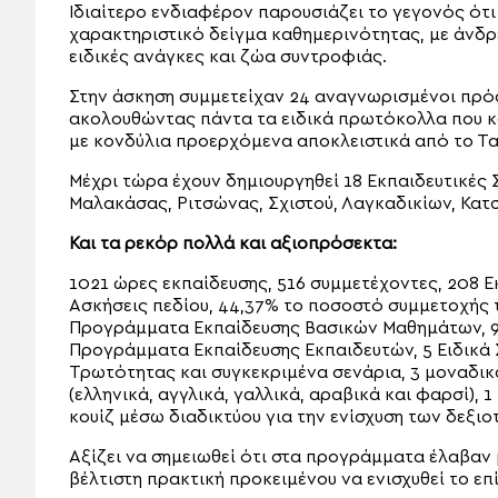
Ιδιαίτερο ενδιαφέρον παρουσιάζει το γεγονός ότι
χαρακτηριστικό δείγμα καθημερινότητας, με άνδρε
ειδικές ανάγκες και ζώα συντροφιάς.
Στην άσκηση συμμετείχαν 24 αναγνωρισμένοι πρόσ
ακολουθώντας πάντα τα ειδικά πρωτόκολλα που κ
με κονδύλια προερχόμενα αποκλειστικά από το Τ
Μέχρι τώρα έχουν δημιουργηθεί 18 Εκπαιδευτικές 
Μαλακάσας, Ριτσώνας, Σχιστού, Λαγκαδικίων, Κατσι
Και τα ρεκόρ πολλά και αξιοπρόσεκτα:
1021 ώρες εκπαίδευσης, 516 συμμετέχοντες, 208 
Ασκήσεις πεδίου, 44,37% το ποσοστό συμμετοχής τ
Προγράμματα Εκπαίδευσης Βασικών Μαθημάτων, 9 
Προγράμματα Εκπαίδευσης Εκπαιδευτών, 5 Ειδικά
Τρωτότητας και συγκεκριμένα σενάρια, 3 μοναδικ
(ελληνικά, αγγλικά, γαλλικά, αραβικά και φαρσί), 
κουίζ μέσω διαδικτύου για την ενίσχυση των δεξι
Αξίζει να σημειωθεί ότι στα προγράμματα έλαβαν
βέλτιστη πρακτική προκειμένου να ενισχυθεί το ε