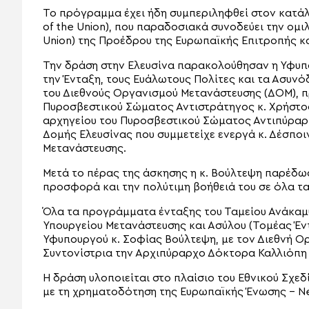
Το πρόγραμμα έχει ήδη συμπεριληφθεί στον κατά
of the Union), που παραδοσιακά συνοδεύει την ομιλ
Union) της Προέδρου της Ευρωπαϊκής Επιτροπής κ
Την δράση στην Ελευσίνα παρακολούθησαν η Υφυπ
την Ένταξη, τους Ευάλωτους Πολίτες και τα Ασυνό
του Διεθνούς Οργανισμού Μετανάστευσης (ΔΟΜ), π
Πυροσβεστικού Σώματος Αντιστράτηγος κ. Χρήστος
αρχηγείου του Πυροσβεστικού Σώματος Αντιπύραρχ
Δομής Ελευσίνας που συμμετείχε ενεργά κ. Δέσποι
Μετανάστευσης.
Μετά το πέρας της άσκησης η κ. Βούλτεψη παρέδωσ
προσφορά και την πολύτιμη βοήθειά του σε όλα τ
Όλα τα προγράμματα ένταξης του Ταμείου Ανάκαμ
Υπουργείου Μετανάστευσης και Ασύλου (Τομέας Έν
Υφυπουργού κ. Σοφίας Βούλτεψη, με τον Διεθνή Ο
Συντονίστρια την Αρχιπύραρχο Δόκτορα Καλλιόπη 
Η δράση υλοποιείται στο πλαίσιο του Εθνικού Σχε
με τη χρηματοδότηση της Ευρωπαϊκής Ένωσης – N