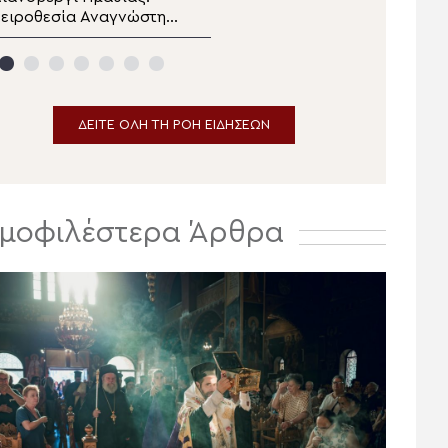
ειροθεσία Αναγνώστη
Χρυσόστομος: “Με τα
πό τον Μητροπολίτη
ρούβλια τους οι
εροίας
σχισματικοί Ρώσοι
πυροβολούν τις ψυχές
των Αφρικανών”
ΔΕΙΤΕ ΟΛΗ ΤΗ ΡΟΗ ΕΙΔΗΣΕΩΝ
μοφιλέστερα Άρθρα