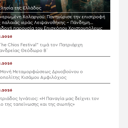
κλησία της Ελλάδος
νερωμένη Χολαργού: Πανηγύρισε την επιστροφή
ς παλαιάς ιεράς Λειψανοθήκης – Πάνδημη
οδοχή παρουσία του Επισκόπου Χριστουπόλεως
8.2026
The Chios Festival” τιμά τον Πατριάρχη
ανδρείας Θεόδωρο Β΄
8.2026
 Μονή Μεταμορφώσεως Δρυοβούνου ο
οπολίτης Κισάμου Αμφιλόχιος
8.2026
τριάδος Ιγνάτιος: «Η Παναγία μας δείχνει τον
ο της ταπείνωσης και της σιωπής»