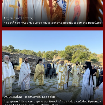
Αρχιεπισκοπή Κρήτης
Η εορτή του Αγίου Μύρωνος και χειροτονία Πρεσβυτέρου στο Ηράκλειο
Ι.Μ. Φλωρίνης, Πρεσπών και Εορδαίας
Αρχιερατική Θεία Λειτουργία στη Βασιλική του Αγίου Αχιλλίου Πρεσπών