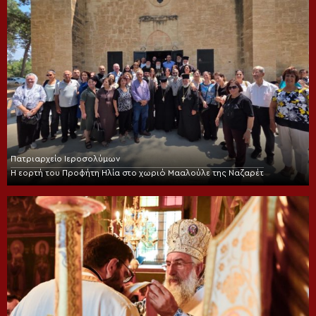
Πατριαρχείο Ιεροσολύμων
Η εορτή του Προφήτη Ηλία στο χωριό Μααλούλε της Ναζαρέτ