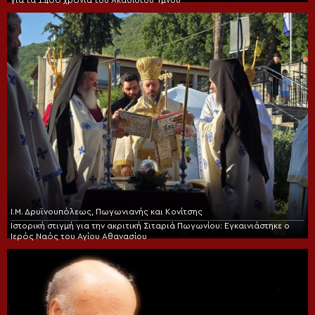
για τα 1.400 χρόνια του Ακαθίστου Ύμνου
Ι.Μ. Δρυϊνουπόλεως, Πωγωνιανής και Κονίτσης
Ιστορική στιγμή για την ακριτική Σιταριά Πωγωνίου: Εγκαινιάστηκε ο
Ιερός Ναός του Αγίου Αθανασίου