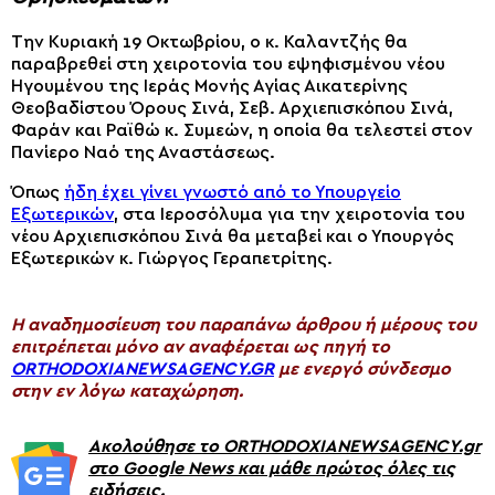
Την Κυριακή 19 Οκτωβρίου, ο κ. Καλαντζής θα
παραβρεθεί στη χειροτονία του εψηφισμένου νέου
Ηγουμένου της Ιεράς Μονής Αγίας Αικατερίνης
Θεοβαδίστου Όρους Σινά, Σεβ. Αρχιεπισκόπου Σινά,
Φαράν και Ραϊθώ κ. Συμεών, η οποία θα τελεστεί στον
Πανίερο Ναό της Αναστάσεως.
Όπως
ήδη έχει γίνει γνωστό από το Υπουργείο
Εξωτερικών
, στα Ιεροσόλυμα για την χειροτονία του
νέου Αρχιεπισκόπου Σινά θα μεταβεί και ο Υπουργός
Εξωτερικών κ. Γιώργος Γεραπετρίτης.
H αναδημοσίευση του παραπάνω άρθρου ή μέρους του
επιτρέπεται μόνο αν αναφέρεται ως πηγή το
ORTHODOXIANEWSAGENCY.GR
με ενεργό σύνδεσμο
στην εν λόγω καταχώρηση.
Ακολούθησε το ORTHODOXIANEWSAGENCY.gr
στο Google News και μάθε πρώτος όλες τις
ειδήσεις.