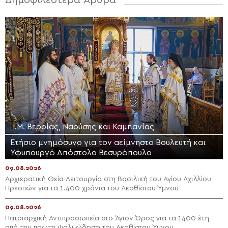
Ι.Μ. Βεροίας, Ναούσης και Καμπανίας
Ετήσιο μνημόσυνο για τον αείμνηστο Bουλευτή και
Υφυπουργό Απόστολο Βεσυρόπουλο
09.08.2026
Αρχιερατική Θεία Λειτουργία στη Βασιλική του Αγίου Αχιλλίου
Πρεσπών για τα 1.400 χρόνια του Ακαθίστου Ύμνου
09.08.2026
Πατριαρχική Αντιπροσωπεία στο Άγιον Όρος για τα 1400 έτη
από την πρώτη ψαλμώδηση του Ακαθίστου Ύμνου