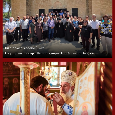
Πατριαρχείο Ιεροσολύμων
Η εορτή του Προφήτη Ηλία στο χωριό Μααλούλε της Ναζαρέτ