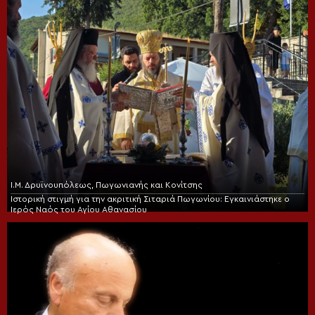
Ι.Μ. Δρυϊνουπόλεως, Πωγωνιανής και Κονίτσης
Ιστορική στιγμή για την ακριτική Σιταριά Πωγωνίου: Εγκαινιάστηκε ο
Ιερός Ναός του Αγίου Αθανασίου