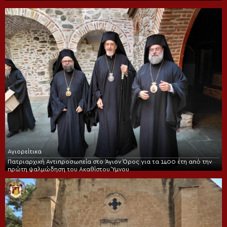
Αγιορείτικα
Πατριαρχική Αντιπροσωπεία στο Άγιον Όρος για τα 1400 έτη από την
πρώτη ψαλμώδηση του Ακαθίστου Ύμνου