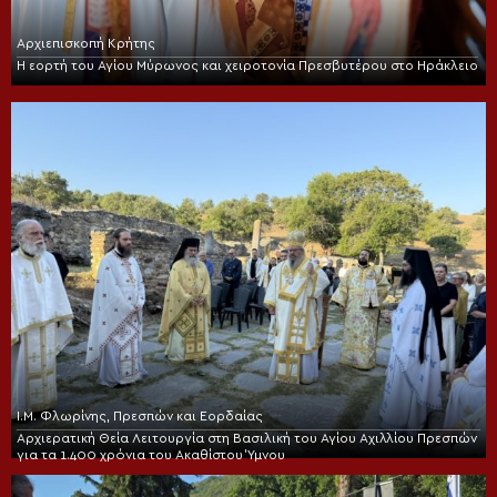
Αρχιεπισκοπή Κρήτης
Η εορτή του Αγίου Μύρωνος και χειροτονία Πρεσβυτέρου στο Ηράκλειο
Ι.Μ. Φλωρίνης, Πρεσπών και Εορδαίας
Αρχιερατική Θεία Λειτουργία στη Βασιλική του Αγίου Αχιλλίου Πρεσπών
για τα 1.400 χρόνια του Ακαθίστου Ύμνου