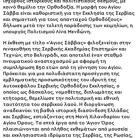
ισχυρούς ιστορικούς και πολιτιστικούς δεσμούς, με
κοινό θεμέλιο την Ορθοδοξία. Η μορφή του Αγίου
Σάββα είναι καθοριστική για την Εκκλησία της Σερβίας
και σημαντική για τους απανταχού Ορθοδόξους»
δήλωσε μετά την τελετή παράδοσης των κειμηλίων, η
υπουργός Πολιτισμού Λίνα Μενδώνη.
Η έκθεση με τίτλο «’Αγιος Σάββας» φιλοξενείται στην
πινακοθήκη της Σερβικής Ακαδημίας Επιστημών και
Τεχνών, στο Βελιγράδι, και αποτελεί έναν σταθμό
πνευματικού αναστοχασμού με αφορμή τη
συμπλήρωση 850 ετών από τη γέννηση του Αγίου.
Πρόκειται για μια πολυδιάστατη προσέγγιση της
εμβληματικής προσωπικότητας του ιδρυτή της
Αυτοκεφάλου Σερβικής Ορθοδόξου Εκκλησίας, ο
οποίος ως δάσκαλος, νομοθέτης, διπλωμάτης και
κτήτορας, θεμελίωσε την πολιτισμική και εθνική
ταυτότητα του σερβικού λαού. Η διοργάνωση
αναδεικνύει τη βαθιά ιστορική διασύνδεση Ελλάδας
και Σερβίας, εστιάζοντας στη Μονή Χιλανδαρίου του
Αγίου Όρους. Τα επτά έργα από το ‘Αγιον Όρος
πλαισιώνονται από πλήθος εκθεμάτων από μουσεία
και εκκλησιαστικά ιδρύματα της Σερβίας, της Ρωσίας,