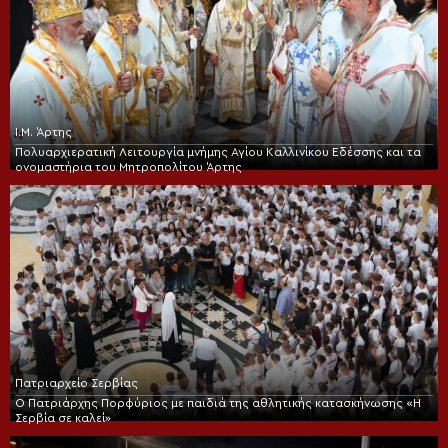
Ι.Μ. Άρτης
Πολυαρχιερατική Λειτουργία μνήμης Αγίου Καλλινίκου Εδέσσης και τα
ονομαστήρια του Μητροπολίτου Άρτης
Πατριαρχείο Σερβίας
Ο Πατριάρχης Πορφύριος με παιδιά της αθλητικής κατασκήνωσης «Η
Σερβία σε καλεί»