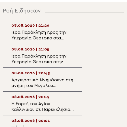
Ροή Ειδήσεων
08.08.2026 | 21:26
08.08.2026 | 19:2
Ιερά Παράκληση προς την
Ο Μητροπολίτης
Υπεραγία Θεοτόκο στα
στον Ιερό Ναό Α
Φαβριανά Μονοφατσίου
Φανουρίου στον 
Κατσαρού
08.08.2026 | 21:05
08.08.2026 | 19:1
Ιερά Παράκληση προς την
Αυτοψία της Λ. 
Υπεραγία Θεοτόκο στην
Αιγόσθενα για τι
Πολυθέα Πεδιάδος
επιπτώσεις της 
08.08.2026 | 20:43
08.08.2026 | 18:5
Αρχιερατικό Μνημόσυνο στη
Ο Αιτωλίας Δαμ
μνήμη του Μεγάλου
στον Αργυρό Πηγ
Ευεργέτου των Κυθήρων
Θέρμου
Νικολάου Τριφύλλη
08.08.2026 | 20:19
08.08.2026 | 18:3
Η Εορτή του Αγίου
5η Αυγουστιάτικ
Καλλινίκου σε Παρεκκλήσιο
Παράκληση στην
της Καστοριάς
Ευξεινούπολη
08.08.2026 | 20:01
08.08.2026 | 18:1