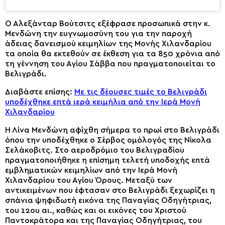
Ο Αλεξάνταρ Βούτσιτς εξέφρασε προσωπικά στην κ.
Μενδώνη την ευγνωμοσύνη του για την παροχή
άδειας δανεισμού κειμηλίων της Μονής Χιλανδαρίου
τα οποία θα εκτεθούν σε έκθεση για τα 850 χρόνια από
τη γέννηση του Αγίου Σάββα που πραγματοποιείται το
Βελιγράδι.
Διαβάστε επίσης:
Με τις δέουσες τιμές το Βελιγράδι
υποδέχθηκε επτά ιερά κειμήλια από την Ιερά Μονή
Χιλανδαρίου
Η Λίνα Μενδώνη αφίχθη σήμερα το πρωί στο Βελιγράδι
όπου την υποδέχθηκε ο Σέρβος ομόλογός της Νίκολα
Σελάκοβιτς. Στο αεροδρόμιο του Βελιγραδίου
πραγματοποιήθηκε η επίσημη τελετή υποδοχής επτά
εμβληματικών κειμηλίων από την Ιερά Μονή
Χιλανδαρίου του Αγίου Όρους. Μεταξύ των
αντικειμένων που έφτασαν στο Βελιγράδι ξεχωρίζει η
σπάνια ψηφιδωτή εικόνα της Παναγίας Οδηγήτριας,
του 12ου αι., καθώς και οι εικόνες του Χριστού
Παντοκράτορα και της Παναγίας Οδηγήτριας, του