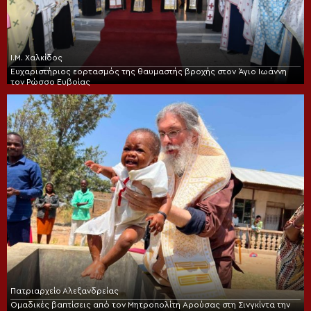
Ι.Μ. Χαλκίδος
Ευχαριστήριος εορτασμός της θαυμαστής βροχής στον Άγιο Ιωάννη
τον Ρώσσο Ευβοίας
Πατριαρχείο Αλεξανδρείας
Ομαδικές βαπτίσεις από τον Μητροπολίτη Αρούσας στη Σινγκίντα την