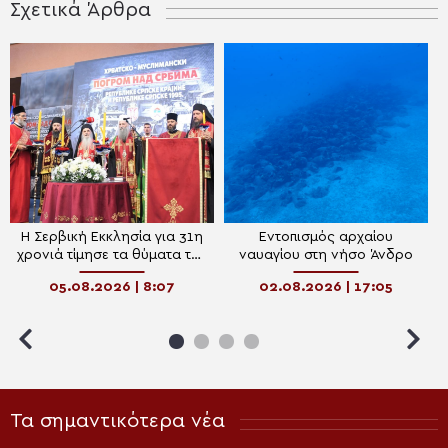
Σχετικά Άρθρα
Η Σερβική Εκκλησία για 31η
Εντοπισμός αρχαίου
χρονιά τίμησε τα θύματα της
ναυαγίου στη νήσο Άνδρο
“Καταιγίδας” – Το μήνυμα
05.08.2026 | 8:07
02.08.2026 | 17:05
ειρήνης, σεβασμού και
μνήμης του Πατριάρχη
Πορφύριου
Τα σημαντικότερα νέα