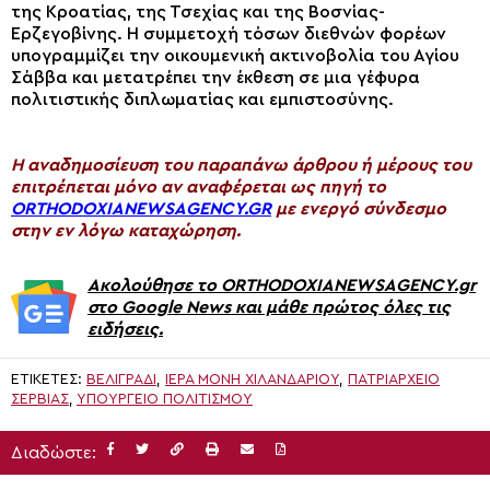
της Κροατίας, της Τσεχίας και της Βοσνίας-
Ερζεγοβίνης. Η συμμετοχή τόσων διεθνών φορέων
υπογραμμίζει την οικουμενική ακτινοβολία του Αγίου
Σάββα και μετατρέπει την έκθεση σε μια γέφυρα
πολιτιστικής διπλωματίας και εμπιστοσύνης.
H αναδημοσίευση του παραπάνω άρθρου ή μέρους του
επιτρέπεται μόνο αν αναφέρεται ως πηγή το
ORTHODOXIANEWSAGENCY.GR
με ενεργό σύνδεσμο
στην εν λόγω καταχώρηση.
Ακολούθησε το ORTHODOXIANEWSAGENCY.gr
στο Google News και μάθε πρώτος όλες τις
ειδήσεις.
ΕΤΙΚΈΤΕΣ:
ΒΕΛΙΓΡΆΔΙ
,
ΙΕΡΑ ΜΟΝΗ ΧΙΛΑΝΔΑΡΙΟΥ
,
ΠΑΤΡΙΑΡΧΕΊΟ
ΣΕΡΒΊΑΣ
,
ΥΠΟΥΡΓΕΊΟ ΠΟΛΙΤΙΣΜΟΎ
Διαδώστε: