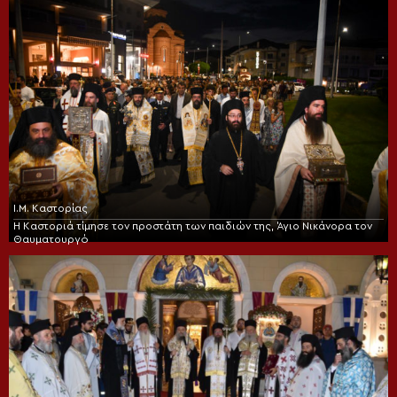
Ι.Μ. Καστορίας
Η Καστοριά τίμησε τον προστάτη των παιδιών της, Άγιο Νικάνορα τον
Θαυματουργό