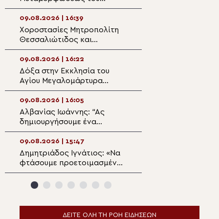
Σωτήρος στην Κάλυμνο
στο Άγιο Όρος α
Κιλκισίου Βαθολ
09.08.2026 | 16:39
09.08.2026 | 14:5
Χοροστασίες Μητροπολίτη
Κυριακη Ι Ματθα
Θεσσαλιώτιδος και
Άγιο Γεώργιο Οί
Φαναριοφερσάλων
09.08.2026 | 16:22
09.08.2026 | 14:3
Δόξα στην Εκκλησία του
Άγιος Απόστολο
Αγίου Μεγαλομάρτυρα
Ο αντικαταστάτη
Παντελεήμονα στο Μίριεβο
προδότη μαθητή
09.08.2026 | 16:05
09.08.2026 | 14:2
Αλβανίας Ιωάννης: “Ας
Διδαχές από το
δημιουργήσουμε ένα
«Το πρόσωπο τη
πνευματικό περιβάλλον στην
Παναγίας»
οικογένεια για να μην
09.08.2026 | 15:47
09.08.2026 | 14:0
μολυνθούν τα παιδιά μας”
Δημητριάδος Ιγνάτιος: «Να
Η εορτή του Αγίο
φτάσουμε προετοιμασμένοι
Παντελεήμονος 
στο Πάσχα του καλοκαιριού»
Πατριαρχείο Ιε
ΔΕΙΤΕ ΟΛΗ ΤΗ ΡΟΗ ΕΙΔΗΣΕΩΝ