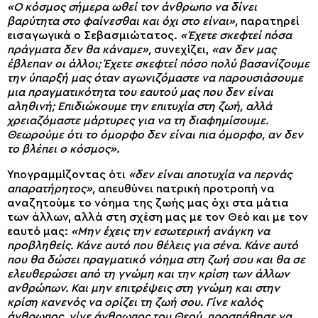
«Ο κόσμος σήμερα ωθεί τον άνθρωπο να δίνει
βαρύτητα στο φαίνεσθαι και όχι στο είναι»,
παρατηρεί
εισαγωγικά ο Σεβασμιώτατος.
«Έχετε σκεφτεί πόσα
πράγματα δεν θα κάναμε»,
συνεχίζει,
«αν δεν μας
έβλεπαν οι άλλοι; Έχετε σκεφτεί πόσο πολύ βασανίζουμε
την ύπαρξή μας όταν αγωνιζόμαστε να παρουσιάσουμε
μια πραγματικότητα του εαυτού μας που δεν είναι
αληθινή; Επιδιώκουμε την επιτυχία στη ζωή, αλλά
χρειαζόμαστε μάρτυρες για να τη διαφημίσουμε.
Θεωρούμε ότι το όμορφο δεν είναι πια όμορφο, αν δεν
το βλέπει ο κόσμος».
Υπογραμμίζοντας ότι
«δεν είναι αποτυχία να περνάς
απαρατήρητος»,
απευθύνει πατρική προτροπή να
αναζητούμε το νόημα της ζωής μας όχι στα μάτια
των άλλων, αλλά στη σχέση μας με τον Θεό και με τον
εαυτό μας:
«Μην έχεις την εσωτερική ανάγκη να
προβληθείς. Κάνε αυτό που θέλεις για σένα. Κάνε αυτό
που θα δώσει πραγματικό νόημα στη ζωή σου και θα σε
ελευθερώσει από τη γνώμη και την κρίση των άλλων
ανθρώπων. Και μην επιτρέψεις στη γνώμη και στην
κρίση κανενός να ορίζει τη ζωή σου. Γίνε καλός
άνθρωπος, γίνε άνθρωπος του Θεού, προσπάθησε να