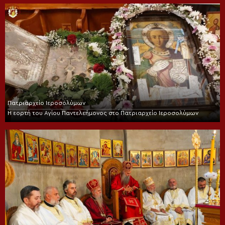
Πατριαρχείο Ιεροσολύμων
Η εορτή του Αγίου Παντελεήμονος στο Πατριαρχείο Ιεροσολύμων