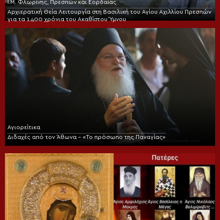
Ι.Μ. Φλωρίνης, Πρεσπών και Εορδαίας
Αρχιερατική Θεία Λειτουργία στη Βασιλική του Αγίου Αχιλλίου Πρεσπών
για τα 1.400 χρόνια του Ακαθίστου Ύμνου
Αγιορείτικα
Διδαχές από τον Άθωνα – «Το πρόσωπο της Παναγίας»