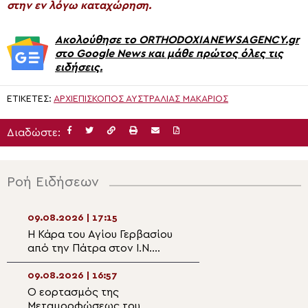
στην εν λόγω καταχώρηση.
Ακολούθησε το ORTHODOXIANEWSAGENCY.gr
στο Google News και μάθε πρώτος όλες τις
ειδήσεις.
ΕΤΙΚΈΤΕΣ:
ΑΡΧΙΕΠΊΣΚΟΠΟΣ ΑΥΣΤΡΑΛΊΑΣ ΜΑΚΆΡΙΟΣ
Διαδώστε:
Ροή Ειδήσεων
09.08.2026 | 17:15
09.08.2026 | 15:3
Η Κάρα του Αγίου Γερβασίου
Πολυαρχιερατικ
από την Πάτρα στον Ι.Ν.
μνημόσυνο του 
Αγίου Ανδρέου Σκάλας –
Χρυσοστόμου Στ
Ωρωπού
Άνω Τούμπα
09.08.2026 | 16:57
09.08.2026 | 15:1
Ο εορτασμός της
Ιερά Αγρυπνία σ
Μεταμορφώσεως του
της Σκήτης της 