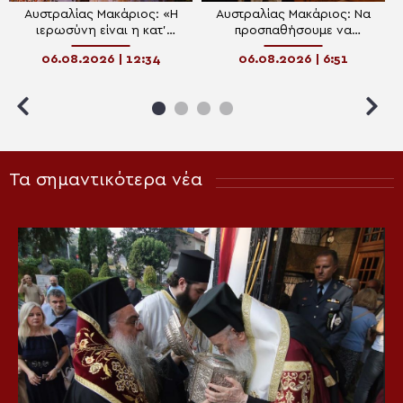
Αυστραλίας Μακάριος: «Η
Αυστραλίας Μακάριος: Να
ιερωσύνη είναι η κατ’
προσπαθήσουμε να
εξοχήν μεταμορφωτική
μεταμορφωθούμε
06.08.2026 | 12:34
06.08.2026 | 6:51
δύναμη μέσα σε έναν κόσμο
πνευματικά και να υποστούμε
που παραπαίει πνευματικά»
την «καλή αλλοίωση»
Τα σημαντικότερα νέα