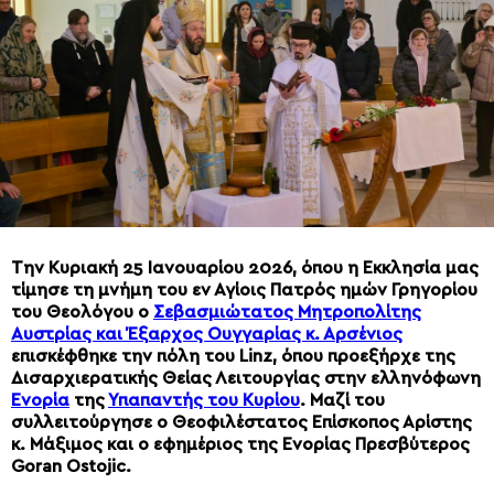
Την Κυριακή 25 Ιανουαρίου 2026, όπου η Εκκλησία μας
τίμησε τη μνήμη του εν Αγίοις Πατρός ημών Γρηγορίου
του Θεολόγου ο
Σεβασμιώτατος Μητροπολίτης
Αυστρίας και Έξαρχος Ουγγαρίας κ. Αρσένιος
επισκέφθηκε την πόλη του Linz, όπου προεξήρχε της
Δισαρχιερατικής Θείας Λειτουργίας στην ελληνόφωνη
Ενορία
της
Υπαπαντής του Κυρίου
. Μαζί του
συλλειτούργησε ο Θεοφιλέστατος Επίσκοπος Αρίστης
κ. Μάξιμος και ο εφημέριος της Ενορίας Πρεσβύτερος
Goran Ostojic.