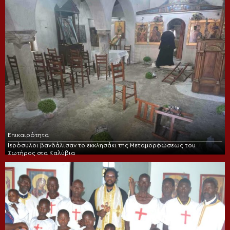
Επικαιρότητα
Ιερόσυλοι βανδάλισαν το εκκλησάκι της Μεταμορφώσεως του
Σωτήρος στα Καλύβια