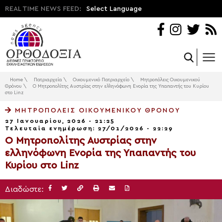
REAL TIME NEWS FEED:
Select Language
Home
\
Πατριαρχεία
\
Οικουμενικό Πατριαρχείο
\
Μητροπόλεις Οικουμενικού
Θρόνου
\
Ο Μητροπολίτης Αυστρίας στην ελληνόφωνη Ενορία της Υπαπαντής του Κυρίου
στο Linz
ΜΗΤΡΟΠΌΛΕΙΣ ΟΙΚΟΥΜΕΝΙΚΟΎ ΘΡΌΝΟΥ
27 Ιανουαρίου, 2026 - 21:25
Τελευταία ενημέρωση: 27/01/2026 - 22:29
Ο Μητροπολίτης Αυστρίας στην
ελληνόφωνη Ενορία της Υπαπαντής του
Κυρίου στο Linz
Διαδώστε: