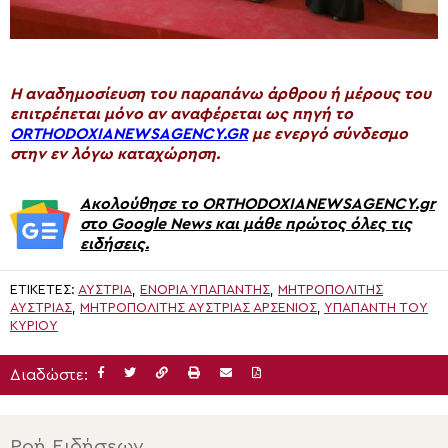
H αναδημοσίευση του παραπάνω άρθρου ή μέρους του
επιτρέπεται μόνο αν αναφέρεται ως πηγή το
ORTHODOXIANEWSAGENCY.GR
με ενεργό σύνδεσμο
στην εν λόγω καταχώρηση.
Ακολούθησε το ORTHODOXIANEWSAGENCY.gr
στο Google News και μάθε πρώτος όλες τις
ειδήσεις.
ΕΤΙΚΈΤΕΣ:
ΑΥΣΤΡΊΑ
,
ΕΝΟΡΊΑ ΥΠΑΠΑΝΤΉΣ
,
ΜΗΤΡΟΠΟΛΙΤΗΣ
ΑΥΣΤΡΙΑΣ
,
ΜΗΤΡΟΠΟΛΊΤΗΣ ΑΥΣΤΡΊΑΣ ΑΡΣΈΝΙΟΣ
,
ΥΠΑΠΑΝΤΉ ΤΟΥ
ΚΥΡΊΟΥ
Διαδώστε:
Ροή Ειδήσεων