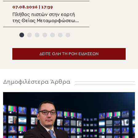
Μονή Μεγάλου Σωτήρος
Ιωάννινα
Σύμης
07.08.2026 | 17:39
07.08.2026 | 16:1
Πλήθος πιστών στην εορτή
Ο Μητροπολίτης
της Θείας Μεταμορφώσεως
Φραγκίσκου για 
στο Κιλκίς
πυρκαγιές στο Σ
την κοινότητα τ
Τριάδος
ΔΕΙΤΕ ΟΛΗ ΤΗ ΡΟΗ ΕΙΔΗΣΕΩΝ
Δημοφιλέστερα Άρθρα