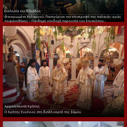
Εκκλησία της Ελλάδος
Φανερωμένη Χολαργού: Πανηγύρισε την επιστροφή της παλαιάς ιεράς
Λειψανοθήκης – Πάνδημη υποδοχή παρουσία του Επισκόπου
Χριστουπόλεως
Αρχιεπισκοπή Κρήτης
Ο Κρήτης Ευγένιος στη διπλή εορτή της Σάμου