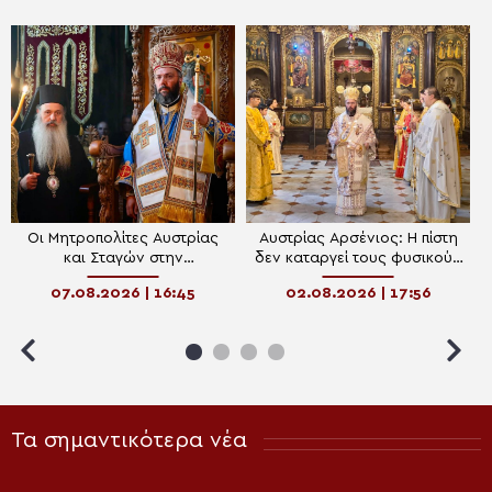
Οι Μητροπολίτες Αυστρίας
Αυστρίας Αρσένιος: Η πίστη
και Σταγών στην
δεν καταργεί τους φυσικούς
πανηγυρίζουσα Ιερά Μονή
νόμους, αλλά εισάγει τον
07.08.2026 | 16:45
02.08.2026 | 17:56
Μεταμορφώσεως του
άνθρωπο στην ενέργεια του
Σωτήρος Μεγάλου
Θεού
Μετεώρου
Τα σημαντικότερα νέα