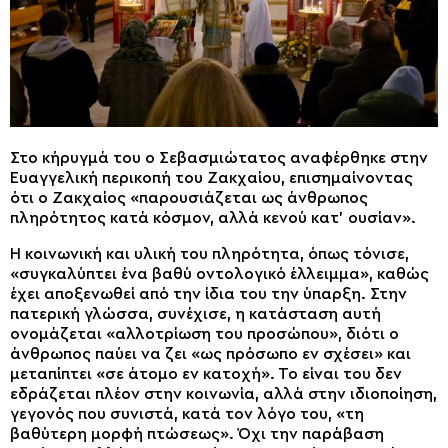
Στο κήρυγμά του ο Σεβασμιώτατος αναφέρθηκε στην
Ευαγγελική περικοπή του Ζακχαίου, επισημαίνοντας
ότι ο Ζακχαίος «παρουσιάζεται ως άνθρωπος
πληρότητος κατά κόσμον, αλλά κενού κατ’ ουσίαν».
Η κοινωνική και υλική του πληρότητα, όπως τόνισε,
«συγκαλύπτει ένα βαθύ οντολογικό έλλειμμα», καθώς
έχει αποξενωθεί από την ίδια του την ύπαρξη. Στην
πατερική γλώσσα, συνέχισε, η κατάσταση αυτή
ονομάζεται «αλλοτρίωση του προσώπου», διότι ο
άνθρωπος παύει να ζει «ως πρόσωπο εν σχέσει» και
μεταπίπτει «σε άτομο εν κατοχή». Το είναι του δεν
εδράζεται πλέον στην κοινωνία, αλλά στην ιδιοποίηση,
γεγονός που συνιστά, κατά τον λόγο του, «τη
βαθύτερη μορφή πτώσεως». Όχι την παράβαση