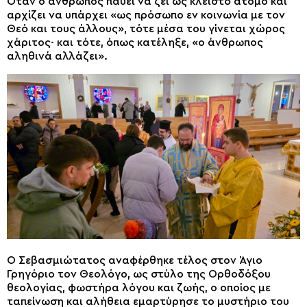
Όταν ο άνθρωπος παύει να ζει ως κλειστό άτομο και
αρχίζει να υπάρχει «ως πρόσωπο εν κοινωνία με τον
Θεό και τους άλλους», τότε μέσα του γίνεται χώρος
χάριτος· και τότε, όπως κατέληξε, «ο άνθρωπος
αληθινά αλλάζει».
Ο Σεβασμιώτατος αναφέρθηκε τέλος στον Άγιο
Γρηγόριο τον Θεολόγο, ως στύλο της Ορθοδόξου
θεολογίας, φωστήρα λόγου και ζωής, ο οποίος με
ταπείνωση και αλήθεια εμαρτύρησε το μυστήριο του