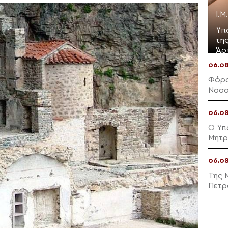
Ι.Μ
Yπ
τη
Άρ
06.0
Φόρο
Νοσο
06.0
Ο Υπ
Μητρ
06.0
Της 
Πετρ