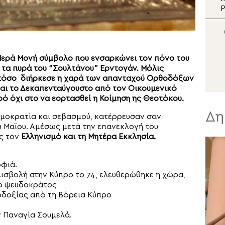
Ιερών Παρακλήσεων
P
στην Μητρόπολη
ε
Μαντινείας και
Κυνουρίας
 Ιερά Μονή σύμβολο που ενσαρκώνει τον πόνο του
 τα πυρά του “Σουλτάνου” Ερντογάν. Μόλις
– τόσο διήρκεσε η χαρά των απανταχού Ορθοδόξων
ται το Δεκαπενταύγουστο από τον Οικουμενικό
ρό όχι στο να εορτασθεί η Κοίμηση ης Θεοτόκου.
Δη
ημοκρατία και σεβασμού, κατέρρευσαν σαν
υ Μαϊου. Αμέσως μετά την επανεκλογή του
ος τον
Ελληνισμό και τη Μητέρα Εκκλησία.
οφιά.
εισβολή στην Κύπρο το 74, ελευθερώθηκε η χώρα,
το ψευδοκράτος
οδοξίας από τη Βόρεια Κύπρο
ν Παναγία Σουμελά.