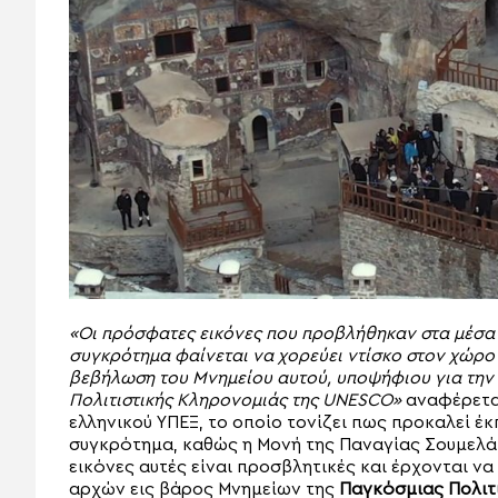
«Οι πρόσφατες εικόνες που προβλήθηκαν στα μέσα κ
συγκρότημα φαίνεται να χορεύει ντίσκο στον χώρο
βεβήλωση του Μνημείου αυτού, υποψήφιου για την
Πολιτιστικής Κληρονομιάς της UNESCO»
αναφέρεται
ελληνικού ΥΠΕΞ, το οποίο τονίζει πως προκαλεί έ
συγκρότημα, καθώς η Μονή της Παναγίας Σουμελά 
εικόνες αυτές είναι προσβλητικές και έρχονται ν
αρχών εις βάρος Μνημείων της
Παγκόσμιας Πολιτ