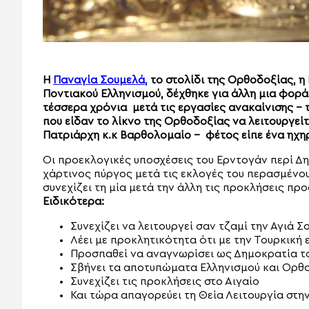
Η
Παναγία Σουμελά,
το στολίδι της Ορθοδοξίας, η
Ποντιακού Ελληνισμού, δέχθηκε για άλλη μια φορά
τέσσερα χρόνια μετά τις εργασίες ανακαίνισης 
που είδαν το λίκνο της Ορθοδοξίας να λειτουργεί
Πατριάρχη κ.κ Βαρθολομαίο – φέτος είπε ένα ηχη
Οι προεκλογικές υποσχέσεις του Ερντογάν περί Δ
χάρτινος πύργος μετά τις εκλογές του περασμένο
συνεχίζει τη μία μετά την άλλη τις προκλήσεις πρ
Ειδικότερα:
Συνεχίζει να λειτουργεί σαν τζαμί την Αγιά Σ
Λέει με προκλητικότητα ότι με την Τουρκική 
Προσπαθεί να αναγνωρίσει ως Δημοκρατία 
Σβήνει τα αποτυπώματα Ελληνισμού και Ορθ
Συνεχίζει τις προκλήσεις στο Αιγαίο
Και τώρα απαγορεύει τη Θεία Λειτουργία στη