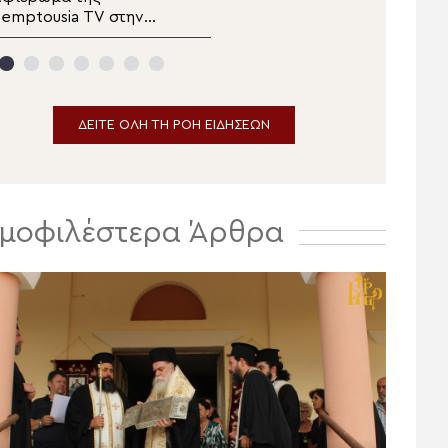
Θυατείρων
emptousia TV στην
Μεταμορφώσεως στην
ορτή της
Κέρκυρα
Μεταμορφώσεως του
Σωτήρος
ΔΕΙΤΕ ΟΛΗ ΤΗ ΡΟΗ ΕΙΔΗΣΕΩΝ
μοφιλέστερα Άρθρα