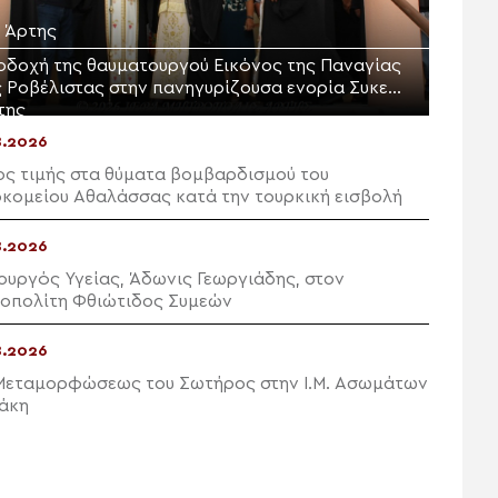
. Άρτης
οδοχή της θαυματουργού Εικόνος της Παναγίας
ς Ροβέλιστας στην πανηγυρίζουσα ενορία Συκεών
της
8.2026
ς τιμής στα θύματα βομβαρδισμού του
κομείου Αθαλάσσας κατά την τουρκική εισβολή
8.2026
ουργός Υγείας, Άδωνις Γεωργιάδης, στον
οπολίτη Φθιώτιδος Συμεών
8.2026
Μεταμορφώσεως του Σωτήρος στην Ι.Μ. Ασωμάτων
άκη