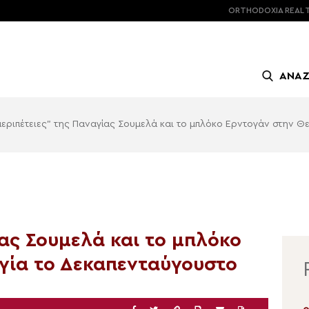
ORTHODOXIA
REAL 
ΑΝΑ
περιπέτειες” της Παναγίας Σουμελά και το μπλόκο Ερντογάν στην Θ
ίας Σουμελά και το μπλόκο
ργία το Δεκαπενταύγουστο