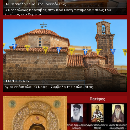
Ι.Μ. Νεαπόλεως και Σταυρουπόλεως
Ο Νεαπόλεως Βαρνάβας στην Ιερά Μονή Μεταμορφώσεως του
Σωτήρος στο Χορτιάτη
PEMPTOUSIA TV
Άγιοι Απόστολοι: Ο Ναός – Σύμβολο της Καλαμάτας