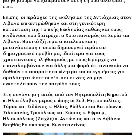
βοηθήσουμε να ξεπεράσουν αυτή τη δύσκολο φάσ”,
είπε.
Επίσης, οι Ιεράρχες της Εκκλησίας της Αντιόχειας στον
Λίβανο επικεντρώθηκαν και στη γενικότερη
κατάσταση της Τοπικής Εκκλησίας καθώς και τους
κινδύνους που διατρέχει ο Χριστιανισμός σε Συρία και
Λίβανο. Βασικό ζήτημα αποτέλεσε και η
μετανάστευση η οποία δημιουργεί τεράστιο
δημογραφικό πρόβλημα, ιδιαίτερα για τους
χριστιανικούς πληθυσμούς, με τους Ιεράρχες να
επαναλαμβάνουν για άλλη μια φορά ότι αναγκαίο να
δοθούν τα απαραίτητα κίνητρα και οι εγγυήσεις για
ομαλότητα ώστε οι νέοι και οι νέες να μην
εγκαταλείπουν την πατρίδα τους.
Στη συνάντηση εκτός από τον Μητροπολίτη Βηρυτού
κ. Ηλία έλαβαν μέρος επίσης οι Σεβ. Μητροπολίτες:
Τύρου και Σιδώνος κ. Ηλίας, Βύβλου και Βοτρύων κ.
Σιλουανός, Τριπόλεως και Χώρας κ. Εφραίμ,
Ηλιουπόλεως (Ζάχλε) κ. Αντώνιος και ο εν Λιβάνω
Βοηθός Επίσκοπος κ. Κωνσταντίνος.