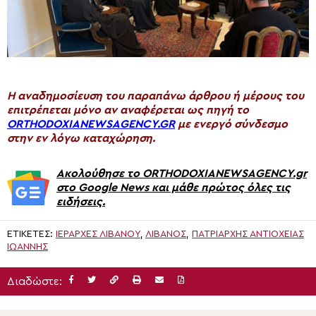
H αναδημοσίευση του παραπάνω άρθρου ή μέρους του
επιτρέπεται μόνο αν αναφέρεται ως πηγή το
ORTHODOXIANEWSAGENCY.GR
με ενεργό σύνδεσμο
στην εν λόγω καταχώρηση.
Ακολούθησε το ORTHODOXIANEWSAGENCY.gr
στο Google News και μάθε πρώτος όλες τις
ειδήσεις.
ΕΤΙΚΈΤΕΣ:
ΙΕΡΆΡΧΕΣ ΛΙΒΆΝΟΥ
,
ΛΊΒΑΝΟΣ
,
ΠΑΤΡΙΆΡΧΗΣ ΑΝΤΙΟΧΕΊΑΣ
ΙΩΆΝΝΗΣ
Διαδώστε: