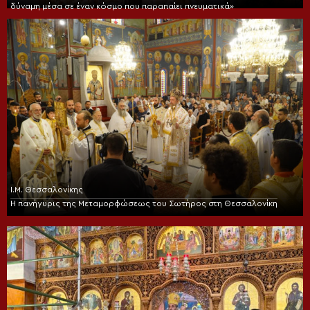
δύναμη μέσα σε έναν κόσμο που παραπαίει πνευματικά»
Ι.Μ. Θεσσαλονίκης
Η πανήγυρις της Μεταμορφώσεως του Σωτήρος στη Θεσσαλονίκη