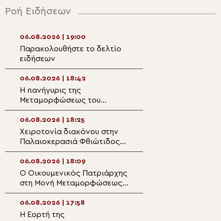
Ροή Ειδήσεων
06.08.2026 | 19:00
06.08.2026 | 17:2
Παρακολουθήστε το δελτίο
Αρχιερατική Θεί
ειδήσεων
Λειτουργία στο Γ
ορεινής Ναυπακ
06.08.2026 | 18:42
06.08.2026 | 17:1
Η πανήγυρις της
Η Δεσποτική εορ
Μεταμορφώσεως του
Μεταμορφώσεως 
Σωτήρος στη Θεσσαλονίκη
στη Μητρόπολη 
06.08.2026 | 18:25
06.08.2026 | 16:5
Χειροτονία διακόνου στην
Η εορτή της Θεί
Παλαιοκερασιά Φθιώτιδος
Μεταμορφώσεως 
(ΒΙΝΤΕΟ)
Μητρόπολη Κηφι
06.08.2026 | 18:09
06.08.2026 | 16:3
Ο Οικουμενικός Πατριάρχης
Η Καλλιθέα τίμησ
στη Μονή Μεταμορφώσεως
Μεταμόρφωση το
Σωτήρος της Πρώτης των
τον Επίσκοπο Ρ
Πριγκηποννήσων
Φιλόθεο
06.08.2026 | 17:58
06.08.2026 | 16:2
Η Εορτή της
Ο Νεαπόλεως Β