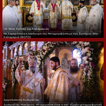
Ι.Μ. Νέας Κρήνης και Καλαμαριάς
Με λαμπρότητα η πανήγυρη της Μεταμορφώσεως του Σωτήρος στην
Καλαμαριά (ΦΩΤΟ)
Αρχιεπισκοπή Αυστραλίας
Αυστραλίας Μακάριος: «Η ιερωσύνη είναι η κατ’ εξοχήν μεταμορφωτική