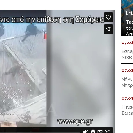
Ι.
Τε
το
Απ
07.0
Εσπε
Νέας
07.0
Μήνυ
Μητρ
07.0
Η πα
Σωτή