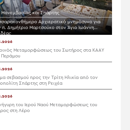
Μ. Μονεμβασίας και Σπάρτης
σσαρακονθήμερο Αρχιερατικό μνημόσυνο για
ν π. Δημήτριο Μαρτσούκο στον Άγιο Ιωάννη
ιδέας
8.2026
ρινός Μεταμορφώσεως του Σωτήρος στα ΚΑΑΥ
 Περάμου
8.2026
μα σεβασμού προς την Τρίτη Ηλικία από τον
οπολίτη Σπάρτης στη Ρειχέα
8.2026
νήγυρη του Ιερού Ναού Μεταμορφώσεως του
ρος στη Λέρο