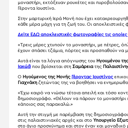
μοναστήρι, εκτόξευαν ρουκέτες και πυροβολούσαν
Γέροντα Ιουστίνο.
Στην μαρτυρική Ιερά Μονή που έχει κατακρεουργηθ
κάθε μέρα μάχη για τη ζωή του. Οι αποκλειστικές
Δείτε ΕΔΩ αποκλειστικές φωτογραφίες τις οποίες
«Τρεις μέρες χτυπούν το μοναστήρι, με πέτρες, όπ
έχουν σπάσει τζάμια, πόρτες και προσπαθούν να μ
Αυτά είναι τα λόγια απόγνωσης του
Ηγουμένου της
Ιακώβ
που βρίσκεται στη
Σαμάρεια
της
Παλαιστίνη
Ο
Ηγούμενος της Μονής
Γέροντας Ιουστίνος
επικοι
Γιαχνάκη
ζητώντας της να βοηθήσει να ενημερωθο
«Έχω καιρό να νιώσω τέτοια απειλή και τόσο κοντ
δημοσιογράφο. «Θέλουν να πάρουν το μοναστήρι κα
κάποιος σας παρακαλώ.»
Αυτή την στιγμή με παρέμβαση της δημοσιογράφου
στις παλαιστινιακές αρχές και στο
Υπουργείο Εξωτ
στο άγιο προσκύνημα και στον έναν και μοναδικό 