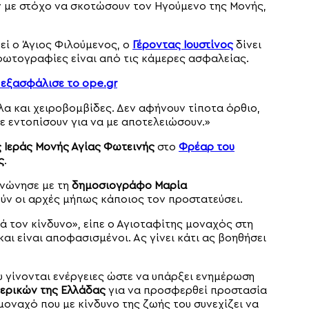
 με στόχο να σκοτώσουν τον Ηγούμενο της Μονής,
εί ο Άγιος Φιλούμενος, ο
Γέροντας Ιουστίνος
δίνει
 φωτογραφίες είναι από τις κάμερες ασφαλείας.
 εξασφάλισε το ope.gr
λα και χειροβομβίδες. Δεν αφήνουν τίποτα όρθιο,
ε εντοπίσουν για να με αποτελειώσουν.»
 Ιεράς Μονής Αγίας Φωτεινής
στο
Φρέαρ του
ς
.
νώνησε με τη
δημοσιογράφο Μαρία
ύν οι αρχές μήπως κάποιος τον προστατεύσει.
ά τον κίνδυνο», είπε ο Αγιοταφίτης μοναχός στη
ι είναι αποφασισμένοι. Ας γίνει κάτι ας βοηθήσει
 γίνονται ενέργειες ώστε να υπάρξει ενημέρωση
ερικών της Ελλάδας
για να προσφερθεί προστασία
μοναχό που με κίνδυνο της ζωής του συνεχίζει να