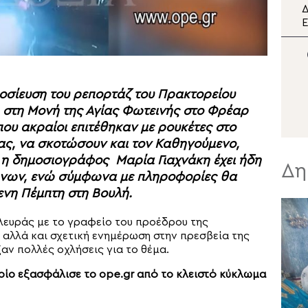
Ο Κρήτης Ευγένιος στη
Δ
διπλή εορτή της Σάμου
Ε
π
Μ
Σ
μοσίευση του ρεπορτάζ του Πρακτορείου
ση στη Μονή της Αγίας Φωτεινής στο Φρέαρ
ου ακραίοι επιτέθηκαν με ρουκέτες στο
ς, να σκοτώσουν και τον Καθηγούμενο,
ε η δημοσιογράφος Μαρία Γιαχνάκη έχει ήδη
Δη
λήνων, ενώ σύμφωνα με πληροφορίες θα
ενη Πέμπτη στη Βουλή.
λευράς με το γραφείο του προέδρου της
αλλά και σχετική ενημέρωση στην πρεσβεία της
ν πολλές οχλήσεις για το θέμα.
ποίο εξασφάλισε το ope.gr από το κλειστό κύκλωμα