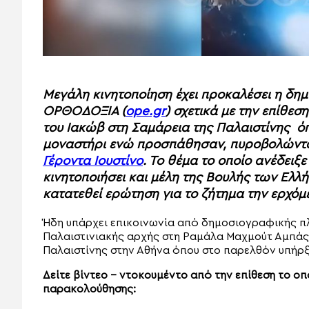
Μεγάλη κινητοποίηση έχει προκαλέσει η δη
ΟΡΘΟΔΟΞΙΑ (
ope.gr
) σχετικά με την επίθε
του Ιακώβ στη Σαμάρεια της Παλαιστίνης όπ
μοναστήρι ενώ προσπάθησαν, πυροβολώντα
Γέροντα Ιουστίνο
. Το θέμα το οποίο ανέδειξ
κινητοποιήσει και μέλη της Βουλής των Ελ
κατατεθεί ερώτηση για το ζήτημα την ερχόμ
Ήδη υπάρχει επικοινωνία από δημοσιογραφικής π
Παλαιστινιακής αρχής στη Ραμάλα Μαχμούτ Αμπάς 
Παλαιστίνης στην Αθήνα όπου στο παρελθόν υπήρξα
Δείτε βίντεο – ντοκουμέντο από την επίθεση το ο
παρακολούθησης: