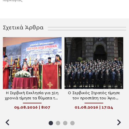
πυρκαγιάς
Σχετικά Άρθρα
Η Σερβική Εκκλησία για 31η
Ο Σερβικός Στρατός τίμησε
χρονιά τίμησε τα θύματα της
τον προστάτη του Άγιο
“Καταιγίδας” – Το μήνυμα
Στέφανο
05.08.2026 | 8:07
01.08.2026 | 17:24
ειρήνης, σεβασμού και
μνήμης του Πατριάρχη
Πορφύριου