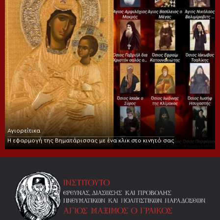
Αγιορείτικα
Η εφαρμογή της Βηματάρισσας με ένα κλικ στο κινητό σας