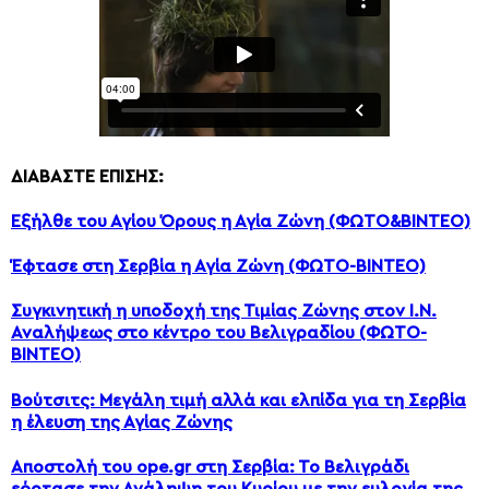
ΔΙΑΒΑΣΤΕ ΕΠΙΣΗΣ:
Εξήλθε του Αγίου Όρους η Αγία Ζώνη (ΦΩΤΟ&ΒΙΝΤΕΟ)
Έφτασε στη Σερβία η Αγία Ζώνη (ΦΩΤΟ-ΒΙΝΤΕΟ)
Συγκινητική η υποδοχή της Τιμίας Ζώνης στον Ι.Ν.
Αναλήψεως στο κέντρο του Βελιγραδίου (ΦΩΤΟ-
ΒΙΝΤΕΟ)
Βούτσιτς: Μεγάλη τιμή αλλά και ελπίδα για τη Σερβία
η έλευση της Αγίας Ζώνης
Αποστολή του ope.gr στη Σερβία: Το Βελιγράδι
εόρτασε την Ανάληψη του Κυρίου με την ευλογία της