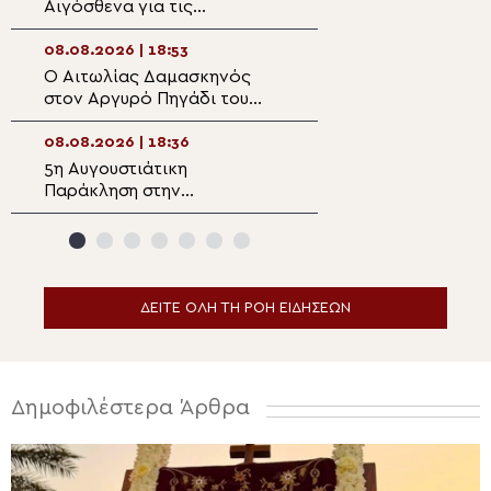
Αιγόσθενα για τις
Μονής Μεταμορ
επιπτώσεις της πυρκαγιάς
Σωτήρος στο G
08.08.2026 | 18:53
08.08.2026 | 17:1
Ο Αιτωλίας Δαμασκηνός
Χειροθεσία Πνευ
στον Αργυρό Πηγάδι του
Οικονόμου στις 
Θέρμου
Πηλίου
08.08.2026 | 18:36
08.08.2026 | 16:5
5η Αυγουστιάτικη
Ντοκιμαντέρ: Άγ
Παράκληση στην
Καλλίνικος – Το
Ευξεινούπολη
άνθος του Παρα
ΔΕΙΤΕ ΟΛΗ ΤΗ ΡΟΗ ΕΙΔΗΣΕΩΝ
Δημοφιλέστερα Άρθρα