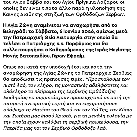
του Αγίου Σάββα και του Αγίου Πρίγκιπα Λαζάρου οι
οποίες δεν είναι τίποτα άλλο παρά η υλοποίηση της
Καινής Διαθήκης στη ζωή των Ορθόδοξων Σέρβων.
Η Αγία Ζώνη αναμένεται να αναχωρήσει από το
Βελιγράδι το Σάββατο, 6 Ιουνίου 2026, αμέσως μετά
την Πατριαρχική Θεία Λειτουργία στην οποία θα
τελέσει ο Πατριάρχης κ.κ. Πορφύριος και θα
συλλειτουργήσει ο Καθηγούμενος της Ιεράς Μεγίστης
Μονής Βατοπαιδίου, Γέρων Εφραίμ.
Όπως και κατά την υποδοχή έτσι και κατά την
αναχώρηση της Αγίας Ζώνης το Πατριαρχείο Σερβίας
θα αποδώσει τις πρέπουσες τιμές.
“Προσκαλούμε τον
πιστό λαό, τον κλήρο, τις μοναστικές αδελφότητες και
ολόκληρο το πλήρωμα της Σερβικής Ορθόδοξης
Εκκλησίας να συμμετάσχουν προσευχητικά σε αυτή την
ιστορική πνευματική εορτή και να ευχαριστήσουν
ολόψυχα τη Μητέρα του Θεού και τον Υιό Της, τον Κύριο
και Σωτήρα μας Ιησού Χριστό, για τη μεγάλη ευλογία με
την οποία έχουν καλύψει τη σερβική πρωτεύουσα, την
Πατρίδα μας και τον Σερβικό Ορθόδοξο λαό.