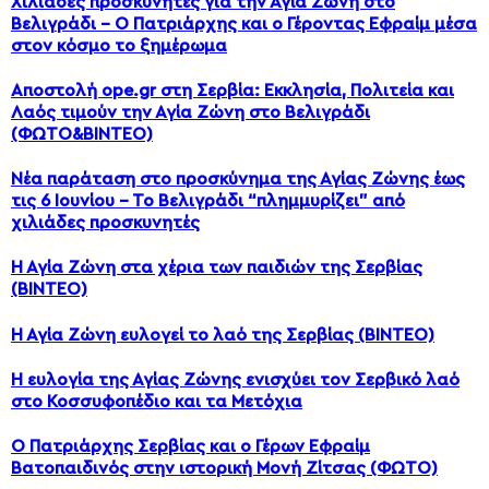
Χιλιάδες προσκυνητές για την Αγία Ζώνη στο
Βελιγράδι – Ο Πατριάρχης και ο Γέροντας Εφραίμ μέσα
στον κόσμο το ξημέρωμα
Αποστολή ope.gr στη Σερβία: Εκκλησία, Πολιτεία και
Λαός τιμούν την Αγία Ζώνη στο Βελιγράδι
(ΦΩΤΟ&ΒΙΝΤΕΟ)
Νέα παράταση στο προσκύνημα της Αγίας Ζώνης έως
τις 6 Ιουνίου – Το Βελιγράδι “πλημμυρίζει” από
χιλιάδες προσκυνητές
Η Αγία Ζώνη στα χέρια των παιδιών της Σερβίας
(ΒΙΝΤΕΟ)
Η Αγία Ζώνη ευλογεί το λαό της Σερβίας (ΒΙΝΤΕΟ)
Η ευλογία της Αγίας Ζώνης ενισχύει τον Σερβικό λαό
στο Κοσσυφοπέδιο και τα Μετόχια
Ο Πατριάρχης Σερβίας και ο Γέρων Εφραίμ
Βατοπαιδινός στην ιστορική Μονή Ζίτσας (ΦΩΤΟ)