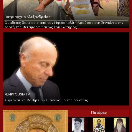
Πατριαρχείο Αλεξανδρείας
Ομαδικές βαπτίσεις από τον Μητροπολίτη Αρούσας στη Σινγκίντα την
εορτή της Μεταμορφώσεως του Σωτήρος
PEMPTOUSIA TV
Κυριακάτικη Μαθητεία – Η αδυναμία της απιστίας