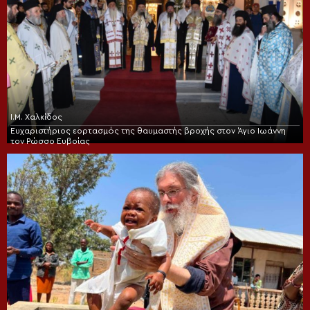
Ι.Μ. Χαλκίδος
Ευχαριστήριος εορτασμός της θαυμαστής βροχής στον Άγιο Ιωάννη
τον Ρώσσο Ευβοίας