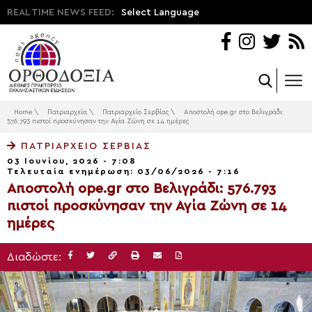
REAL TIME NEWS FEED:
Select Language
Home
\
Πατριαρχεία
\
Πατριαρχείο Σερβίας
\
Αποστολή ope.gr στο Βελιγράδι:
576.793 πιστοί προσκύνησαν την Αγία Ζώνη σε 14 ημέρες
ΠΑΤΡΙΑΡΧΕΊΟ ΣΕΡΒΊΑΣ
03 Ιουνίου, 2026 - 7:08
Τελευταία ενημέρωση: 03/06/2026 - 7:16
Αποστολή ope.gr στο Βελιγράδι: 576.793
πιστοί προσκύνησαν την Αγία Ζώνη σε 14
ημέρες
Διαδώστε: