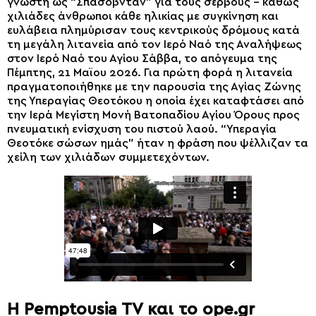
γνωστή ως “Σπασόβνταν” για τους σέρβους – καθώς
χιλιάδες άνθρωποι κάθε ηλικίας με συγκίνηση και
ευλάβεια πλημύρισαν τους κεντρικούς δρόμους κατά
τη μεγάλη λιτανεία από τον Ιερό Ναό της Αναλήψεως
στον Ιερό Ναό του Αγίου Σάββα, το απόγευμα της
Πέμπτης, 21 Μαϊου 2026. Για πρώτη φορά η λιτανεία
πραγματοποιήθηκε με την παρουσία της Αγίας Ζώνης
της Υπεραγίας Θεοτόκου η οποία έχει καταφτάσει από
την Ιερά Μεγίστη Μονή Βατοπαδίου Αγίου Όρους προς
πνευματική ενίσχυση του πιστού λαού. “Υπεραγία
Θεοτόκε σώσων ημάς” ήταν η φράση που ψέλλιζαν τα
χείλη των χιλιάδων συμμετεχόντων.
H Pemptousia TV και το ope.gr