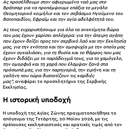
Ας προσέλθουμε στον αφιερωμένο ναό μας στο
Βράτσαρ για να προπέμψουμε επάξια το μεγάλο
Θεομητορικό κειμήλιο και τον σεβάσμιο Ηγούμενο του
Βατοπαιδίου, Εφραίμ και την αγία αδελφότητά του.
Ας τους ευχαριστήσουμε για όλα τα ανεκτίμητα δώρα
που μας έχουν χαρίσει απλόχερα: για την άπειρη αγάπη
που έχουν δείξει προς τον σερβικό λαό και την Εκκλησία
μας, για την ενότητα και την ομοψυχία με την οποία μας
έχουν αγκαλιάσει, για τη θυσία και το θάρρος που μας
έχουν διδάξει με το παράδειγμά τους, για το χαμόγελο,
την ομορφιά και τη χαρά που έλαμψαν ξανά στα
πρόσωπά μας, για την παρηγοριά, την ειρήνη και τη
γαλήνη που τώρα διαποτίζουν τις καρδιές
μας”,
αναφέρει το προσκλητήριο της Σερβικής
Εκκλησίας.
Η ιστορική υποδοχή
Η υποδοχή της Αγίας Ζώνης πραγματοποιήθηκε το
απόγευμα της Τετάρτης, 20 Μαϊου 2026, με τις
πρέπουσες εκκλησιαστικές και κρατικές τιμές από τον