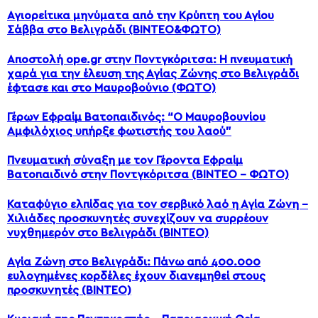
Αγιορείτικα μηνύματα από την Κρύπτη του Αγίου
Σάββα στο Βελιγράδι (ΒΙΝΤΕΟ&ΦΩΤΟ)
Αποστολή ope.gr στην Ποντγκόριτσα: Η πνευματική
χαρά για την έλευση της Αγίας Ζώνης στο Βελιγράδι
έφτασε και στο Μαυροβούνιο (ΦΩΤΟ)
Γέρων Εφραίμ Βατοπαιδινός: “Ο Μαυροβουνίου
Αμφιλόχιος υπήρξε φωτιστής του λαού”
Πνευματική σύναξη με τον Γέροντα Εφραίμ
Βατοπαιδινό στην Ποντγκόριτσα (ΒΙΝΤΕΟ – ΦΩΤΟ)
Καταφύγιο ελπίδας για τον σερβικό λαό η Αγία Ζώνη –
Χιλιάδες προσκυνητές συνεχίζουν να συρρέουν
νυχθημερόν στο Βελιγράδι (ΒΙΝΤΕΟ)
Αγία Ζώνη στο Βελιγράδι: Πάνω από 400.000
ευλογημένες κορδέλες έχουν διανεμηθεί στους
προσκυνητές (ΒΙΝΤΕΟ)