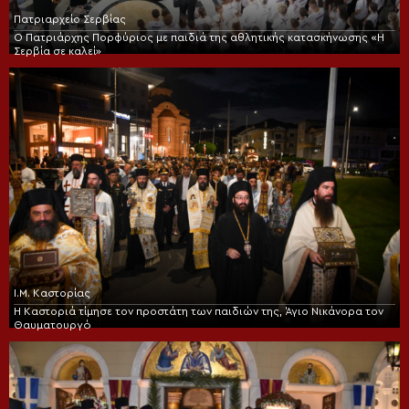
Πατριαρχείο Σερβίας
Ο Πατριάρχης Πορφύριος με παιδιά της αθλητικής κατασκήνωσης «Η
Σερβία σε καλεί»
Ι.Μ. Καστορίας
Η Καστοριά τίμησε τον προστάτη των παιδιών της, Άγιο Νικάνορα τον
Θαυματουργό