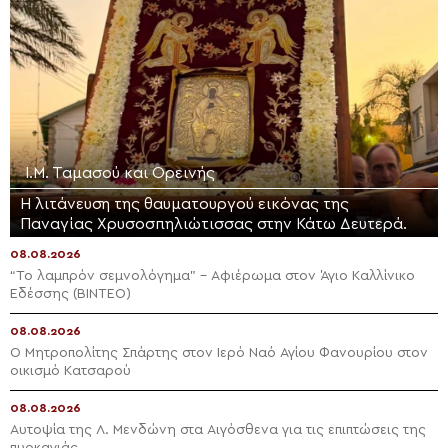
Ι.Μ. Ταμασού και Ορεινής
Η λιτάνευση της θαυματουργού εικόνας της
Παναγίας Χρυσοσπηλιώτισσας στην Κάτω Δευτερά.
08.08.2026
“Το λαμπρόν σεμνολόγημα” – Αφιέρωμα στον Άγιο Καλλίνικο
Εδέσσης (ΒΙΝΤΕΟ)
08.08.2026
Ο Μητροπολίτης Σπάρτης στον Ιερό Ναό Αγίου Φανουρίου στον
οικισμό Κατσαρού
08.08.2026
Αυτοψία της Λ. Μενδώνη στα Αιγόσθενα για τις επιπτώσεις της