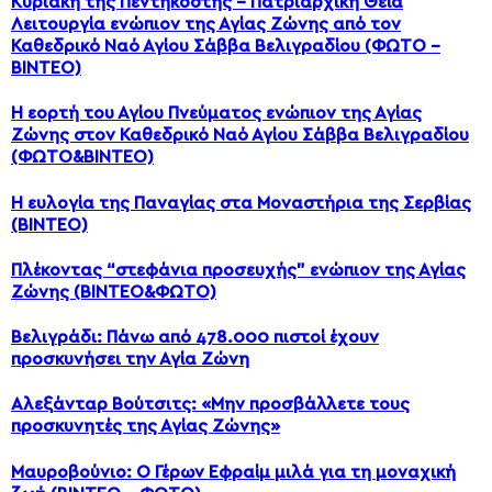
Κυριακή της Πεντηκοστής – Πατριαρχική Θεία
Λειτουργία ενώπιον της Αγίας Ζώνης από τον
Καθεδρικό Ναό Αγίου Σάββα Βελιγραδίου (ΦΩΤΟ –
ΒΙΝΤΕΟ)
Η εορτή του Αγίου Πνεύματος ενώπιον της Αγίας
Ζώνης στον Καθεδρικό Ναό Αγίου Σάββα Βελιγραδίου
(ΦΩΤΟ&ΒΙΝΤΕΟ)
Η ευλογία της Παναγίας στα Μοναστήρια της Σερβίας
(ΒΙΝΤΕΟ)
Πλέκοντας “στεφάνια προσευχής” ενώπιον της Αγίας
Ζώνης (ΒΙΝΤΕΟ&ΦΩΤΟ)
Βελιγράδι: Πάνω από 478.000 πιστοί έχουν
προσκυνήσει την Αγία Ζώνη
Αλεξάνταρ Βούτσιτς: «Μην προσβάλλετε τους
προσκυνητές της Αγίας Ζώνης»
Μαυροβούνιο: Ο Γέρων Εφραίμ μιλά για τη μοναχική