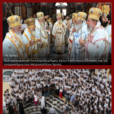
Ι.Μ. Άρτης
Πολυαρχιερατική Λειτουργία μνήμης Αγίου Καλλινίκου Εδέσσης και τα
ονομαστήρια του Μητροπολίτου Άρτης