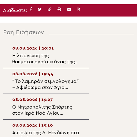
Διαδώστε:
Ροή Ειδήσεων
08.08.2026 | 20:01
08.08.2026 | 18:1
Η λιτάνευση της
Ο Οικουμενικός
θαυματουργού εικόνας της
στον I. Ναό Αγίο
Παναγίας
της Ρίλας της
Χρυσοσπηλιώτισσας στην
Βουλγαροφώνου
08.08.2026 | 19:44
08.08.2026 | 18:0
Κάτω Δευτερά.
για την Παράκλη
“Το λαμπρόν σεμνολόγημα”
Στον Ιερό Ναό Α
– Αφιέρωμα στον Άγιο
Αγιοκάμπου ο Λ
Καλλίνικο Εδέσσης (ΒΙΝΤΕΟ)
Ιερώνυμος
08.08.2026 | 19:27
08.08.2026 | 17:4
Ο Μητροπολίτης Σπάρτης
Η Εξόδιος Ακολο
στον Ιερό Ναό Αγίου
μακαριστού
Φανουρίου στον οικισμό
Πρωτοπρεσβυτέ
Κατσαρού
Νικολάου Βιτζηλ
08.08.2026 | 19:10
08.08.2026 | 17:2
Πάρο
Αυτοψία της Λ. Μενδώνη στα
Η πανήγυρις της