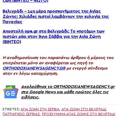
ζωή (ΒΙΝΤΕΟ – ΦΩΤΟ)
Βελιγράδι – 14η μέρα προσκυνήματος της Αγίας
Ζώνης: Χιλιάδες πιστοί λαμβάνουν την ευλογία της
Παναγίας
Αποστολή ope.gr στο Βελιγράδι: Το «ποτάμι» των
πιστών ρέει στον Άγιο Σάββα για την Αγία Ζώνη
(ΒΙΝΤΕΟ)
H αναδημοσίευση του παραπάνω άρθρου ή μέρους του
επιτρέπεται μόνο αν αναφέρεται ως πηγή το
ORTHODOXIANEWSAGENCY.GR
με ενεργό σύνδεσμο
στην εν λόγω καταχώρηση.
Ακολούθησε το ORTHODOXIANEWSAGENCY.gr
στο Google News και μάθε πρώτος όλες τις
ειδήσεις.
ΕΤΙΚΈΤΕΣ:
ΑΓΊΑ ΖΏΝΗ ΣΤΗ ΣΕΡΒΊΑ
,
ΑΓΊΑ ΖΏΝΗ ΣΤΟ ΒΕΛΙΓΡΆΔΙ
,
ΠΑΤΡΙΑΡΧΕΊΟ ΣΕΡΒΊΑΣ
,
ΠΡΟΣΚΎΝΗΜΑ ΑΓΊΑΣ ΖΏΝΗΣ ΣΤΟ ΒΕΛΙΓΡΆΔΙ