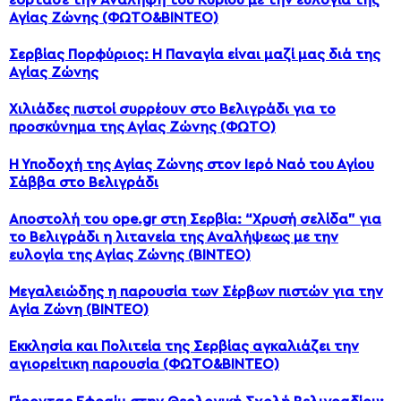
Αγίας Ζώνης (ΦΩΤΟ&BINTEO)
Σερβίας Πορφύριος: Η Παναγία είναι μαζί μας διά της
Αγίας Ζώνης
Χιλιάδες πιστοί συρρέουν στο Βελιγράδι για το
προσκύνημα της Αγίας Ζώνης (ΦΩΤΟ)
Η Υποδοχή της Αγίας Ζώνης στον Ιερό Ναό του Αγίου
Σάββα στο Βελιγράδι
Αποστολή του ope.gr στη Σερβία: “Χρυσή σελίδα” για
το Βελιγράδι η λιτανεία της Αναλήψεως με την
ευλογία της Αγίας Ζώνης (ΒΙΝΤΕΟ)
Μεγαλειώδης η παρουσία των Σέρβων πιστών για την
Αγία Ζώνη (ΒΙΝΤΕΟ)
Εκκλησία και Πολιτεία της Σερβίας αγκαλιάζει την
αγιορείτικη παρουσία (ΦΩΤΟ&ΒΙΝΤΕΟ)