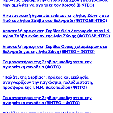
Γέροντας Εφραίμ στην Θεολογική Σχολή Βελιγραδίου:
Μην αμελείτε να αγαπάτε τον Χριστό (ΒΙΝΤΕΟ)
Η κατανυκτική Αγρυπνία ενώπιον της Αγίας Ζώνης στο
Ναό του Αγίου Σάββα στο Βελιγράδι (ΦΩΤΟ&ΒΙΝΤΕΟ)
Αποστολή ope.gr στη Σερβία: Θεία Λειτουργία στον Ι.Ν.
Αγίου Σάββα ενώπιον της Αγία Ζώνης (ΦΩΤΟ&ΒΙΝΤΕΟ)
Αποστολή ope.gr στη Σερβία: Ουρές χιλιομέτρων στο
Βελιγράδι για την Αγία Ζώνη (ΒΙΝΤΕΟ – ΦΩΤΟ)
Τα μοναστήρια της Σερβίας υποδέχονται την
αγιορείτικη συνοδεία (ΦΩΤΟ)
“Παλάτι της Σερβίας”: Κράτος και Εκκλησία
αναγνωρίζουν την παγκόσμια, πολυδιάστατη,
προσφορά της Ι. Μ.Μ. Βατοπαιδίου (ΦΩΤΟ)
Τα μοναστήρια της Σερβίας υποδέχονται την
αγιορείτικη συνοδεία (ΒΙΝΤΕΟ – ΦΩΤΟ)