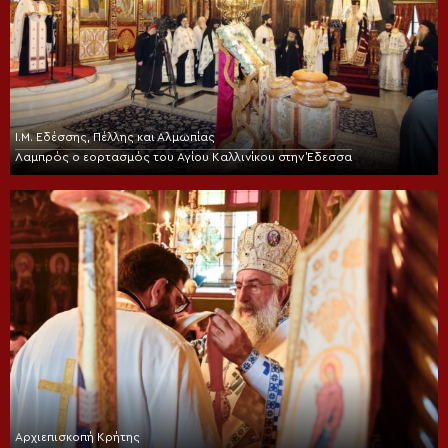
Ι.Μ. Εδέσσης, Πέλλης και Αλμωπίας
Λαμπρός ο εορτασμός του Αγίου Καλλινίκου στην Έδεσσα
Αρχιεπισκοπή Κρήτης