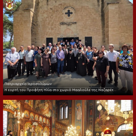
Πατριαρχείο Ιεροσολύμων
Η εορτή του Προφήτη Ηλία στο χωριό Μααλούλε της Ναζαρέτ