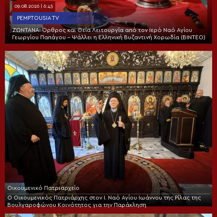
09.08.2026 | 6:45
PEMPTOUSIA TV
ΖΩΝΤΑΝΑ: Όρθρος και Θεία Λειτουργία από τον Ιερό Ναό Αγίου
Γεωργίου Παπάγου – Ψάλλει η Ελληνική Βυζαντινή Χορωδία (ΒΙΝΤΕΟ)
Οικουμενικό Πατριαρχείο
Ο Οικουμενικός Πατριάρχης στον I. Ναό Αγίου Ιωάννου της Ρίλας της
Βουλγαροφώνου Κοινότητος για την Παράκληση