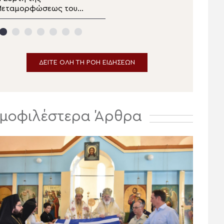
Μεταμορφώσεως του
στην Ιερά Μονή
Σωτήρος στα Άνω
Μεταμορφώσεως του
άμμουλα Ευβοίας
Σωτήρος στο Χορτιάτη
ΔΕΙΤΕ ΟΛΗ ΤΗ ΡΟΗ ΕΙΔΗΣΕΩΝ
μοφιλέστερα Άρθρα