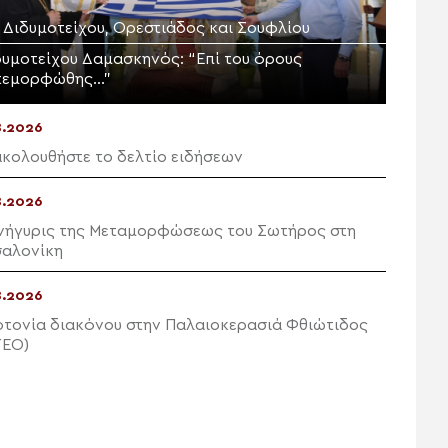
. Διδυμοτείχου, Ορεστιάδος και Σουφλίου
δυμοτείχου Δαμασκηνός: “Επί του όρους
τεμορφώθης…”
8.2026
κολουθήστε το δελτίο ειδήσεων
8.2026
νήγυρις της Μεταμορφώσεως του Σωτήρος στη
αλονίκη
8.2026
οτονία διακόνου στην Παλαιοκερασιά Φθιώτιδος
ΤΕΟ)