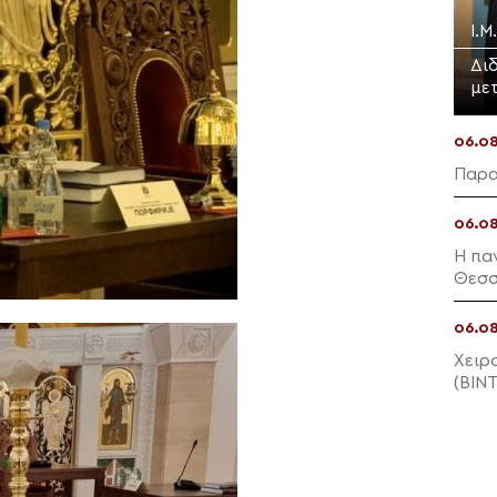
Ι.Μ
Δι
με
06.0
Παρα
06.0
Η πα
Θεσσ
06.0
Χειρ
(ΒΙΝ