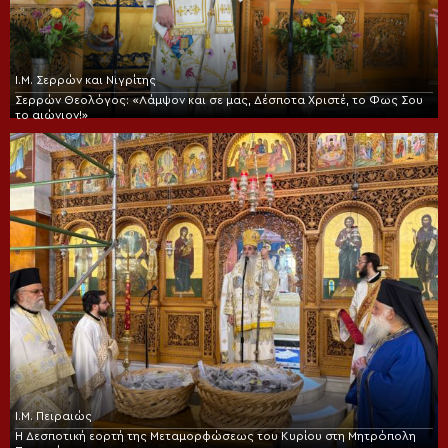
Ι.Μ. Σερρών και Νιγρίτης
Σερρών Θεολόγος: «Λάμψον και σε μας, Δέσποτα Χριστέ, το Φως Σου
το αιώνιον!»
Ι.Μ. Πειραιώς
Η Δεσποτική εορτή της Μεταμορφώσεως του Κυρίου στη Μητρόπολη