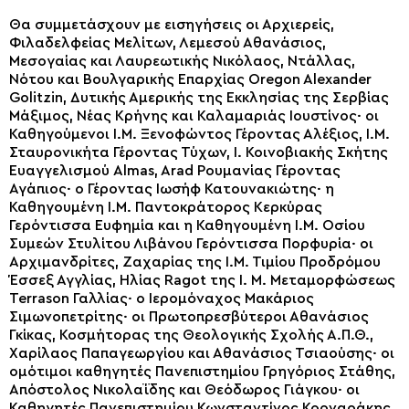
Θα συμμετάσχουν με εισηγήσεις οι Αρχιερείς,
Φιλαδελφείας Μελίτων, Λεμεσού Αθανάσιος,
Μεσογαίας και Λαυρεωτικής Νικόλαος, Ντάλλας,
Νότου και Βουλγαρικής Επαρχίας Oregon Alexander
Golitzin, Δυτικής Αμερικής της Εκκλησίας της Σερβίας
Μάξιμος, Νέας Κρήνης και Καλαμαριάς Ιουστίνος· οι
Καθηγούμενοι Ι.Μ. Ξενοφώντος Γέροντας Αλέξιος, Ι.Μ.
Σταυρονικήτα Γέροντας Τύχων, Ι. Κοινοβιακής Σκήτης
Ευαγγελισμού Almas, Arad Ρουμανίας Γέροντας
Αγάπιος· ο Γέροντας Ιωσήφ Κατουνακιώτης· η
Καθηγουμένη Ι.Μ. Παντοκράτορος Κερκύρας
Γερόντισσα Ευφημία και η Καθηγουμένη Ι.Μ. Οσίου
Συμεών Στυλίτου Λιβάνου Γερόντισσα Πορφυρία· οι
Αρχιμανδρίτες, Ζαχαρίας της Ι.Μ. Τιμίου Προδρόμου
Έσσεξ Αγγλίας, Ηλίας Ragot της Ι. Μ. Μεταμορφώσεως
Terrason Γαλλίας· ο Ιερομόναχος Μακάριος
Σιμωνοπετρίτης· οι Πρωτοπρεσβύτεροι Αθανάσιος
Γκίκας, Κοσμήτορας της Θεολογικής Σχολής Α.Π.Θ.,
Χαρίλαος Παπαγεωργίου και Αθανάσιος Τσιαούσης· οι
ομότιμοι καθηγητές Πανεπιστημίου Γρηγόριος Στάθης,
Απόστολος Νικολαΐδης και Θεόδωρος Γιάγκου· οι
Καθηγητές Πανεπιστημίου Κωνσταντίνος Κορναράκης,