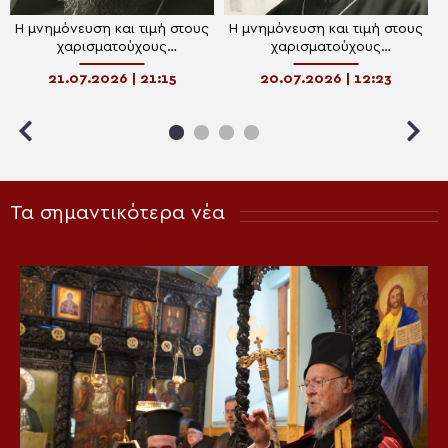
Η μνημόνευση και τιμή στους
Η μνημόνευση και τιμή στους
χαρισματούχους
χαρισματούχους
πνευματικούς Πατέρες ως
πνευματικούς πατέρες ως
21.07.2026 | 21:15
20.07.2026 | 12:23
έκφραση της
έκφραση αυτοσυνειδησίας
αυτοσυνειδησίας της
της Εκκλησίας
Εκκλησιας
Τα σημαντικότερα νέα