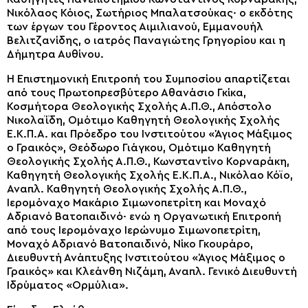
Νικόλαος Κόιος, Σωτήριος Μπαλατσούκας· ο εκδότης
των έργων του Γέροντος Αιμιλιανού, Εμμανουήλ
Βελιτζανίδης, ο ιατρός Παναγιώτης Γρηγορίου και η
Δήμητρα Αυθίνου.
Η Επιστημονική Επιτροπή του Συμποσίου απαρτίζεται
από τους Πρωτοπρεσβύτερο Αθανάσιο Γκίκα,
Κοσμήτορα Θεολογικής Σχολής Α.Π.Θ., Απόστολο
Νικολαΐδη, Ομότιμο Καθηγητή Θεολογικής Σχολής
Ε.Κ.Π.Α. και Πρόεδρο του Ινστιτούτου «Άγιος Μάξιμος
ο Γραικός», Θεόδωρο Γιάγκου, Ομότιμο Καθηγητή
Θεολογικής Σχολής Α.Π.Θ., Κωνσταντίνο Κορναράκη,
Καθηγητή Θεολογικής Σχολής Ε.Κ.Π.Α., Νικόλαο Κόϊο,
Αναπλ. Καθηγητή Θεολογικής Σχολής Α.Π.Θ.,
Ιερομόναχο Μακάριο Σιμωνοπετρίτη και Μοναχό
Αδριανό Βατοπαιδινό· ενώ η Οργανωτική Επιτροπή
από τους Ιερομόναχο Ιερώνυμο Σιμωνοπετρίτη,
Μοναχό Αδριανό Βατοπαιδινό, Νίκο Γκουράρο,
Διευθυντή Ανάπτυξης Ινστιτούτου «Άγιος Μάξιμος ο
Γραικός» και Κλεάνθη Νιζάμη, Αναπλ. Γενικό Διευθυντή
Ιδρύματος «Ορμύλια».