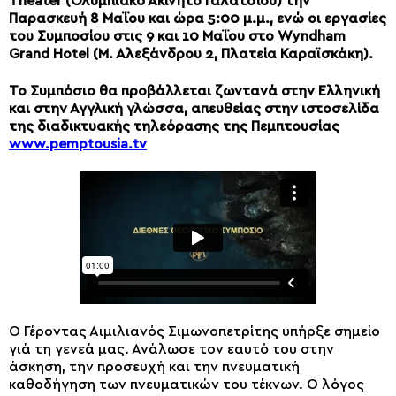
Theater (Ολυμπιακό Ακίνητο Γαλατσίου) την
Παρασκευή 8 Μαΐου και ώρα 5:00 μ.μ., ενώ οι εργασίες
του Συμποσίου στις 9 και 10 Μαΐου στο Wyndham
Grand Hotel (Μ. Αλεξάνδρου 2, Πλατεία Καραϊσκάκη).
Το Συμπόσιο θα προβάλλεται ζωντανά στην Ελληνική
και στην Αγγλική γλώσσα, απευθείας στην ιστοσελίδα
της διαδικτυακής τηλεόρασης της Πεμπτουσίας
www.pemptousia.tv
Ο Γέροντας Αιμιλιανός Σιμωνοπετρίτης υπήρξε σημείο
γιά τη γενεά μας. Ανάλωσε τον εαυτό του στην
άσκηση, την προσευχή και την πνευματική
καθοδήγηση των πνευματικών του τέκνων. Ο λόγος