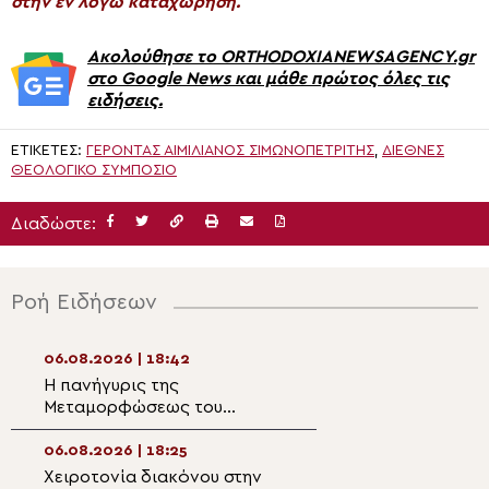
στην εν λόγω καταχώρηση.
Ακολούθησε το ORTHODOXIANEWSAGENCY.gr
στο Google News και μάθε πρώτος όλες τις
ειδήσεις.
ΕΤΙΚΈΤΕΣ:
ΓΈΡΟΝΤΑΣ ΑΙΜΙΛΙΑΝΌΣ ΣΙΜΩΝΟΠΕΤΡΊΤΗΣ
,
ΔΙΕΘΝΈΣ
ΘΕΟΛΟΓΙΚΌ ΣΥΜΠΌΣΙΟ
Διαδώστε:
Ροή Ειδήσεων
06.08.2026 | 18:42
06.08.2026 | 17:1
Η πανήγυρις της
Η Δεσποτική εορ
Μεταμορφώσεως του
Μεταμορφώσεως 
Σωτήρος στη Θεσσαλονίκη
στη Μητρόπολη 
06.08.2026 | 18:25
06.08.2026 | 16:5
Χειροτονία διακόνου στην
Η εορτή της Θεί