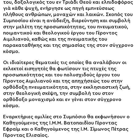
του, δοξολογικός του εν Τριάδι Θεού και ελπιδοφόρος
γιά κάθε ψυχή, ενήργησε ως πηγή εμπνεύσεως
πλήθους ανθρώπων, μοναχών και λαικών. Σκοπός του
Συμποσίου είναι η ανάδειξη, διερεύνηση και συμβολή
στην μελέτη της προσωπικότητας, του πνευματικού,
ποιμαντικού και θεολογικού έργου του Γέροντος
Αιμιλιανού, καθώς και της πνευματικής του
παρακαταθήκης και της σημασίας της στον σύγχρονο
κόσμο.
Οι ιδιαίτερες θεματικές τις οποίες θα αναλάβουν οι
εκλεκτοί εισηγητές θα φωτίσουν τις πτυχές της
προσωπικότητας και του πολυσχιδούς έργου του
Γέροντος Αιμιλιανού και της απηχήσεώς του στην
ορθόδοξη πνευματικότητα, στην εκκλησιαστική ζωή,
στην θεολογική σκέψη, την συμβολή του στον
ορθόδοξο μοναχισμό και εν γένει στον σύγχρονο
κόσμο.
Εναρκτήριες ομιλίες στο Συμπόσιο θα εκφωνήσουν ο
Καθηγούμενος της Ι.Μ.Μ. Βατοπαιδίου Γέροντας
Εφραίμ και ο Καθηγούμενος της Ι.Μ. Σίμωνος Πέτρας
Γέροντας Ελισαίος.