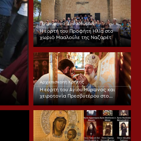
Πατριαρχείο Ιεροσολύμων
Η εορτή του Προφήτη Ηλία στο
χωριό Μααλούλε της Ναζαρέτ
Αρχιεπισκοπή Κρήτης
Η εορτή του Αγίου Μύρωνος και
χειροτονία Πρεσβυτέρου στο
Ηράκλειο