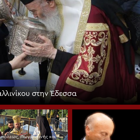
λλινίκου στην Έδεσσα
νουπόλεως, Πωγωνιανής και