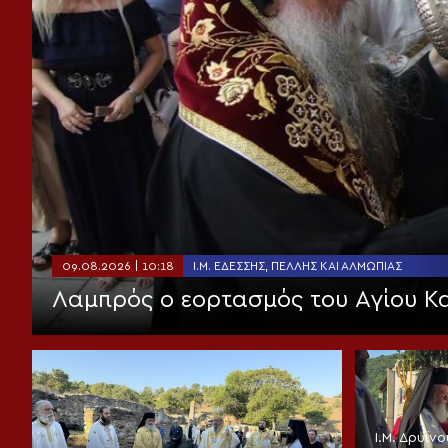
09.08.2026 | 10:18
Ι.Μ. ΕΔΈΣΣΗΣ, ΠΈΛΛΗΣ ΚΑΙ ΑΛΜΩΠΊΑΣ
Λαμπρός ο εορτασμός του Αγίου Κα
Ι.Μ. Δρυϊ