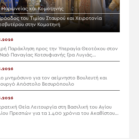
Μ. Μαρωνείας και Κομοτηνής
Πρόοδος του Τιμίου Σταυρού και Χειροτονία
εσβυτέρου στην Κομοτηνή
8.2026
κρή Παράκληση προς την Υπεραγία Θεοτόκου στον
 Ναό Παναγίας Κοτσυφιανής Γρα Λυγιάς
πετρας
8.2026
ιο μνημόσυνο για τον αείμνηστο Bουλευτή και
ουργό Απόστολο Βεσυρόπουλο
8.2026
ερατική Θεία Λειτουργία στη Βασιλική του Αγίου
λίου Πρεσπών για τα 1.400 χρόνια του Ακαθίστου
υ