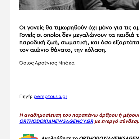
Οι γονείς θα τιμωρηθούν όχι μόνο για τις αμ
Γονείς οι οποίοι δεν μεγαλώνουν τα παιδιά 
παροδική ζωή, σωματική, και όσο εξαρτάται
τον αιώνιο θάνατο, την κόλαση.
Όσιος Αρσένιος Μπόκα
Πηγή:
pemptousia.gr
H αναδημοσίευση του παραπάνω άρθρου ή μέρους 
ORTHODOXIANEWSAGENCY.GR
με ενεργό σύνδεσμ
Ακολούθησε το ORTHODOXIANEWSAGENCY.