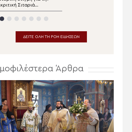
καθίστου Ύμνου
κριτική Σιταριά
Ηλία στο χωριό
Πωγωνίου:
Μααλούλε της Ναζαρέτ
γκαινιάστηκε ο Ιερός
αός του Αγίου
Αθανασίου
ΔΕΙΤΕ ΟΛΗ ΤΗ ΡΟΗ ΕΙΔΗΣΕΩΝ
μοφιλέστερα Άρθρα