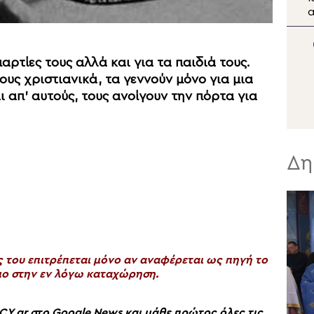
Α
Λειτουργίες για την
α
δεσποτική εορτή της
Μεταμορφώσεως
Ε
Ν
αρτίες τους αλλά και για τα παιδιά τους.
τους χριστιανικά, τα γεννούν μόνο για μια
 απ’ αυτούς, τους ανοίγουν την πόρτα για
Δη
του επιτρέπεται μόνο αν αναφέρεται ως πηγή το
ο στην εν λόγω καταχώρηση.
gr στο Google News και μάθε πρώτος όλες τις