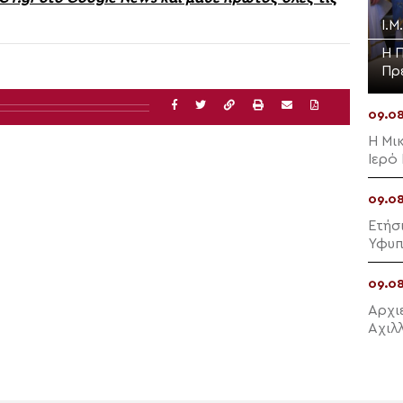
Ι.
Η 
Πρ
09.0
Η Μι
Ιερό
Ιερά
09.0
Ετήσ
Υφυπ
09.0
Αρχι
Αχιλ
Ύμνο