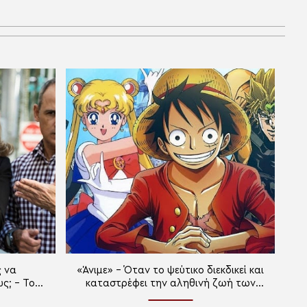
ς να
«Άνιμε» – Όταν το ψεύτικο διεκδικεί και
υς; – Του
καταστρέφει την αληθινή ζωή των
ργιου
παιδιών