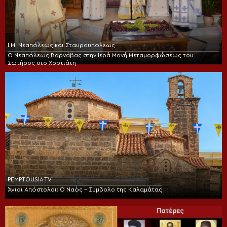
Ι.Μ. Νεαπόλεως και Σταυρουπόλεως
Ο Νεαπόλεως Βαρνάβας στην Ιερά Μονή Μεταμορφώσεως του
Σωτήρος στο Χορτιάτη
PEMPTOUSIA TV
Άγιοι Απόστολοι: Ο Ναός – Σύμβολο της Καλαμάτας