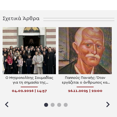
Σχετικά Άρθρα
Ο Μητροπολίτης Σουμαδίας
Παππούς Παναής: Όταν
για τη σημασία της
εργάζεται ο άνθρωπος και
προσευχής και της νηστείας
προσεύχεται, είναι σαν να
04.02.2026 | 14:37
26.11.2025 | 22:00
δουλεύει για τον Κύριο