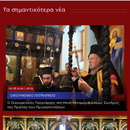
Τα σημαντικότερα νέα
06.08.2026 | 18:09
ΟΙΚΟΥΜΕΝΙΚΌ ΠΑΤΡΙΑΡΧΕΊΟ
Ο Οικουμενικός Πατριάρχης στη Μονή Μεταμορφώσεως Σωτήρος
της Πρώτης των Πριγκηποννήσων