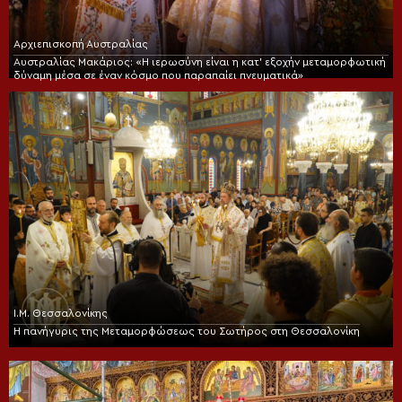
Αρχιεπισκοπή Αυστραλίας
Αυστραλίας Μακάριος: «Η ιερωσύνη είναι η κατ’ εξοχήν μεταμορφωτική
δύναμη μέσα σε έναν κόσμο που παραπαίει πνευματικά»
Ι.Μ. Θεσσαλονίκης
Η πανήγυρις της Μεταμορφώσεως του Σωτήρος στη Θεσσαλονίκη