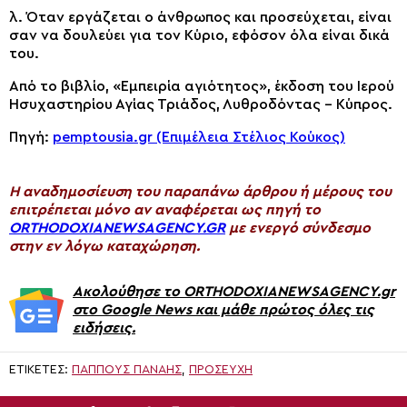
λ. Όταν εργάζεται ο άνθρωπος και προσεύχεται, είναι
σαν να δουλεύει για τον Κύριο, εφόσον όλα είναι δικά
του.
Από το βιβλίο, «Εμπειρία αγιότητος», έκδοση του Ιερού
Ησυχαστηρίου Αγίας Τριάδος, Λυθροδόντας – Κύπρος.
Πηγή:
pemptousia.gr (Επιμέλεια Στέλιος Κούκος)
H αναδημοσίευση του παραπάνω άρθρου ή μέρους του
επιτρέπεται μόνο αν αναφέρεται ως πηγή το
ORTHODOXIANEWSAGENCY.GR
με ενεργό σύνδεσμο
στην εν λόγω καταχώρηση.
Ακολούθησε το ORTHODOXIANEWSAGENCY.gr
στο Google News και μάθε πρώτος όλες τις
ειδήσεις.
ΕΤΙΚΈΤΕΣ:
ΠΑΠΠΟΎΣ ΠΑΝΑΉΣ
,
ΠΡΟΣΕΥΧΗ