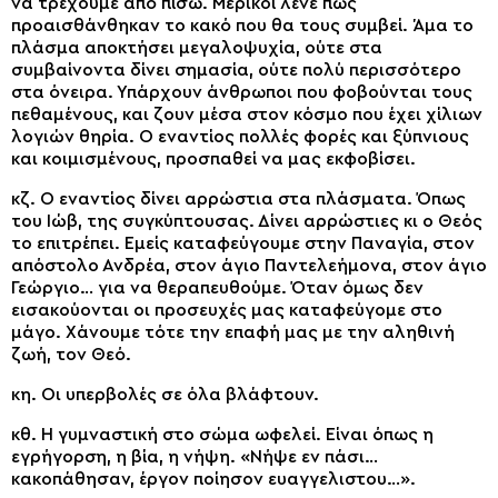
να τρέχουμε από πίσω. Μερικοί λένε πως
προαισθάνθηκαν το κακό που θα τους συμβεί. Άμα το
πλάσμα αποκτήσει μεγαλοψυχία, ούτε στα
συμβαίνοντα δίνει σημασία, ούτε πολύ περισσότερο
στα όνειρα. Υπάρχουν άνθρωποι που φοβούνται τους
πεθαμένους, και ζουν μέσα στον κόσμο που έχει χίλιων
λογιών θηρία. Ο εναντίος πολλές φορές και ξύπνιους
και κοιμισμένους, προσπαθεί να μας εκφοβίσει.
κζ. Ο εναντίος δίνει αρρώστια στα πλάσματα. Όπως
του Ιώβ, της συγκύπτουσας. Δίνει αρρώστιες κι ο Θεός
το επιτρέπει. Εμείς καταφεύγουμε στην Παναγία, στον
απόστολο Ανδρέα, στον άγιο Παντελεήμονα, στον άγιο
Γεώργιο… για να θεραπευθούμε. Όταν όμως δεν
εισακούονται οι προσευχές μας καταφεύγομε στο
μάγο. Χάνουμε τότε την επαφή μας με την αληθινή
ζωή, τον Θεό.
κη. Οι υπερβολές σε όλα βλάφτουν.
κθ. Η γυμναστική στο σώμα ωφελεί. Είναι όπως η
εγρήγορση, η βία, η νήψη. «Νήψε εν πάσι…
κακοπάθησαν, έργον ποίησον ευαγγελιστου…».