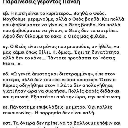
Παραινέσεις γέροντος Παναή
κβ. Η πίστη είναι το κυριότερο… Βοηθά ο Θεός.
Μοχθούμε, μεριμνούμε, αλλά ο Θεός βοηθά. Και πολλά
που φοβούμαστε να γίνουν, ο Θεός βοηθά. Και πολλά
που φοβούμαστε να γίνουν, ο Θεός δεν τα επιτρέπει.
Αφού δεν θέλουμε το κακό, ο Θεός μας φυλάει.
κγ. Ο Θεός είναι ο μόνος που μπορούσε, αν ήθελε, να
μας κάμει όπως θέλει. Κι όμως… Έχει τη δυνατότητα,
αλλά δεν το κάνει… Πάντοτε προτάσσει το ̇ «όστις
θέλει…».
κδ. «Ω γενεά άπιστος και διεστραμμένη», είπε στον
πατέρα, αλλά δεν του είπε «είσαι άπιστος». Όταν ο
Κύριος οδηγήθηκε στον Πιλάτο δεν απολογήθηκε,
γιατί ήταν ώρα να σιωπήσει. Πολλές φορές διδάσκει
και η σιωπή. Εξαρτάται από την ώρα, την περίπτωση.
κε. Πάντοτε με επιφυλάξεις, με μέτρο. Όχι πολλές
επικοινωνίες… Η παρρησία δεν είναι καλή.
κστ. Τα όνειρα δεν πρέπει να τα βάλλουμε υπόψιν και