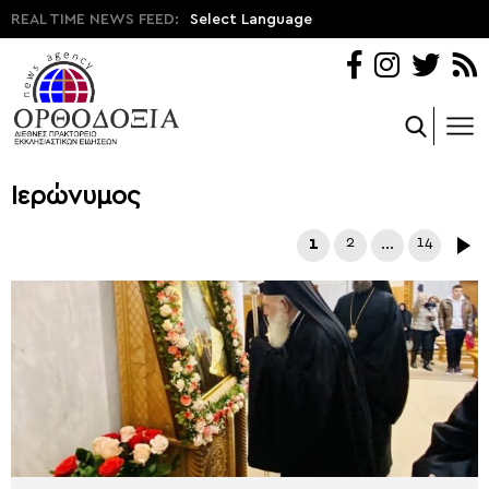
REAL TIME NEWS FEED:
Select Language
Ιερώνυμος
1
2
…
14