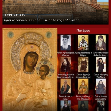
PEMPTOUSIA TV
Άγιοι Απόστολοι: Ο Ναός – Σύμβολο της Καλαμάτας