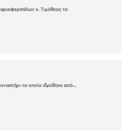
ναριοφερσάλων κ. Τιμόθεος το
οναστήρι το οποίο ιδρύθηκε από...