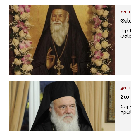
02.1
Θεί
Την 
Οσίο
30.1
Στο
Στη 
πρωί.