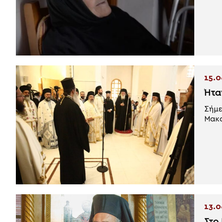
15.0
Ήτα
Σήμε
Μακα
13.0