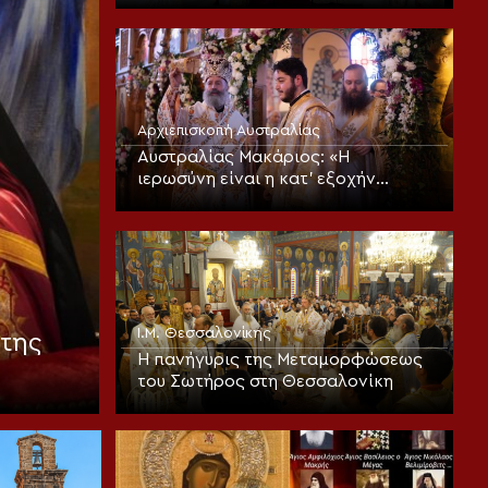
Αρχιεπισκοπή Αυστραλίας
Αυστραλίας Μακάριος: «Η
ιερωσύνη είναι η κατ’ εξοχήν
μεταμορφωτική δύναμη μέσα σε
έναν κόσμο που παραπαίει
πνευματικά»
Ι.Μ. Θεσσαλονίκης
της
Η πανήγυρις της Μεταμορφώσεως
του Σωτήρος στη Θεσσαλονίκη