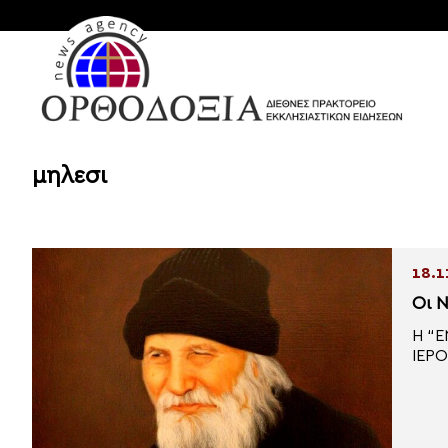
μηλεσι
18.1
Οι 
Η “
ΙΕΡ