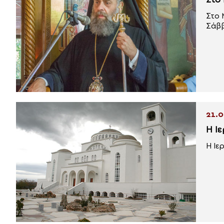
Στο
Στο 
Σάββ
21.0
Η Ι
Η Ιε