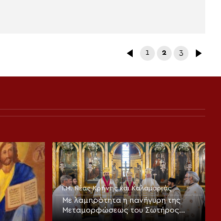
1
2
3
Ι.Μ. Νέας Κρήνης και Καλαμαριάς
Με λαμπρότητα η πανήγυρη της
Μεταμορφώσεως του Σωτήρος
στην Καλαμαριά (ΦΩΤΟ)