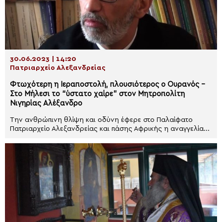
30.06.2023 | 14:20
Πατριαρχείο Αλεξανδρείας
Φτωχότερη η Ιεραποστολή, πλουσιότερος ο Ουρανός –
Στο Μήλεσι το “ύστατο χαίρε” στον Μητροπολίτη
Νιγηρίας Αλέξανδρο
Την ανθρώπινη θλίψη και οδύνη έφερε στο Παλαίφατο
Πατριαρχείο Αλεξανδρείας και πάσης Αφρικής η αναγγελία...