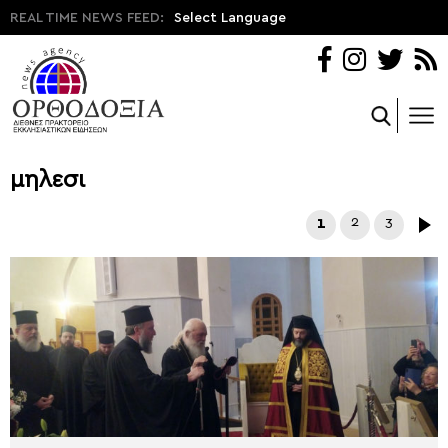
REAL TIME NEWS FEED:
Select Language
μηλεσι
1
2
3