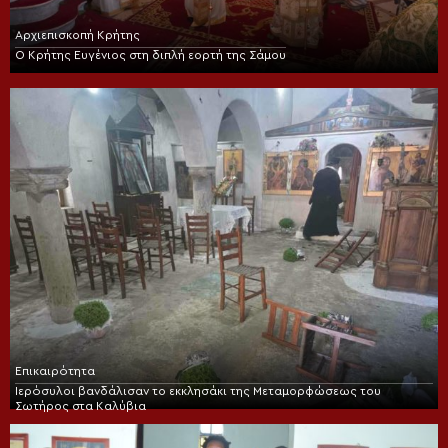
Αρχιεπισκοπή Κρήτης
Ο Κρήτης Ευγένιος στη διπλή εορτή της Σάμου
Επικαιρότητα
Ιερόσυλοι βανδάλισαν το εκκλησάκι της Μεταμορφώσεως του
Σωτήρος στα Καλύβια