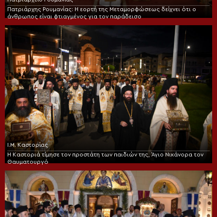
Πατριάρχης Ρουμανίας: Η εορτή της Μεταμορφώσεως δείχνει ότι ο
άνθρωπος είναι φτιαγμένος για τον παράδεισο
Ι.Μ. Καστορίας
Η Καστοριά τίμησε τον προστάτη των παιδιών της, Άγιο Νικάνορα τον
Θαυματουργό