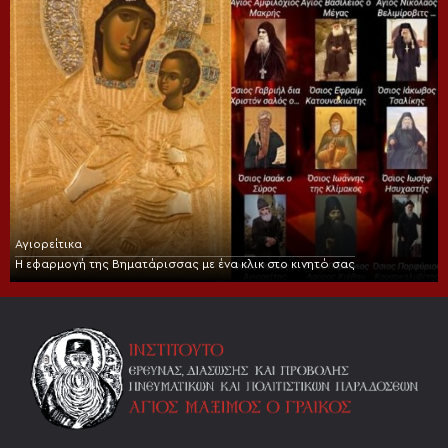
Αγιορείτικα
Η εφαρμογή της Βηματάρισσας με ένα κλικ στο κινητό σας