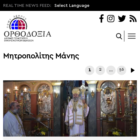
REAL TIME NEWS FEED:
Select Language
Μητροπολίτης Μάνης
1
2
…
56