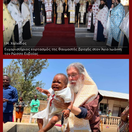
Ι.Μ. Χαλκίδος
Ευχαριστήριος εορτασμός της θαυμαστής βροχής στον Άγιο Ιωάννη
τον Ρώσσο Ευβοίας