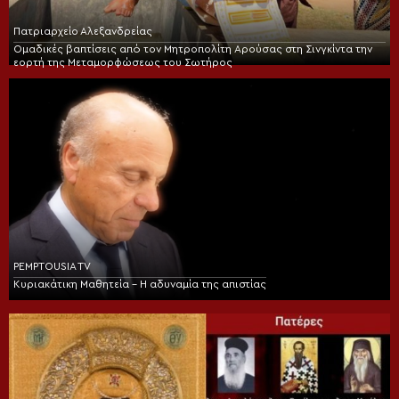
Πατριαρχείο Αλεξανδρείας
Ομαδικές βαπτίσεις από τον Μητροπολίτη Αρούσας στη Σινγκίντα την
εορτή της Μεταμορφώσεως του Σωτήρος
PEMPTOUSIA TV
Κυριακάτικη Μαθητεία – Η αδυναμία της απιστίας