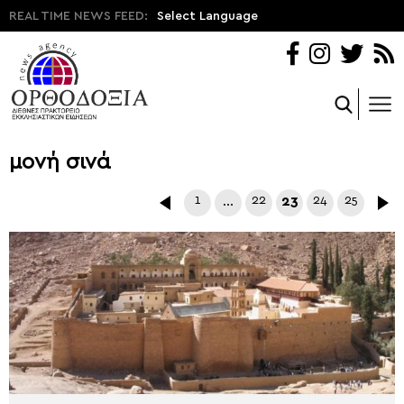
REAL TIME NEWS FEED:
Select Language
μονή σινά
1
…
22
23
24
25