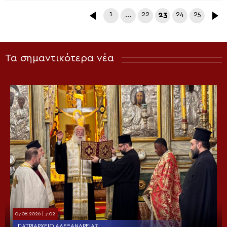
1
…
22
23
24
25
Τα σημαντικότερα νέα
07.08.2026 | 7:02
ΠΑΤΡΙΑΡΧΕΊΟ ΑΛΕΞΑΝΔΡΕΊΑΣ