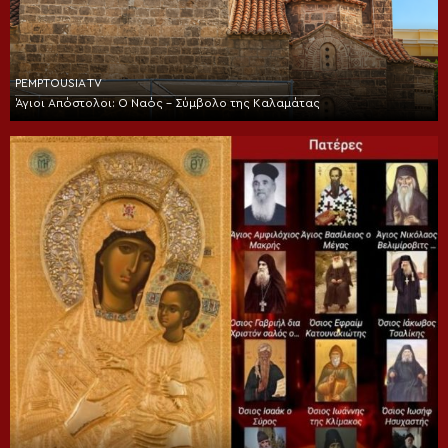
PEMPTOUSIA TV
Άγιοι Απόστολοι: Ο Ναός – Σύμβολο της Καλαμάτας