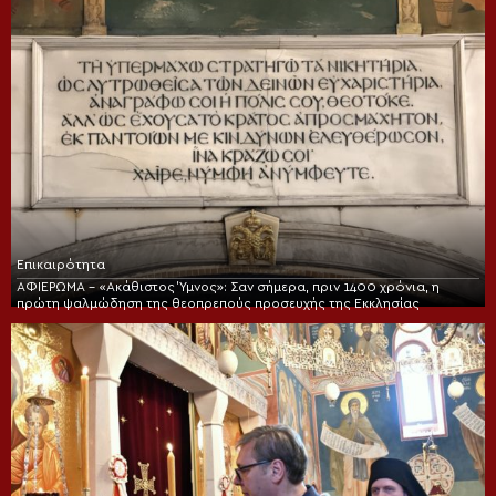
Επικαιρότητα
ΑΦΙΕΡΩΜΑ – «Ακάθιστος Ύμνος»: Σαν σήμερα, πριν 1400 χρόνια, η
πρώτη ψαλμώδηση της θεοπρεπούς προσευχής της Εκκλησίας