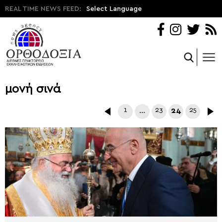
REAL TIME NEWS FEED:
Select Language
μονή σινά
1
…
23
24
25