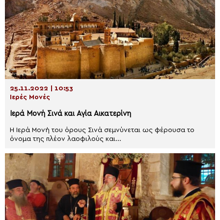
25.11.2022 | 10:53
Ιερές Μονές
Ιερά Μονή Σινά και Αγία Αικατερίνη
Η Ιερά Μονή του όρους Σινά σεμνύνεται ως φέρουσα το
όνομα της πλέον λαοφιλούς και...