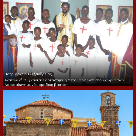
Πατριαρχείο Αλεξανδρείας
Ανατολική Ουγκάντα: Εορτάστηκε η Μεταμόρφωση στο «χωριό των
Λαρισαίων» με νέα ομαδική βάπτιση