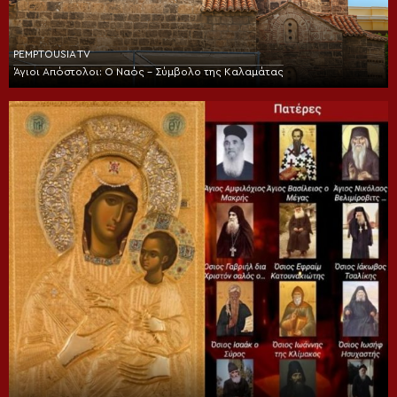
PEMPTOUSIA TV
Άγιοι Απόστολοι: Ο Ναός – Σύμβολο της Καλαμάτας