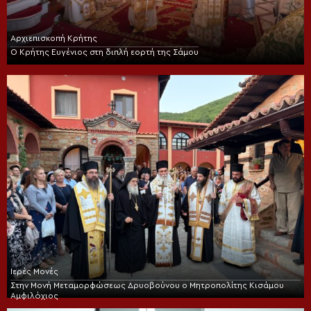
Αρχιεπισκοπή Κρήτης
Ο Κρήτης Ευγένιος στη διπλή εορτή της Σάμου
Ιερές Μονές
Στην Μονή Μεταμορφώσεως Δρυοβούνου ο Μητροπολίτης Κισάμου
Αμφιλόχιος