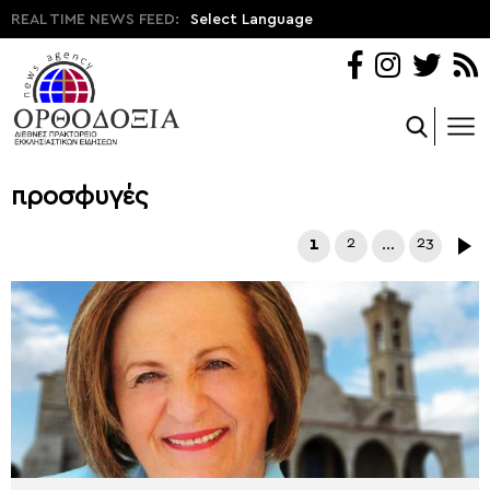
REAL TIME NEWS FEED:
Select Language
προσφυγές
1
2
…
23