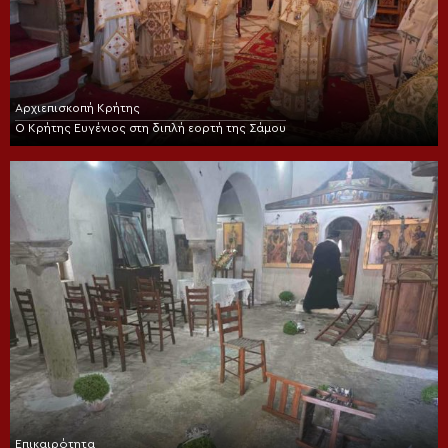
Αρχιεπισκοπή Κρήτης
Ο Κρήτης Ευγένιος στη διπλή εορτή της Σάμου
Επικαιρότητα