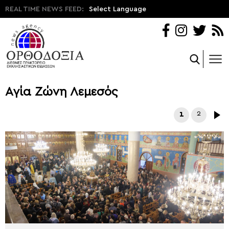
REAL TIME NEWS FEED:
Select Language
Αγία Ζώνη Λεμεσός
1
2