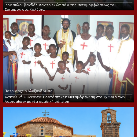
Ιερόσυλοι βανδάλισαν το εκκλησάκι της Μεταμορφώσεως του
Σωτήρος στα Καλύβια
Πατριαρχείο Αλεξανδρείας
Ανατολική Ουγκάντα: Εορτάστηκε η Μεταμόρφωση στο «χωριό των
Λαρισαίων» με νέα ομαδική βάπτιση