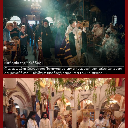
Εκκλησία της Ελλάδος
Φανερωμένη Χολαργού: Πανηγύρισε την επιστροφή της παλαιάς ιεράς
Λειψανοθήκης – Πάνδημη υποδοχή παρουσία του Επισκόπου
Χριστουπόλεως