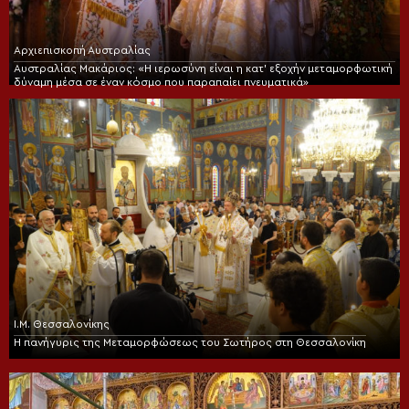
Αρχιεπισκοπή Αυστραλίας
Αυστραλίας Μακάριος: «Η ιερωσύνη είναι η κατ’ εξοχήν μεταμορφωτική
δύναμη μέσα σε έναν κόσμο που παραπαίει πνευματικά»
Ι.Μ. Θεσσαλονίκης
Η πανήγυρις της Μεταμορφώσεως του Σωτήρος στη Θεσσαλονίκη