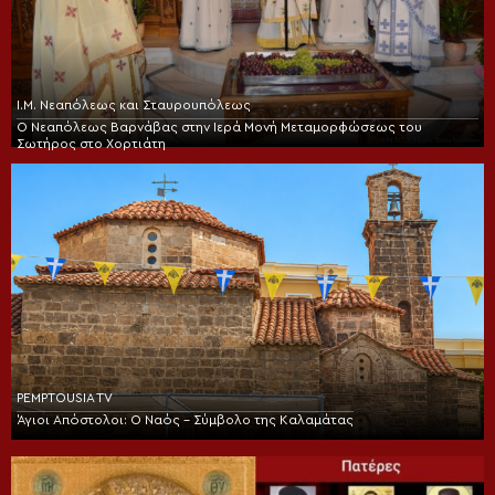
Ι.Μ. Νεαπόλεως και Σταυρουπόλεως
Ο Νεαπόλεως Βαρνάβας στην Ιερά Μονή Μεταμορφώσεως του
Σωτήρος στο Χορτιάτη
PEMPTOUSIA TV
Άγιοι Απόστολοι: Ο Ναός – Σύμβολο της Καλαμάτας