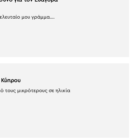
συνο για τον Ευαγόρα
ελευταίο μου γράμμα....
ς Κύπρου
ό τους μικρότερους σε ηλικία