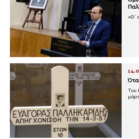
Ομι
Παλ
«Θ΄ 
14.0
Ότα
Του 
μάρτ