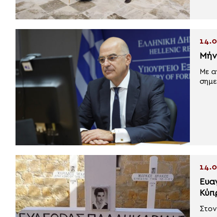
14.0
Μήν
Με α
σημε
14.0
Ευα
Κύπ
Στον