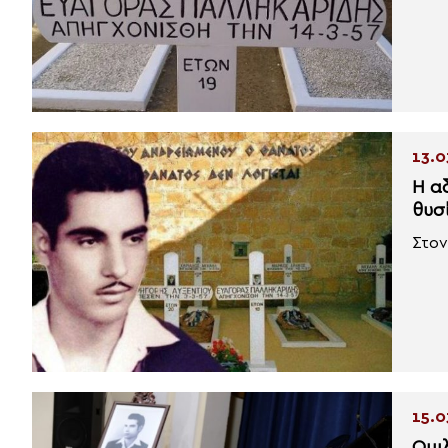
13.0
Η α
θυσ
Στον
15.0