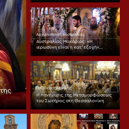
Αρχιεπισκοπή Αυστραλίας
Αυστραλίας Μακάριος: «Η
ιερωσύνη είναι η κατ’ εξοχήν
μεταμορφωτική δύναμη μέσα σε
έναν κόσμο που παραπαίει
πνευματικά»
Ι.Μ. Θεσσαλονίκης
της
Η πανήγυρις της Μεταμορφώσεως
του Σωτήρος στη Θεσσαλονίκη