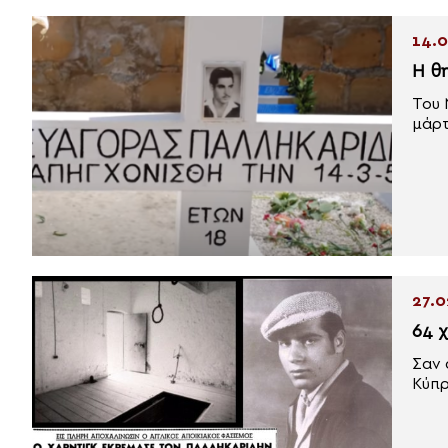
14.0
Η θ
Του 
μάρτ
27.0
64 
Σαν 
Κύπρ