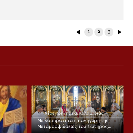
1
2
3
Ι.Μ. Νέας Κρήνης και Καλαμαριάς
Με λαμπρότητα η πανήγυρη της
Μεταμορφώσεως του Σωτήρος
στην Καλαμαριά (ΦΩΤΟ)