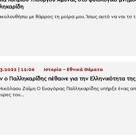
λία Κύπριου Υπουργού Άμυνας στο φιλολογικό μνημό
ληκαρίδη
ακολουθήσω με θάρρος τη μοίρα μου. Ίσως αυτό να ναι το τ
3.2022 | 12:06
Ιστορία - Εθνικά Θέματα
ν ο Παλληκαρίδης πέθαινε για την Ελληνικότητα τη
Νικόλαου Ζαΐμη Ο Ευαγόρας Παλληκαρίδης υπήρξε ένας απ
υρες του...