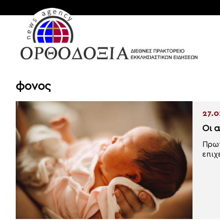
φονος
27.0
Οι 
Πρωτ
επιχ