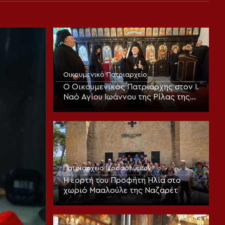
Οικουμενικό Πατριαρχείο
Ο Οικουμενικός Πατριάρχης στον I.
Ναό Αγίου Ιωάννου της Ρίλας της
Βουλγαροφώνου Κοινότητος για
την Παράκληση
Πατριαρχείο Ιεροσολύμων
Η εορτή του Προφήτη Ηλία στο
χωριό Μααλούλε της Ναζαρέτ