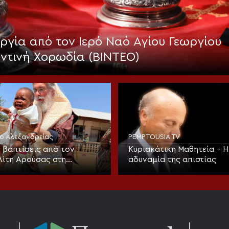
γία από τον Ιερό Ναό Αγίου Γεωργίου
αντινή Χορωδία (ΒΙΝΤΕΟ)
ίο Αλεξανδρείας
PEMPTOUSIA TV
 βαπτίσεις από τον
Κυριακάτικη Μαθητεία – Η
ίτη Αρούσας στη
αδυναμία της απιστίας
 την εορτή της
φώσεως του Σωτήρος