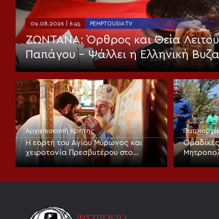
09.08.2026 | 6:45
PEMPTOUSIA TV
ΖΩΝΤΑΝΑ: Όρθρος και Θεία Λειτουρ
Παπάγου – Ψάλλει η Ελληνική Βυζ
Αρχιεπισκοπή Κρήτης
Πατριαρχε
Η εορτή του Αγίου Μύρωνος και
Ομαδικές
χειροτονία Πρεσβυτέρου στο
Μητροπολ
Ηράκλειο
Σινγκίντα
Μεταμορ