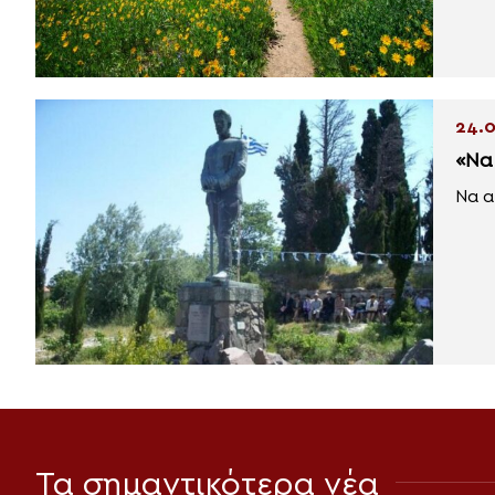
24.0
«Να
Να α
Τα σημαντικότερα νέα