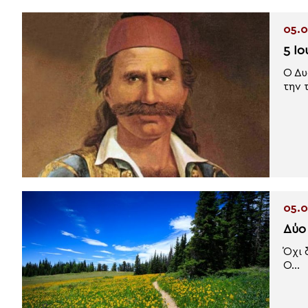
05.0
5 Ι
Ο Δυ
την 
05.0
Δύο 
Όχι 
Ο...