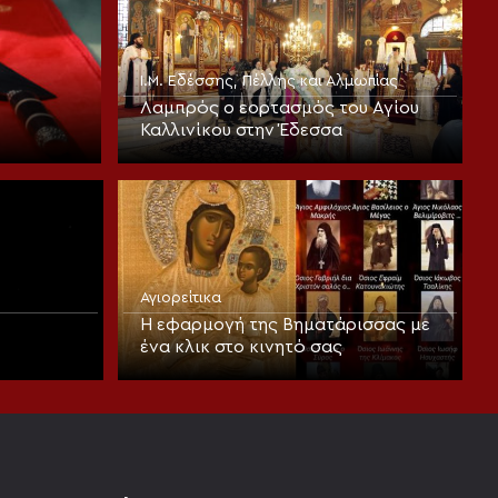
Ι.Μ. Εδέσσης, Πέλλης και Αλμωπίας
Λαμπρός ο εορτασμός του Αγίου
Καλλινίκου στην Έδεσσα
Αγιορείτικα
Η εφαρμογή της Βηματάρισσας με
ένα κλικ στο κινητό σας