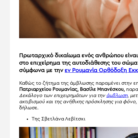
Πρωταρχικό δικαίωμα ενός ανθρώπου είνα
στο επιχείρημα της αυτοδιάθεσης του σώματ
σύμφωνα με την
εν Ρουμανία Ορθόδοξη Εκ
Καθώς το ζήτημα της άμβλωσης παραμένει στην ε
Πατριαρχείου Ρουμανίας, Βασίλε Μπανέσκου,
παρα
Δεκάλογο των επιχειρημάτων για την
άμβλωση
, με
ακτιβισμού και της ανήθικης πρόσκλησης για φόνο, 
δήλωσε.
Της Σβετλάνα Λεβίτσκι