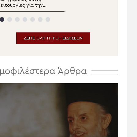
ειτουργίες για την
Παραδοσιακών Χορών
εσποτική εορτή της
στο Ναύπλιο
Μεταμορφώσεως
ΔΕΙΤΕ ΟΛΗ ΤΗ ΡΟΗ ΕΙΔΗΣΕΩΝ
μοφιλέστερα Άρθρα