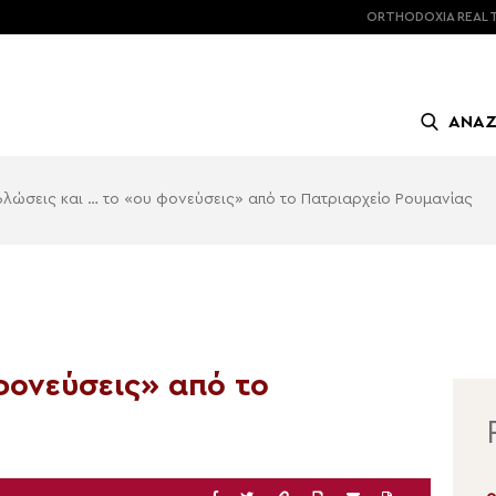
ORTHODOXIA
REAL 
ΑΝΑ
βλώσεις και … το «ου φονεύσεις» από το Πατριαρχείο Ρουμανίας
φονεύσεις» από το