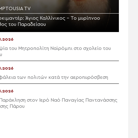
MPTOUSIA TV
οκιμαντέρ: Άγιος Καλλίνικος – Το μυρίπνοο
θος του Παραδείσου
8.2026
ψία του Μητροπολίτη Ναϊρόμπι στο σχολείο του
u
8.2026
φάλεια των πολιτών κατά την αεροπυρόσβεση
8.2026
 Παράκληση στον Ιερό Ναό Παναγίας Παντανάσσης
σης Πάρου