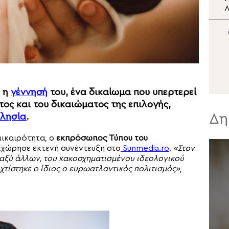
Ιερό Ναό της Παναγίας
Λ
του Κάστρου Λέρου
δ
ι η
γέννησή
του, ένα δικαίωμα που υπερτερεί
ος και του δικαιώματος της επιλογής,
Δη
κλησία
.
πικαιρότητα, ο
εκπρόσωπος Τύπου του
χώρησε εκτενή συνέντευξη στο
Sunmedia.ro
.
«Στον
ταξύ άλλων, του κακοσχηματισμένου ιδεολογικού
χτίστηκε ο ίδιος ο ευρωατλαντικός πολιτισμός»
,