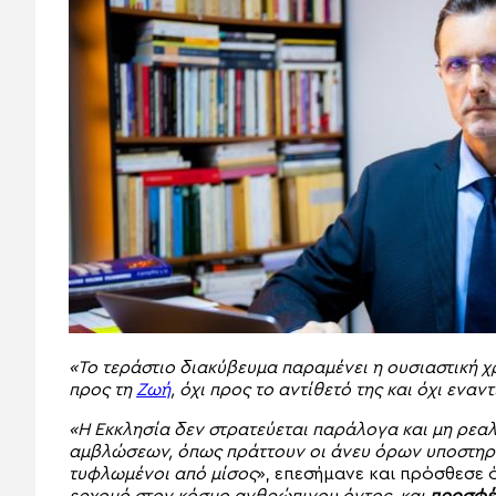
«Το τεράστιο διακύβευμα παραμένει η ουσιαστική χ
προς τη
Ζωή
, όχι προς το αντίθετό της και όχι εναντ
«Η Εκκλησία δεν στρατεύεται παράλογα και μη ρεα
αμβλώσεων, όπως πράττουν οι άνευ όρων υποστηρικ
τυφλωμένοι από μίσος
», επεσήμανε και πρόσθεσε 
ερχομό στον κόσμο ανθρώπινου όντος, και
προσφέρ