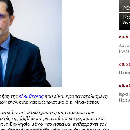
PE
Ντ
άν
08.0
Αυτο
Ewas
08.0
Η ασ
08.0
Ιερά
ρήση της
ελευθερίας
που είναι προσανατολισμένη
Ναού
ίον της»
, είπε χαρακτηριστικά ο κ. Μπανέσκου.
λιστικά στην ολοκληρωτική απαγόρευση των
τές της άμβλωσης με ανούσια επιχειρήματα και
ότι η Εκκλησία μόνο
«
συνιστά
και
ενθαρρύνει
τον
ει διαρκή υποστήριξη
, μέσω των φιλανθρωπικών