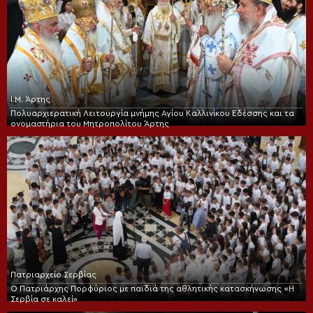
Ι.Μ. Άρτης
Πολυαρχιερατική Λειτουργία μνήμης Αγίου Καλλινίκου Εδέσσης και τα
ονομαστήρια του Μητροπολίτου Άρτης
Πατριαρχείο Σερβίας
Ο Πατριάρχης Πορφύριος με παιδιά της αθλητικής κατασκήνωσης «Η
Σερβία σε καλεί»