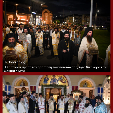
Ι.Μ. Καστορίας
Η Καστοριά τίμησε τον προστάτη των παιδιών της, Άγιο Νικάνορα τον
Θαυματουργό