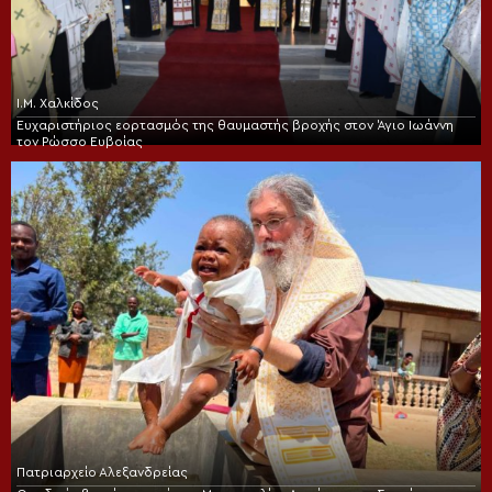
Ι.Μ. Χαλκίδος
Ευχαριστήριος εορτασμός της θαυμαστής βροχής στον Άγιο Ιωάννη
τον Ρώσσο Ευβοίας
Πατριαρχείο Αλεξανδρείας