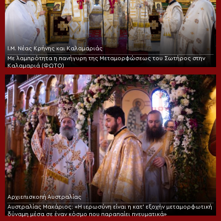
Ι.Μ. Νέας Κρήνης και Καλαμαριάς
Με λαμπρότητα η πανήγυρη της Μεταμορφώσεως του Σωτήρος στην
Καλαμαριά (ΦΩΤΟ)
Αρχιεπισκοπή Αυστραλίας
Αυστραλίας Μακάριος: «Η ιερωσύνη είναι η κατ’ εξοχήν μεταμορφωτική
δύναμη μέσα σε έναν κόσμο που παραπαίει πνευματικά»