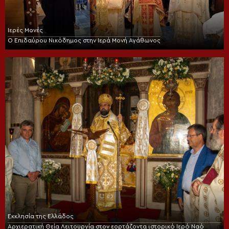
Ιερές Μονές
Ο Επιδαύρου Νικόδημος στην Ιερά Μονή Αγάθωνος
Εκκλησία της Ελλάδος
Αρχιερατική Θεία Λειτουργία στον εορτάζοντα ιστορικό Ιερό Ναό