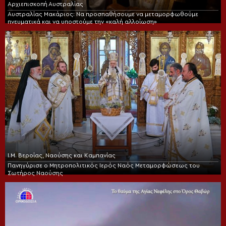
Αρχιεπισκοπή Αυστραλίας
Αυστραλίας Μακάριος: Να προσπαθήσουμε να μεταμορφωθούμε
πνευματικά και να υποστούμε την «καλή αλλοίωση»
Ι.Μ. Βεροίας, Ναούσης και Καμπανίας
Πανηγύρισε ο Μητροπολιτικός Ιερός Ναός Μεταμορφώσεως του
Σωτήρος Ναούσης