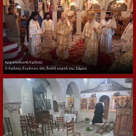
Αρχιεπισκοπή Κρήτης
Ο Κρήτης Ευγένιος στη διπλή εορτή της Σάμου