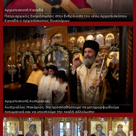
Αρχιεπισκοπή Καναδά
Πατριαρχικός Εκπρόσωπος στην Ενθρόνιση του νέου Αρχιεπισκόπου
Καναδά ο Αρχιεπίσκοπος Θυατείρων
Αρχιεπισκοπή Αυστραλίας
Αυστραλίας Μακάριος: Να προσπαθήσουμε να μεταμορφωθούμε
πνευματικά και να υποστούμε την «καλή αλλοίωση»