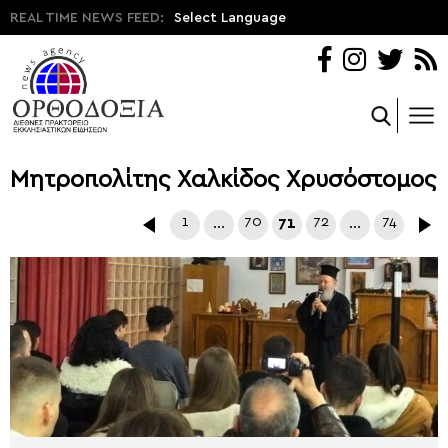
REAL TIME NEWS FEED:
Select Language
Μητροπολίτης Χαλκίδος Χρυσόστομος
1
…
70
71
72
…
74