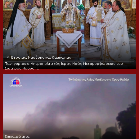
Ι.Μ. Βεροίας, Ναούσης και Καμπανίας
Πανηγύρισε ο Μητροπολιτικός Ιερός Ναός Μεταμορφώσεως του
Σωτήρος Ναούσης
Επικαιρότητα